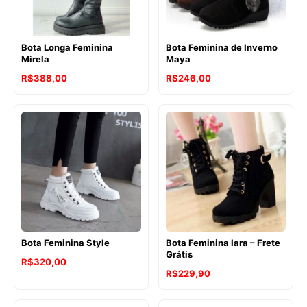
Bota Longa Feminina
Bota Feminina de Inverno
Mirela
Maya
R$
388,00
R$
246,00
Bota Feminina Style
Bota Feminina Iara – Frete
Grátis
R$
320,00
R$
229,90