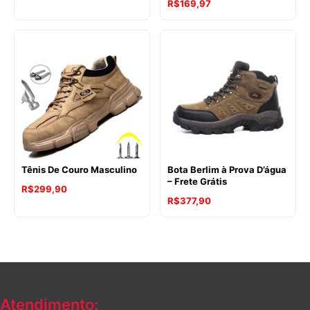
R$
169,97
Tênis De Couro Masculino
Bota Berlim à Prova D’água
– Frete Grátis
R$
299,90
R$
377,90
Atendimento: