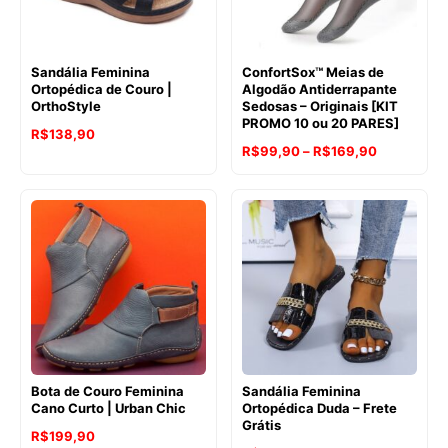
Sandália Feminina
ConfortSox™ Meias de
Ortopédica de Couro |
Algodão Antiderrapante
OrthoStyle
Sedosas – Originais [KIT
PROMO 10 ou 20 PARES]
R$
138,90
Faixa
R$
99,90
–
R$
169,90
de
preço:
R$99,90
através
R$169,90
Bota de Couro Feminina
Sandália Feminina
Cano Curto | Urban Chic
Ortopédica Duda – Frete
Grátis
R$
199,90