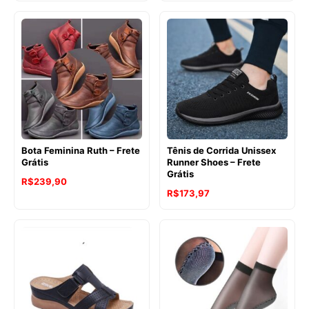
Bota Feminina Ruth – Frete
Tênis de Corrida Unissex
Grátis
Runner Shoes – Frete
Grátis
R$
239,90
R$
173,97