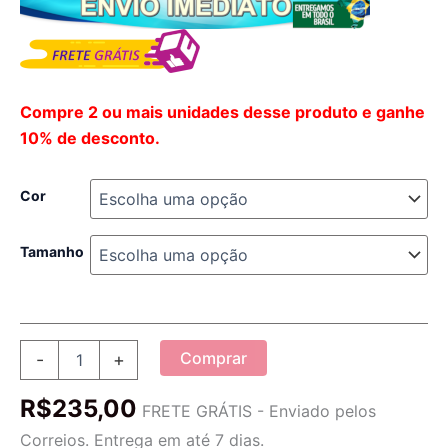
Compre 2 ou mais unidades desse produto e ganhe
10% de desconto.
Cor
Tamanho
Tênis
Comprar
-
+
Esportivo
Feminino
R$
235,00
Knit
FRETE GRÁTIS - Enviado pelos
Confortável
Correios. Entrega em até 7 dias.