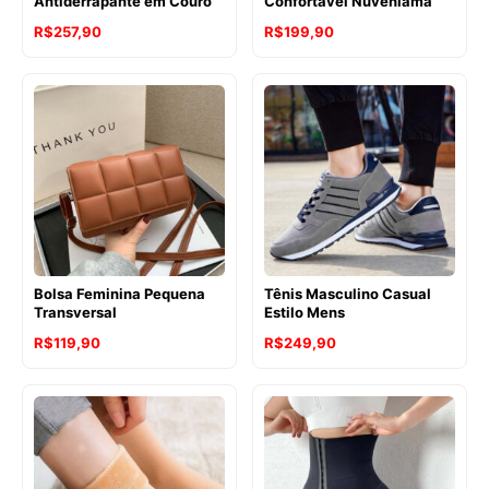
Antiderrapante em Couro
Confortável Nuveniama
R$
257,90
R$
199,90
Bolsa Feminina Pequena
Tênis Masculino Casual
Transversal
Estilo Mens
R$
119,90
R$
249,90