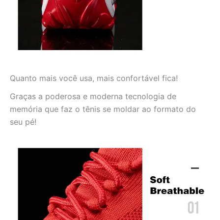
Quanto mais você usa, mais confortável fica!
Graças a poderosa e moderna tecnologia de
memória que faz o tênis se moldar ao formato do
seu pé!