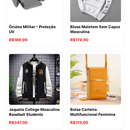
Óculos Militar – Proteção
Blusa Moletom Sem Capuz
UV
Masculina
R$
189,90
R$
179,90
Jaqueta College Masculina
Bolsa Carteira
Baseball Students
Multifuncional Feminina
R$
347,00
R$
175,00