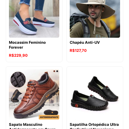
Mocassim Feminino
Chapéu Anti-UV
Forever
R$
127,70
R$
229,90
Sapato Masculino
Sapatilha Ortopédica Ultra