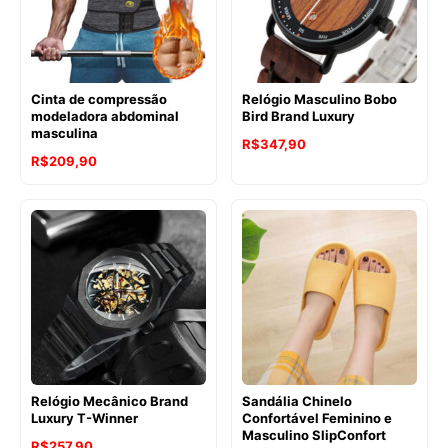
Cinta de compressão
Relógio Masculino Bobo
modeladora abdominal
Bird Brand Luxury
masculina
R$
347,90
R$
209,90
Relógio Mecânico Brand
Sandália Chinelo
Luxury T-Winner
Confortável Feminino e
Masculino SlipConfort
R$
257,90