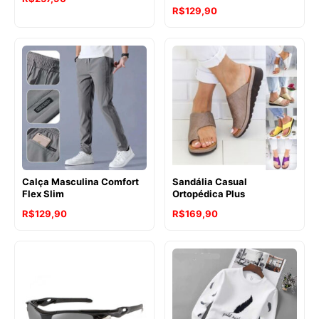
R$
129,90
Calça Masculina Comfort
Sandália Casual
Flex Slim
Ortopédica Plus
R$
129,90
R$
169,90