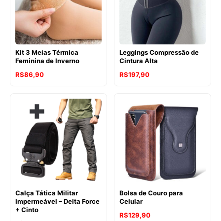
Kit 3 Meias Térmica
Leggings Compressão de
Feminina de Inverno
Cintura Alta
R$
86,90
R$
197,90
Calça Tática Militar
Bolsa de Couro para
Impermeável – Delta Force
Celular
+ Cinto
R$
129,90