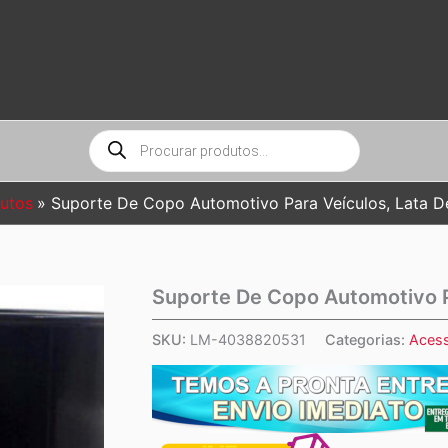
Pesquisar
produtos
utos
Suporte De Copo Automotivo Para Veículos, Lata D
Suporte De Copo Automotivo P
SKU:
LM-4038820531
Categorias:
Acess