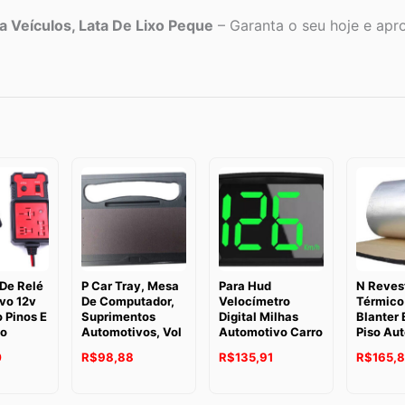
 Veículos, Lata De Lixo Peque
– Garanta o seu hoje e aprov
De Relé
P Car Tray, Mesa
Para Hud
N Reves
vo 12v
De Computador,
Velocímetro
Térmico
 Pinos E
Suprimentos
Digital Milhas
Blanter 
no
Automotivos, Vol
Automotivo Carro
Piso Au
0
R$
98,88
R$
135,91
R$
165,