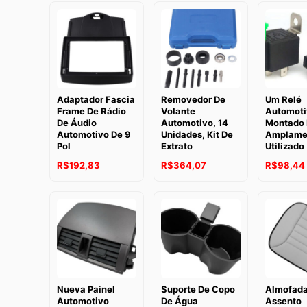
Adaptador Fascia
Removedor De
Um Relé
Frame De Rádio
Volante
Automoti
De Áudio
Automotivo, 14
Montado 
Automotivo De 9
Unidades, Kit De
Amplame
Pol
Extrato
Utilizado
R$
192,83
R$
364,07
R$
98,44
Nueva Painel
Suporte De Copo
Almofada
Automotivo
De Água
Assento