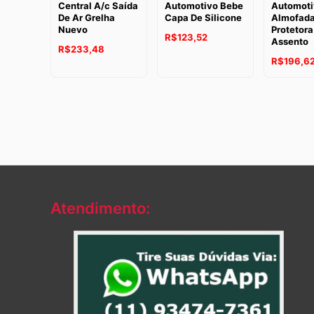
Central A/c Saída
Automotivo Bebe
Automoti
De Ar Grelha
Capa De Silicone
Almofad
Nuevo
Protetora
R$
123,52
Assento
R$
233,48
R$
196,6
Atendimento: