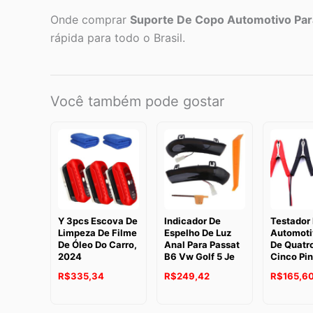
Onde comprar
Suporte De Copo Automotivo Para
rápida para todo o Brasil.
Você também pode gostar
Y 3pcs Escova De
Indicador De
Testador 
Limpeza De Filme
Espelho De Luz
Automoti
De Óleo Do Carro,
Anal Para Passat
De Quatro
2024
B6 Vw Golf 5 Je
Cinco Pi
R$
335,34
R$
249,42
R$
165,6