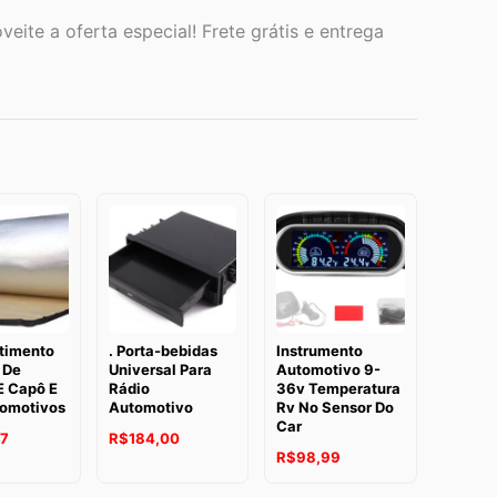
eite a oferta especial! Frete grátis e entrega
timento
. Porta-bebidas
Instrumento
 De
Universal Para
Automotivo 9-
E Capô E
Rádio
36v Temperatura
tomotivos
Automotivo
Rv No Sensor Do
Car
87
R$
184,00
R$
98,99