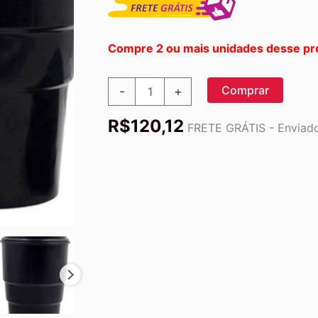
Compre 2 ou mais unidades desse pr
Suporte
Comprar
-
+
De
Copo
R$
120,12
Automotivo
FRETE GRÁTIS - Enviado 
Para
Veículos,
Lata
De
Lixo
Peque
quantidade