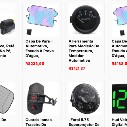
Capa De Pára –
A Ferramenta
Capa De
vo, Relé
Automotivo,
Para Medição De
Automot
No Pé,
Escudo À Prova
Temperatura,
Escudo 
nte
D'água,
Medidor
D'água,
Automotivo
R$
233,95
R$
188,5
R$
121,37
 De
Guarda-lamas
. Farol 5.75
Hud Vel
Traseiro De
Superprojetor De
Digital 