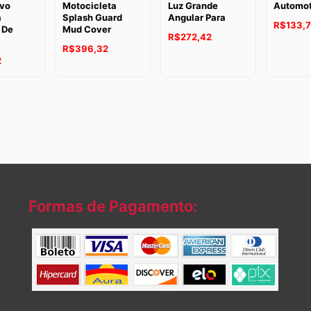
vo
Motocicleta
Luz Grande
Automot
a
Splash Guard
Angular Para
R$
133,
 De
Mud Cover
R$
272,42
R$
396,32
2
Formas de Pagamento: