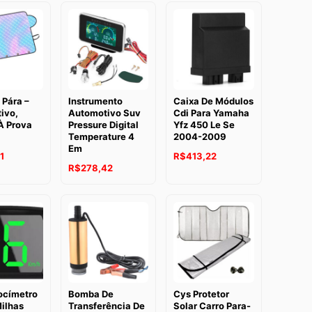
 Pára –
Instrumento
Caixa De Módulos
ivo,
Automotivo Suv
Cdi Para Yamaha
À Prova
Pressure Digital
Yfz 450 Le Se
Temperature 4
2004-2009
Em
1
R$
413,22
R$
278,42
ocímetro
Bomba De
Cys Protetor
Milhas
Transferência De
Solar Carro Para-