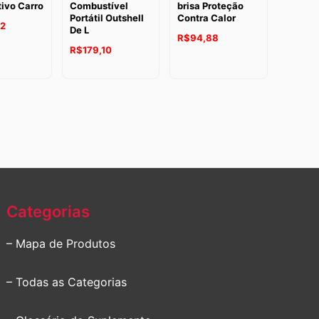
ivo Carro
Combustível
brisa Proteção
Portátil Outshell
Contra Calor
72
De L
R$
94,88
R$
179,10
Categorias
– Mapa de Produtos
– Todas as Categorias