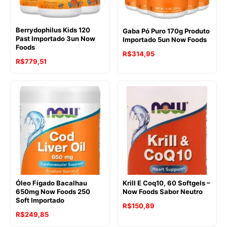
Berrydophilus Kids 120
Gaba Pó Puro 170g Produto
Past Importado 3un Now
Importado 5un Now Foods
Foods
R$
314,95
R$
779,51
Óleo Fígado Bacalhau
Krill E Coq10, 60 Softgels –
650mg Now Foods 250
Now Foods Sabor Neutro
Soft Importado
R$
150,89
R$
249,85