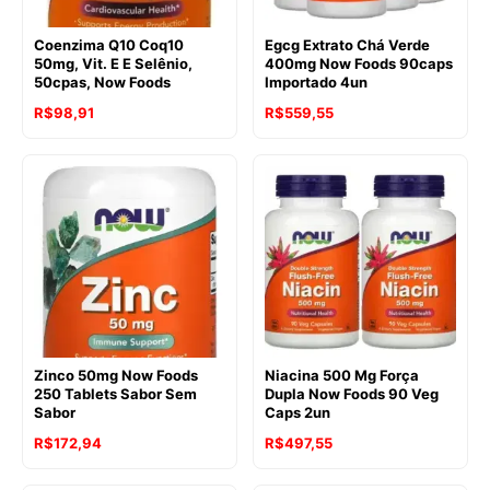
Coenzima Q10 Coq10
Egcg Extrato Chá Verde
50mg, Vit. E E Selênio,
400mg Now Foods 90caps
50cpas, Now Foods
Importado 4un
R$
98,91
R$
559,55
Zinco 50mg Now Foods
Niacina 500 Mg Força
250 Tablets Sabor Sem
Dupla Now Foods 90 Veg
Sabor
Caps 2un
R$
172,94
R$
497,55