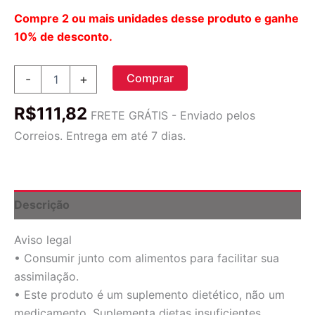
Compre 2 ou mais unidades desse produto e ganhe
10% de desconto.
Suplemento
Comprar
-
+
Now
Now
R$
111,82
Foods
FRETE GRÁTIS - Enviado pelos
Lecitina
Correios. Entrega em até 7 dias.
Lecithin
Sabor
Sem
Sabor
X
Descrição
100
Un
Aviso legal
quantidade
• Consumir junto com alimentos para facilitar sua
assimilação.
• Este produto é um suplemento dietético, não um
medicamento. Suplementa dietas insuficientes.