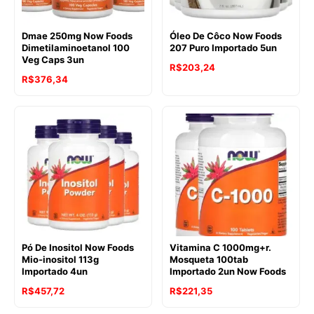
Dmae 250mg Now Foods
Óleo De Côco Now Foods
Dimetilaminoetanol 100
207 Puro Importado 5un
Veg Caps 3un
R$
203,24
R$
376,34
Pó De Inositol Now Foods
Vitamina C 1000mg+r.
Mio-inositol 113g
Mosqueta 100tab
Importado 4un
Importado 2un Now Foods
R$
457,72
R$
221,35