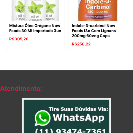
Mistura Óleo Orégano Now
Indole-3-carbinol Now
Foods 30 Ml Importado 3un
Foods I3c Com Lignans
200mg 60veg Caps
R$
305,20
R$
250,22
Atendimento: