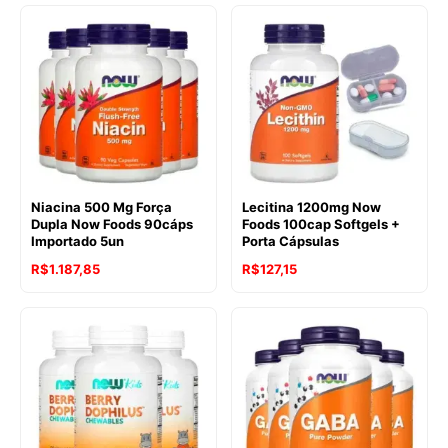
Niacina 500 Mg Força
Lecitina 1200mg Now
Dupla Now Foods 90cáps
Foods 100cap Softgels +
Importado 5un
Porta Cápsulas
R$
1.187,85
R$
127,15