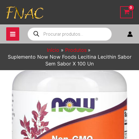
Ir
para
o
conteúdo
Pesquisar
produtos
Início
Produtos
Suplemento Now Now Foods Lecitina Lecithin Sabor
Sem Sabor X 100 Un