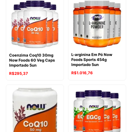
L-arginina Em Pó Now
Coenzima Coq10 30mg
Foods Sports 454g
Now Foods 60 Veg Caps
Importado 5un
Importado 5un
R$
1.016,76
R$
295,37