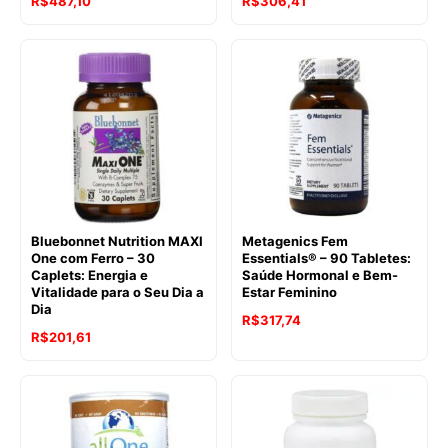
R$
487,10
R$
306,41
Bluebonnet Nutrition MAXI
Metagenics Fem
One com Ferro – 30
Essentials® – 90 Tabletes:
Caplets: Energia e
Saúde Hormonal e Bem-
Vitalidade para o Seu Dia a
Estar Feminino
Dia
R$
317,74
R$
201,61