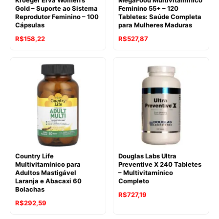
Kroeger Erva Women’s
MegaFood Multivitamínico
Gold – Suporte ao Sistema
Feminino 55+ – 120
Reprodutor Feminino – 100
Tabletes: Saúde Completa
Cápsulas
para Mulheres Maduras
R$
158,22
R$
527,87
Country Life
Douglas Labs Ultra
Multivitamínico para
Preventive X 240 Tabletes
Adultos Mastigável
– Multivitamínico
Laranja e Abacaxi 60
Completo
Bolachas
R$
727,19
R$
292,59