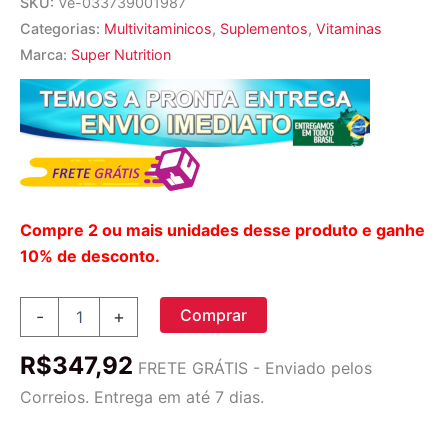
SKU:
Ve-033739001987
Categorias:
Multivitaminicos
,
Suplementos
,
Vitaminas
Marca:
Super Nutrition
Compre 2 ou mais unidades desse produto e ganhe
10% de desconto.
Super
Comprar
-
+
Nutrition
SimplyOne
R$
347,92
50+
FRETE GRÁTIS - Enviado pelos
Men
Correios. Entrega em até 7 dias.
Iron-
Free
-