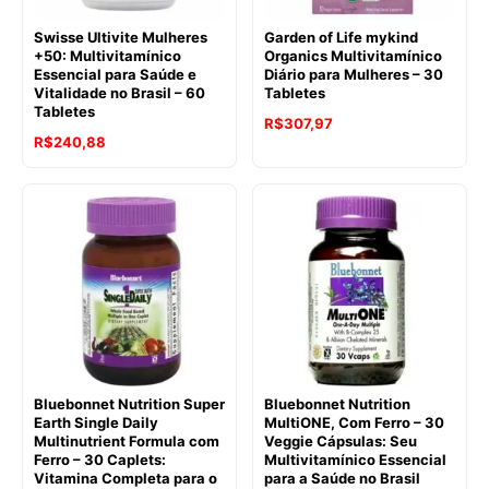
Swisse Ultivite Mulheres
Garden of Life mykind
+50: Multivitamínico
Organics Multivitamínico
Essencial para Saúde e
Diário para Mulheres – 30
Vitalidade no Brasil – 60
Tabletes
Tabletes
R$
307,97
R$
240,88
Bluebonnet Nutrition Super
Bluebonnet Nutrition
Earth Single Daily
MultiONE, Com Ferro – 30
Multinutrient Formula com
Veggie Cápsulas: Seu
Ferro – 30 Caplets:
Multivitamínico Essencial
Vitamina Completa para o
para a Saúde no Brasil