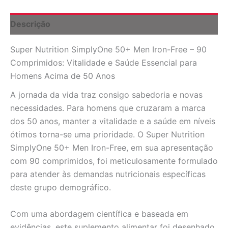
90
Comprimidos:
Descrição
Vitalidade
e
Super Nutrition SimplyOne 50+ Men Iron-Free – 90
Saúde
para
Comprimidos: Vitalidade e Saúde Essencial para
Homens
Homens Acima de 50 Anos
Acima
de
A jornada da vida traz consigo sabedoria e novas
50
necessidades. Para homens que cruzaram a marca
Anos
dos 50 anos, manter a vitalidade e a saúde em níveis
quantidade
ótimos torna-se uma prioridade. O Super Nutrition
SimplyOne 50+ Men Iron-Free, em sua apresentação
com 90 comprimidos, foi meticulosamente formulado
para atender às demandas nutricionais específicas
deste grupo demográfico.
Com uma abordagem científica e baseada em
evidências, este suplemento alimentar foi desenhado