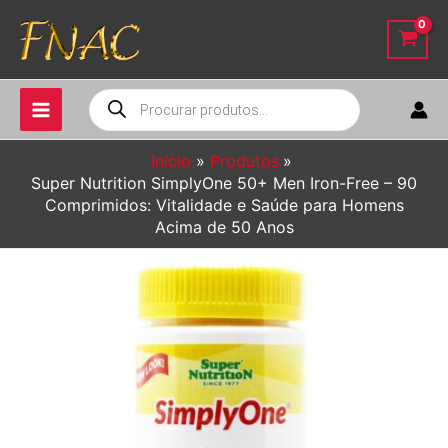
Ir
para
o
conteúdo
Pesquisar
produtos
Início
Produtos
Super Nutrition SimplyOne 50+ Men Iron-Free – 90
Comprimidos: Vitalidade e Saúde para Homens
Acima de 50 Anos