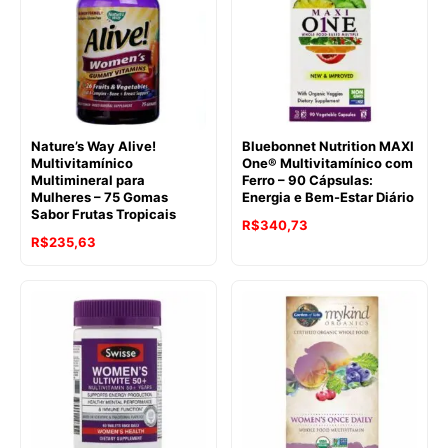
Nature’s Way Alive!
Bluebonnet Nutrition MAXI
Multivitamínico
One® Multivitamínico com
Multimineral para
Ferro – 90 Cápsulas:
Mulheres – 75 Gomas
Energia e Bem-Estar Diário
Sabor Frutas Tropicais
R$
340,73
R$
235,63