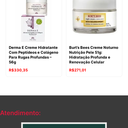
Derma E Creme Hidratante
Burt’s Bees Creme Noturno
Com Peptídeos e Colágeno
Nutrição Pele 51g:
Para Rugas Profundas –
Hidratação Profunda e
56g
Renovação Celular
R$
330,35
R$
271,01
Atendimento: