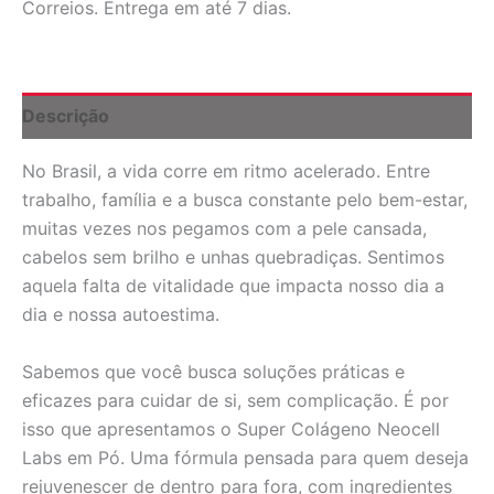
Correios. Entrega em até 7 dias.
Pó
198g:
Saúde
e
Beleza
Descrição
para
Você
No Brasil, a vida corre em ritmo acelerado. Entre
quantidade
trabalho, família e a busca constante pelo bem-estar,
muitas vezes nos pegamos com a pele cansada,
cabelos sem brilho e unhas quebradiças. Sentimos
aquela falta de vitalidade que impacta nosso dia a
dia e nossa autoestima.
Sabemos que você busca soluções práticas e
eficazes para cuidar de si, sem complicação. É por
isso que apresentamos o Super Colágeno Neocell
Labs em Pó. Uma fórmula pensada para quem deseja
rejuvenescer de dentro para fora, com ingredientes