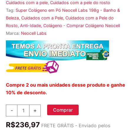
Cuidados com a pele
,
Cuidados com a pele do rosto
Tag:
Super Colágeno em Pó Neocell Labs 198g - Banho &
Beleza, Cuidados com a Pele, Cuidados com a Pele do
Rosto, Anti-Idade, Colágeno - Comprar Colágeno Neocell
Marca:
Neocell Labs
Compre 2 ou mais unidades desse produto e ganhe
10% de desconto.
Super
Comprar
-
+
Colágeno
Neocell
R$
236,97
Labs
FRETE GRÁTIS - Enviado pelos
em