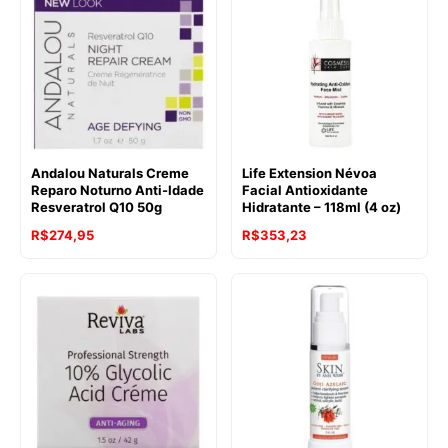
Andalou Naturals Creme
Life Extension Névoa
Reparo Noturno Anti-Idade
Facial Antioxidante
Resveratrol Q10 50g
Hidratante – 118ml (4 oz)
R$
274,95
R$
353,23