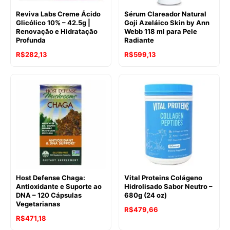
Reviva Labs Creme Ácido
Sérum Clareador Natural
Glicólico 10% – 42.5g |
Goji Azeláico Skin by Ann
Renovação e Hidratação
Webb 118 ml para Pele
Profunda
Radiante
R$
282,13
R$
599,13
Host Defense Chaga:
Vital Proteins Colágeno
Antioxidante e Suporte ao
Hidrolisado Sabor Neutro –
DNA – 120 Cápsulas
680g (24 oz)
Vegetarianas
R$
479,66
R$
471,18