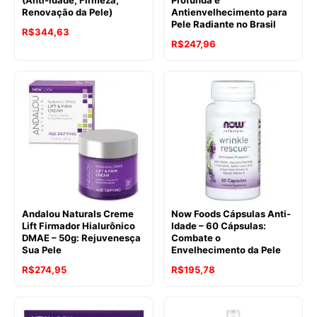
(Anti-idade, Firmeza,
Profunda e
Renovação da Pele)
Antienvelhecimento para
Pele Radiante no Brasil
R$
344,63
R$
247,96
Andalou Naturals Creme
Now Foods Cápsulas Anti-
Lift Firmador Hialurônico
Idade – 60 Cápsulas:
DMAE – 50g: Rejuvenesça
Combate o
Sua Pele
Envelhecimento da Pele
R$
274,95
R$
195,78