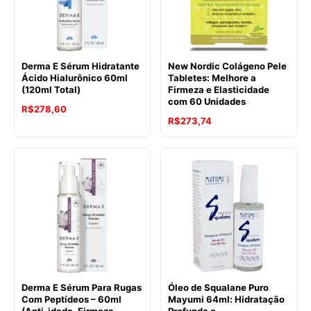
Derma E Sérum Hidratante
New Nordic Colágeno Pele
Ácido Hialurônico 60ml
Tabletes: Melhore a
(120ml Total)
Firmeza e Elasticidade
com 60 Unidades
R$
278,60
R$
273,74
Derma E Sérum Para Rugas
Óleo de Squalane Puro
Com Peptídeos – 60ml
Mayumi 64ml: Hidratação