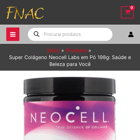
Ir
para
o
conteúdo
Pesquisar
produtos
Início
Produtos
Super Colágeno Neocell Labs em Pó 198g: Saúde e
Beleza para Você