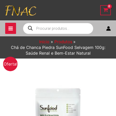
Ir
para
o
conteúdo
Pesquisar
produtos
Início
Produtos
Chá de Chanca Piedra SunFood Selvagem 100g:
Saúde Renal e Bem-Estar Natural
Oferta!