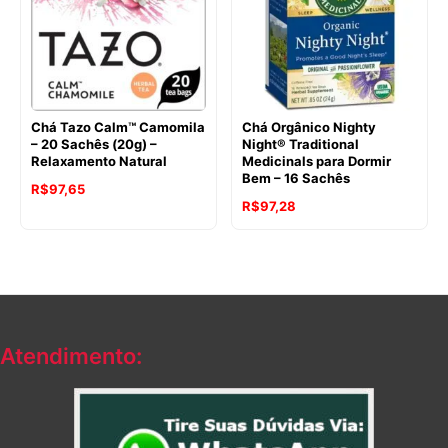
Chá Tazo Calm™ Camomila
Chá Orgânico Nighty
– 20 Sachês (20g) –
Night® Traditional
Relaxamento Natural
Medicinals para Dormir
Bem – 16 Sachês
O
O
R$
97,65
O
O
R$
97,28
preço
preço
preço
preço
original
atual
original
atual
era:
é:
era:
é:
R$117,18.
R$97,65.
R$130,73.
R$97,28.
Atendimento: