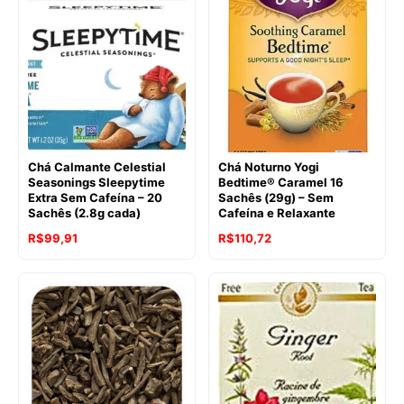
Chá Calmante Celestial
Chá Noturno Yogi
Seasonings Sleepytime
Bedtime® Caramel 16
Extra Sem Cafeína – 20
Sachês (29g) – Sem
Sachês (2.8g cada)
Cafeína e Relaxante
O
O
O
O
R$
99,91
R$
110,72
preço
preço
preço
preço
original
atual
original
atual
era:
é:
era:
é:
R$107,42.
R$99,91.
R$125,32.
R$110,72.