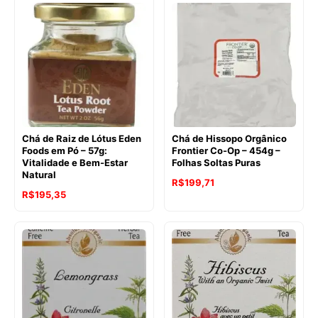
era:
é:
R$146,84.
R$128,68.
Chá de Raiz de Lótus Eden
Chá de Hissopo Orgânico
Foods em Pó – 57g:
Frontier Co-Op – 454g –
Vitalidade e Bem-Estar
Folhas Soltas Puras
Natural
O
O
R$
199,71
O
O
R$
195,35
preço
preço
preço
preço
original
atual
original
atual
era:
é:
era:
é:
R$229,43.
R$199,71.
R$205,75.
R$195,35.