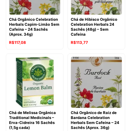
Chá Orgânico Celebration
Chá de Hibisco Orgânico
Herbals Capim-Limão Sem
Celebration Herbals 24
Cafeína – 24 Sachês
Sachês (48g) – Sem
(Aprox. 34g)
Cafeína
O
O
R$
117,08
R$
113,77
preço
preço
original
atual
era:
é:
R$119,81.
R$117,08.
Chá de Melissa Orgânica
Chá Orgânico de Raiz de
Traditional Medicinals –
Bardana Celebration
Erva-Cidreira 16 Sachês
Herbals Sem Cafeína – 24
(1,5g cada)
Sachês (Aprox. 36g)