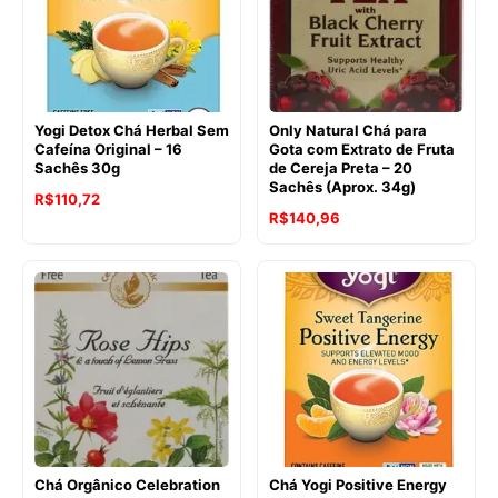
Yogi Detox Chá Herbal Sem
Only Natural Chá para
Cafeína Original – 16
Gota com Extrato de Fruta
Sachês 30g
de Cereja Preta – 20
Sachês (Aprox. 34g)
O
O
R$
110,72
O
O
R$
140,96
preço
preço
preço
preço
original
atual
original
atual
era:
é:
era:
é:
R$125,74.
R$110,72.
R$166,74.
R$140,96.
Chá Orgânico Celebration
Chá Yogi Positive Energy