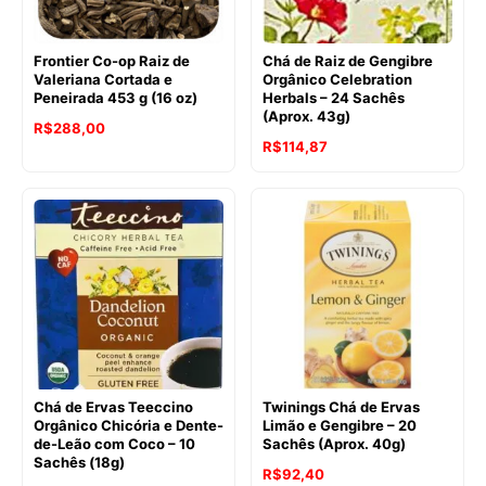
Frontier Co-op Raiz de
Chá de Raiz de Gengibre
Valeriana Cortada e
Orgânico Celebration
Peneirada 453 g (16 oz)
Herbals – 24 Sachês
(Aprox. 43g)
R$
288,00
R$
114,87
Chá de Ervas Teeccino
Twinings Chá de Ervas
Orgânico Chicória e Dente-
Limão e Gengibre – 20
de-Leão com Coco – 10
Sachês (Aprox. 40g)
Sachês (18g)
O
O
R$
92,40