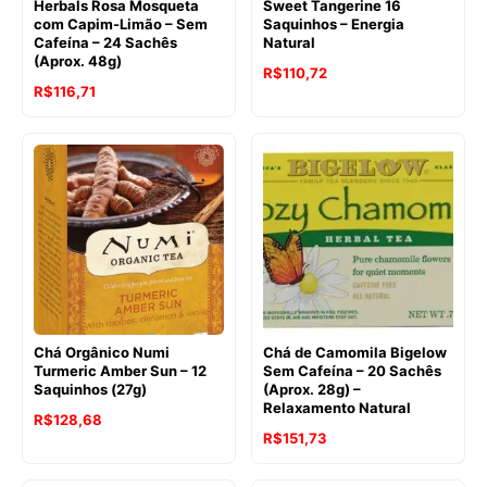
Herbals Rosa Mosqueta
Sweet Tangerine 16
com Capim-Limão – Sem
Saquinhos – Energia
Cafeína – 24 Sachês
Natural
(Aprox. 48g)
O
O
R$
110,72
O
O
R$
116,71
preço
preço
preço
preço
original
atual
original
atual
era:
é:
era:
é:
R$112,67.
R$110,72.
R$123,69.
R$116,71.
Chá Orgânico Numi
Chá de Camomila Bigelow
Turmeric Amber Sun – 12
Sem Cafeína – 20 Sachês
Saquinhos (27g)
(Aprox. 28g) –
Relaxamento Natural
O
O
R$
128,68
R$
151,73
preço
preço
original
atual