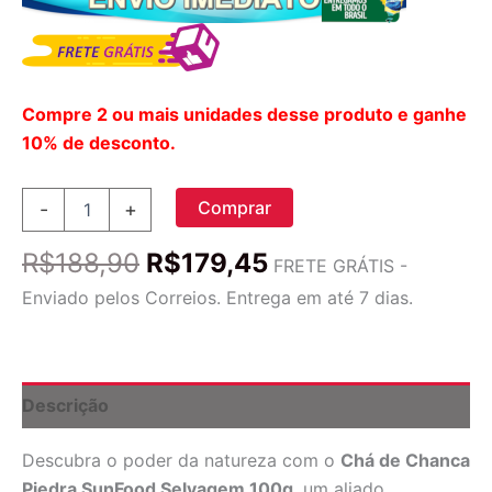
Compre 2 ou mais unidades desse produto e ganhe
10% de desconto.
Chá
Comprar
-
+
de
Chanca
O
O
R$
188,90
R$
179,45
Piedra
FRETE GRÁTIS -
preço
preço
SunFood
Enviado pelos Correios. Entrega em até 7 dias.
Selvagem
original
atual
100g:
era:
é:
Saúde
R$188,90.
R$179,45.
Renal
e
Descrição
Bem-
Estar
Descubra o poder da natureza com o
Chá de Chanca
Natural
quantidade
Piedra SunFood Selvagem 100g
, um aliado