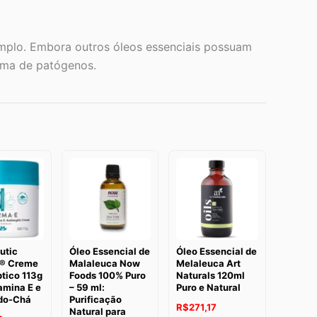
amplo. Embora outros óleos essenciais possuam
gama de patógenos.
utic
Óleo Essencial de
Óleo Essencial de
® Creme
Malaleuca Now
Melaleuca Art
tico 113g
Foods 100% Puro
Naturals 120ml
amina E e
– 59 ml:
Puro e Natural
do-Chá
Purificação
R$
271,17
Natural para