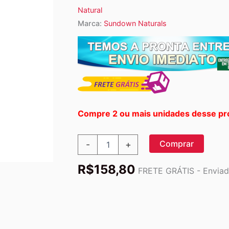
Natural
Marca:
Sundown Naturals
Compre 2 ou mais unidades desse pr
Sundown
Comprar
-
+
Naturals
Óleo
R$
158,80
de
FRETE GRÁTIS - Enviado
Melaleuca
Puro
30
ml:
Limpeza