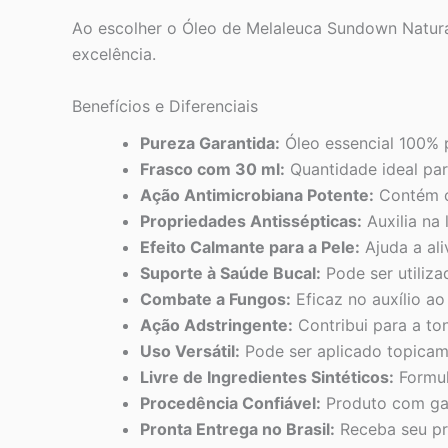
Ao escolher o Óleo de Melaleuca Sundown Natural
excelência.
Benefícios e Diferenciais
Pureza Garantida:
Óleo essencial 100% p
Frasco com 30 ml:
Quantidade ideal par
Ação Antimicrobiana Potente:
Contém c
Propriedades Antissépticas:
Auxilia na 
Efeito Calmante para a Pele:
Ajuda a ali
Suporte à Saúde Bucal:
Pode ser utiliza
Combate a Fungos:
Eficaz no auxílio ao
Ação Adstringente:
Contribui para a ton
Uso Versátil:
Pode ser aplicado topicame
Livre de Ingredientes Sintéticos:
Formula
Procedência Confiável:
Produto com gar
Pronta Entrega no Brasil:
Receba seu pr