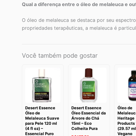
Qual a diferença entre o óleo de melaleuca e ou
O óleo de melaleuca se destaca por seu espectr
propriedades terapêuticas, a melaleuca é partic
Você também pode gostar
Desert Essence
Desert Essence
Óleo de
Óleo de
Óleo Essencial da
Melaleuc
Melaleuca Suave
Árvore do Chá
Heritage
para Pele 120 ml
15ml – Eco
Products 
(4 fl oz) –
Colheita Pura
(29.57 ml
Essencial Puro
Vegano