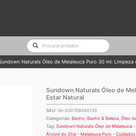
Pesquisar
produtos
Sundown Naturals Óleo de Melaleuca Puro 30 ml: Limpeza 
Sundown Naturals Óleo de Mel
Estar Natural
SKU:
Ve-030768040130
Categorias:
Banho
,
Banho & Beleza
,
Óleo d
Tag:
Sundown Naturals Óleo de Melaleuca - 
Árvore do Chá - Melaleuca Puro - Cuidados