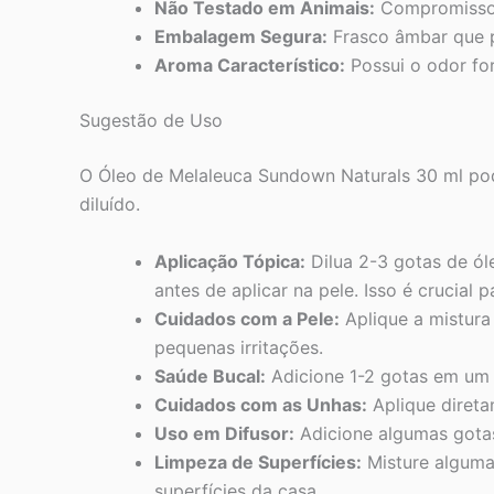
Não Testado em Animais:
Compromisso c
Embalagem Segura:
Frasco âmbar que pr
Aroma Característico:
Possui o odor for
Sugestão de Uso
O Óleo de Melaleuca Sundown Naturals 30 ml pod
diluído.
Aplicação Tópica:
Dilua 2-3 gotas de ól
antes de aplicar na pele. Isso é crucial pa
Cuidados com a Pele:
Aplique a mistura 
pequenas irritações.
Saúde Bucal:
Adicione 1-2 gotas em um 
Cuidados com as Unhas:
Aplique diretam
Uso em Difusor:
Adicione algumas gotas
Limpeza de Superfícies:
Misture algumas
superfícies da casa.