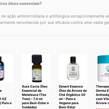
tros óleos essenciais?
o de ação antimicrobiana e antifúngica excepcionalmente 
ularmente reconhecida por sua eficácia contra uma vasta 
Aura Cacia Óleo
Desert Essence
Therape
a
Essencial de
Óleo da Árvore do
Derma E
Melaleuca (Tea
Chá Orgânico 30
Antissép
1 OZ
Tree) – 7,4 ml
ml – Puro e
com Vit
) Puro e
para Bem-Estar e
Vegano para
Árvore-
Cuidados
Bem-Estar