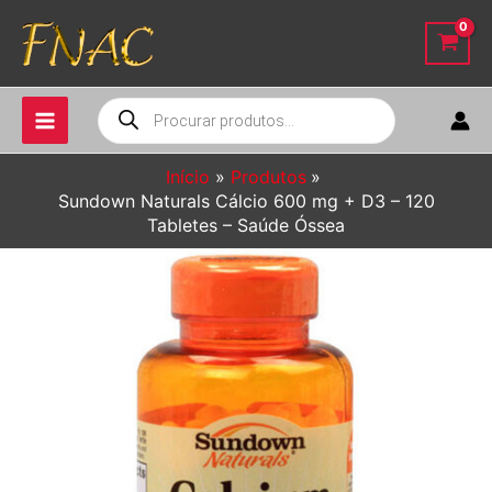
Ir
para
o
conteúdo
Pesquisar
produtos
Início
Produtos
Sundown Naturals Cálcio 600 mg + D3 – 120
Tabletes – Saúde Óssea