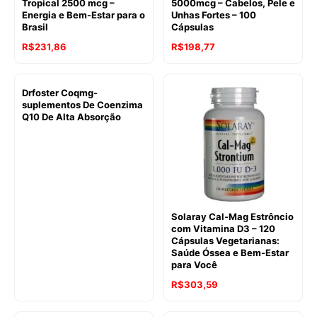
Tropical 2500 mcg –
5000mcg – Cabelos, Pele e
Energia e Bem-Estar para o
Unhas Fortes – 100
Brasil
Cápsulas
R$
231,86
R$
198,77
Drfoster Coqmg-
suplementos De Coenzima
Q10 De Alta Absorção
Solaray Cal-Mag Estrôncio
com Vitamina D3 – 120
Cápsulas Vegetarianas:
Saúde Óssea e Bem-Estar
para Você
R$
303,59