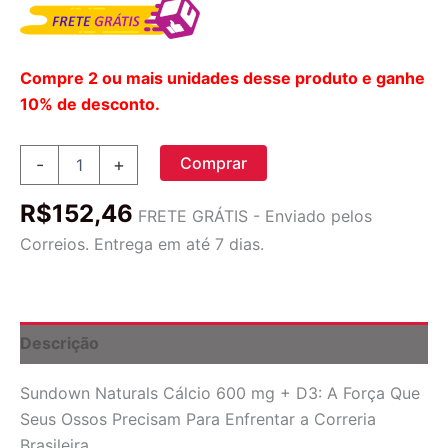
Compre 2 ou mais unidades desse produto e ganhe
10% de desconto.
Sundown
Comprar
-
+
Naturals
Cálcio
R$
152,46
600
FRETE GRÁTIS - Enviado pelos
mg
Correios. Entrega em até 7 dias.
+
D3
-
120
Tabletes
Descrição
-
Saúde
Sundown Naturals Cálcio 600 mg + D3: A Força Que
Óssea
quantidade
Seus Ossos Precisam Para Enfrentar a Correria
Brasileira