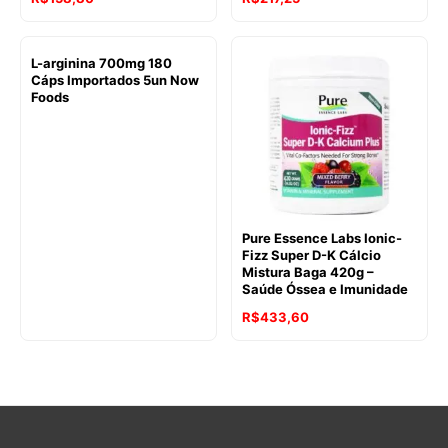
L-arginina 700mg 180
Cáps Importados 5un Now
Foods
Pure Essence Labs Ionic-
Fizz Super D-K Cálcio
Mistura Baga 420g –
Saúde Óssea e Imunidade
R$
433,60