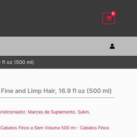
 fl oz (500 ml)
Fine and Limp Hair, 16.9 fl oz (500 ml)
ondicionador
,
Marcas de Suplemento
,
Sukin
,
 Cabelos Finos e Sem Volume 500 ml - Cabelos Finos