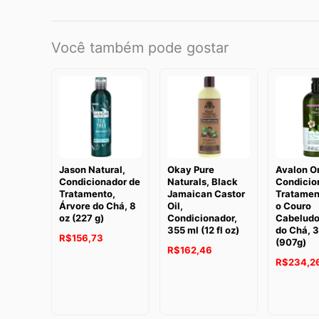
Você também pode gostar
Jason Natural,
Okay Pure
Avalon O
Condicionador de
Naturals, Black
Condicio
Tratamento,
Jamaican Castor
Tratamen
Árvore do Chá, 8
Oil,
o Couro
oz (227 g)
Condicionador,
Cabeludo
355 ml (12 fl oz)
do Chá, 3
R$
156,73
(907g)
R$
162,46
R$
234,2