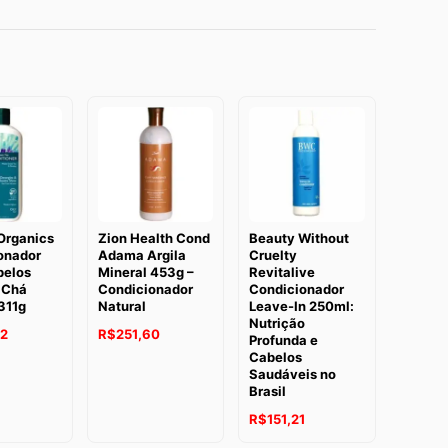
Organics
Zion Health Cond
Beauty Without
onador
Adama Argila
Cruelty
belos
Mineral 453g –
Revitalive
 Chá
Condicionador
Condicionador
311g
Natural
Leave-In 250ml:
Nutrição
42
R$
251,60
Profunda e
Cabelos
Saudáveis no
Brasil
R$
151,21