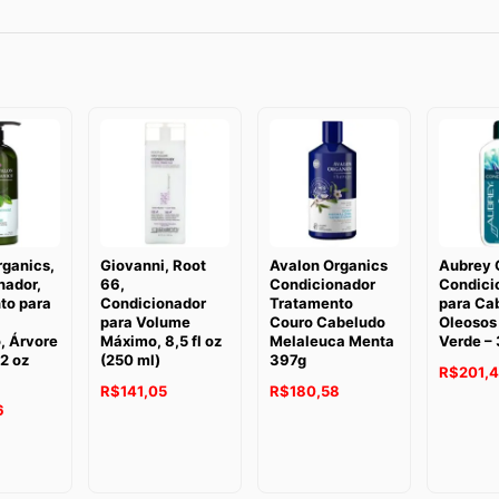
rganics,
Giovanni, Root
Avalon Organics
Aubrey 
nador,
66,
Condicionador
Condici
to para
Condicionador
Tratamento
para Ca
para Volume
Couro Cabeludo
Oleosos
, Árvore
Máximo, 8,5 fl oz
Melaleuca Menta
Verde – 
2 oz
(250 ml)
397g
R$
201,
R$
141,05
R$
180,58
6