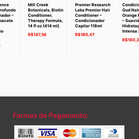
ience
Mill Creek
Premier Research
Condici
rofundo
Botanicals, Biotin
Labs Premier Hair
Gud Nat
nador –
Conditioner,
Conditioner –
Orange 
Abacate
Therapy Formula,
Condicionador
– Suavi
14 fl oz (414 ml)
Capilar 118ml
Hidrata
ão
Intensa
R$
147,56
R$
180,47
R$
160,
3
Formas de Pagamento: