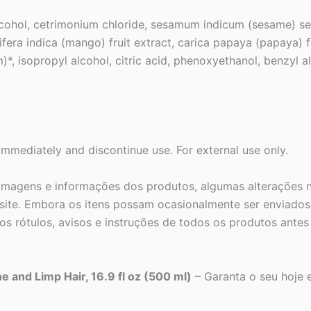
alcohol, cetrimonium chloride, sesamum indicum (sesame) see
fera indica (mango) fruit extract, carica papaya (papaya) fr
)*, isopropyl alcohol, citric acid, phenoxyethanol, benzyl a
e immediately and discontinue use. For external use only.
 imagens e informações dos produtos, algumas alterações n
ite. Embora os itens possam ocasionalmente ser enviados 
s rótulos, avisos e instruções de todos os produtos ante
e and Limp Hair, 16.9 fl oz (500 ml)
– Garanta o seu hoje e