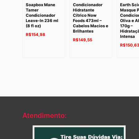
Soapbox Mane
Condicionador
Earth Sc
Tamer
Hidratante
Masque P
Condicionador
Cítrico Now
Condicio
Leave-In 236 ml
Foods 473ml –
Oliva e 
(8 fl oz)
Cabelos Macios e
170g –
Brilhantes
Hidrataç
R$
154,98
Intensa
R$
149,55
R$
150,6
Atendimento: