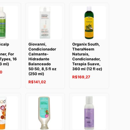
Scalp
Giovanni,
Organix South,
Condicionador
TheraNeem
ner, For
Calmante-
Naturais,
 Types, 16
Hidradante
Condicionador,
73 ml)
Balanceado
Terapia Suave,
50:50, 8,5 fl oz
360 ml (12 fl oz)
30
(250 ml)
R$
169,27
R$
141,02