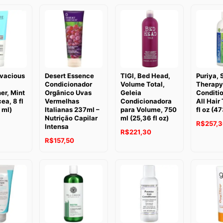
ivacious
Desert Essence
TIGI, Bed Head,
Puriya, 
Condicionador
Volume Total,
Therapy
er, Mint
Orgânico Uvas
Geleia
Conditio
ea, 8 fl
Vermelhas
Condicionadora
All Hair
 ml)
Italianas 237ml –
para Volume, 750
fl oz (4
Nutrição Capilar
ml (25,36 fl oz)
3
R$
257,
Intensa
R$
221,30
R$
157,50