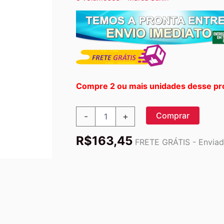
Compre 2 ou mais unidades desse pr
Sukin,
Comprar
-
+
Volumising
Conditioner,
R$
163,45
Fine
FRETE GRÁTIS - Enviado
and
Limp
Hair,
16.9
fl
oz
(500
ml)