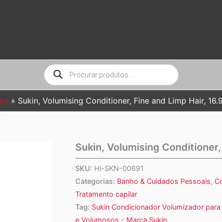
Pesquisar
produtos
os
Sukin, Volumising Conditioner, Fine and Limp Hair, 16.9
Sukin, Volumising Conditioner, 
SKU:
Hi-SKN-00691
Categorias:
Banho & Cuidados Pessoais
,
C
Tratamento capilar
Tag:
Sukin Condicionador Volumizador para
e Volumosos - Marca Sukin