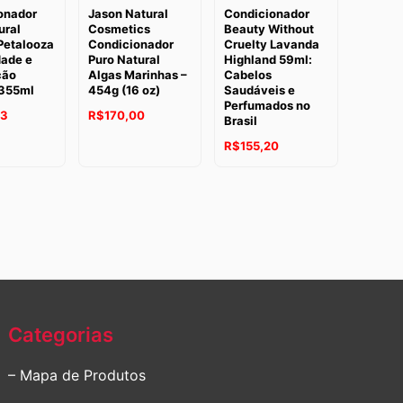
onador
Jason Natural
Condicionador
ural
Cosmetics
Beauty Without
Petalooza
Condicionador
Cruelty Lavanda
dade e
Puro Natural
Highland 59ml:
ção
Algas Marinhas –
Cabelos
 355ml
454g (16 oz)
Saudáveis e
Perfumados no
23
R$
170,00
Brasil
R$
155,20
Categorias
– Mapa de Produtos