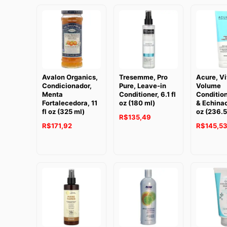
Avalon Organics,
Tresemme, Pro
Acure, V
Condicionador,
Pure, Leave-in
Volume
Menta
Conditioner, 6.1 fl
Condition
Fortalecedora, 11
oz (180 ml)
& Echinac
fl oz (325 ml)
oz (236.5
R$
135,49
R$
171,92
R$
145,5