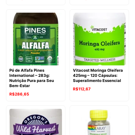
preço
preço
preço
preço
original
atual
original
atual
era:
é:
era:
é:
R$250,85.
R$207,80.
R$241,03.
R$198,03.
Pó de Alfafa Pines
Vitacost Moringa Oleifera
International – 283g:
425mg – 120 Cápsulas:
Nutrição Pura para Seu
Superalimento Essencial
Bem-Estar
R$
112,67
O
O
R$
286,65
preço
preço
original
atual
era:
é:
R$307,13.
R$286,65.