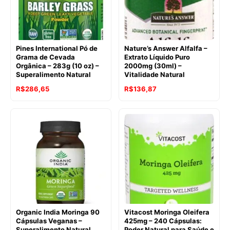
Pines International Pó de
Nature’s Answer Alfalfa –
Grama de Cevada
Extrato Líquido Puro
Orgânica – 283g (10 oz) –
2000mg (30ml) –
Superalimento Natural
Vitalidade Natural
O
O
O
O
R$
286,65
R$
136,87
preço
preço
preço
preço
original
atual
original
atual
era:
é:
era:
é:
R$307,13.
R$286,65.
R$182,54.
R$136,87.
Organic India Moringa 90
Vitacost Moringa Oleifera
Cápsulas Veganas –
425mg – 240 Cápsulas:
Superalimento Natural
Poder Natural para Saúde e