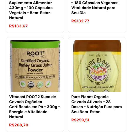
Suplemento Alimentar
– 180 Cápsulas Veganas:
430mg – 100 Cápsulas
Vitalidade Natural para
Vegetais – Bem-Estar
Seu Dia
Natural
O
O
R$
132,77
O
O
R$
133,67
preço
preço
preço
preço
original
atual
original
atual
era:
é:
era:
é:
R$185,12.
R$132,77.
R$135,35.
R$133,67.
Vitacost ROOT2 Suco de
Pure Planet Organic
Cevada Orgânico
Cevada Ativada – 28
Certificado em Pó – 300g –
Doses – Nutrição Pura para
Energia e Vitalidade
Seu Bem-Estar
Natural
O
O
R$
259,51
R$
268,70
preço
preço