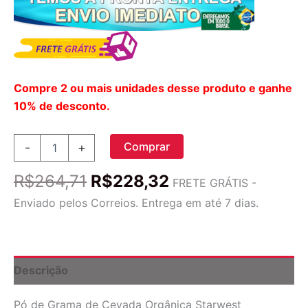
Compre 2 ou mais unidades desse produto e ganhe
10% de desconto.
Pó
Comprar
-
+
de
Grama
O
O
R$
264,71
R$
228,32
de
FRETE GRÁTIS -
preço
preço
Cevada
Enviado pelos Correios. Entrega em até 7 dias.
Orgânica
original
atual
Starwest
era:
é:
Botanicals
R$264,71.
R$228,32.
454g:
Superalimento
Descrição
Puro
para
Pó de Grama de Cevada Orgânica Starwest
Sua