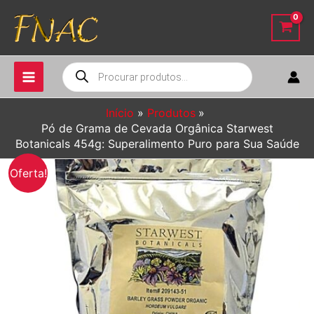
Ir
para
o
conteúdo
Pesquisar
produtos
Início
Produtos
Pó de Grama de Cevada Orgânica Starwest
Botanicals 454g: Superalimento Puro para Sua Saúde
Oferta!