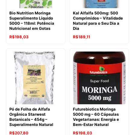
Bio Nutrition Moringa
Kal Alfalfa 500mg: 500
Superalimento Líquido
Comprimidos – Vitalidade
5000 – 118ml: Potência
Natural para o Seu Dia a
Nutricional em Gotas
Dia
O
O
O
O
R$
198,03
R$
189,11
preço
preço
preço
preço
original
atual
original
atual
era:
é:
era:
é:
R$240,92.
R$198,03.
R$247,96.
R$189,11.
Pó de Folha de Alfafa
Futurebiotics Moringa
Orgânica Starwest
5000 mg – 60 Cápsulas
Botanicals – 454g –
Vegetarianas: Energia e
Superalimento Natural
Bem-Estar Natural
O
O
O
O
R$
207,80
R$
198,03