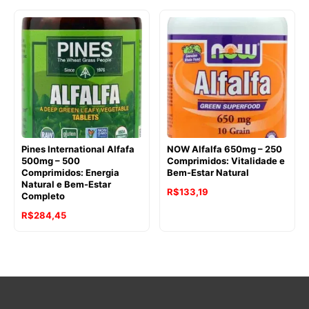
original
atual
era:
é:
R$278,72.
R$259,51.
Pines International Alfafa
NOW Alfalfa 650mg – 250
500mg – 500
Comprimidos: Vitalidade e
Comprimidos: Energia
Bem-Estar Natural
Natural e Bem-Estar
O
O
R$
133,19
Completo
preço
preço
O
O
R$
284,45
original
atual
preço
preço
era:
é:
original
atual
R$167,32.
R$133,19.
era:
é:
R$304,76.
R$284,45.