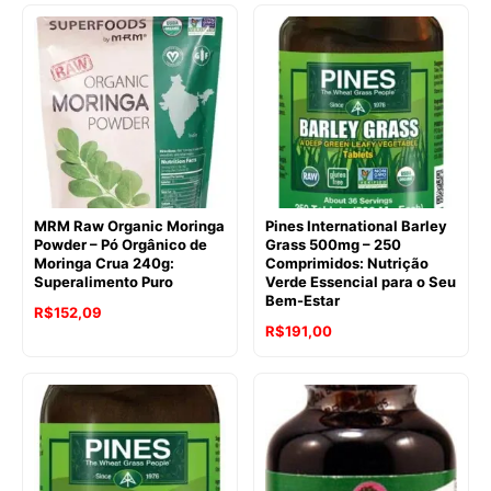
MRM Raw Organic Moringa
Pines International Barley
Powder – Pó Orgânico de
Grass 500mg – 250
Moringa Crua 240g:
Comprimidos: Nutrição
Superalimento Puro
Verde Essencial para o Seu
Bem-Estar
O
O
R$
152,09
O
O
R$
191,00
preço
preço
preço
preço
original
atual
original
atual
era:
é:
era:
é:
R$201,50.
R$152,09.
R$228,85.
R$191,00.