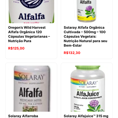
Oregon’s Wild Harvest
Solaray Alfafa Orgânica
Alfafa Orgânica 120
Cultivada – 500mg – 100
Cápsulas Vegetarianas –
Cápsulas Vegetais:
Nutrição Pura
Nutrição Natural para seu
Bem-Estar
O
O
R$
125,00
O
O
R$
132,30
preço
preço
preço
preço
original
atual
original
atual
era:
é:
era:
é:
R$166,74.
R$125,00.
R$181,02.
R$132,30.
Solaray Alfarroba
Solaray Alfajuice™ 315 mg