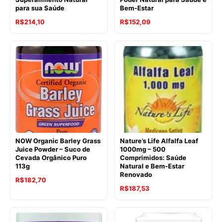
para sua Saúde
Bem-Estar
O
O
R$
214,10
R$
152,09
preço
preço
original
atual
era:
é:
R$253,47.
R$214,10.
NOW Organic Barley Grass
Nature’s Life Alfalfa Leaf
Juice Powder – Suco de
1000mg – 500
Cevada Orgânico Puro
Comprimidos: Saúde
113g
Natural e Bem-Estar
Renovado
O
O
R$
182,70
O
O
R$
187,53
preço
preço
preço
preço
original
atual
original
atual
era:
é: