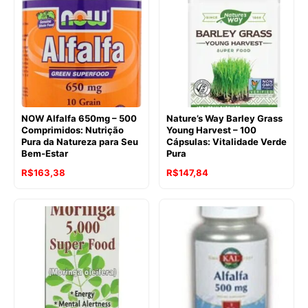
era:
é:
R$297,57.
R$182,70.
R$277,73.
R$187,53.
NOW Alfalfa 650mg – 500
Nature’s Way Barley Grass
Comprimidos: Nutrição
Young Harvest – 100
Pura da Natureza para Seu
Cápsulas: Vitalidade Verde
Bem-Estar
Pura
O
O
O
O
R$
163,38
R$
147,84
preço
preço
preço
preço
original
atual
original
atual
era:
é:
era:
é:
R$241,40.
R$163,38.
R$201,50.
R$147,84.