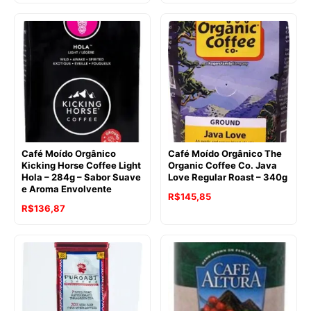
Café Moído Orgânico
Café Moído Orgânico The
Kicking Horse Coffee Light
Organic Coffee Co. Java
Hola – 284g – Sabor Suave
Love Regular Roast – 340g
e Aroma Envolvente
O
O
R$
145,85
O
O
R$
136,87
preço
preço
preço
preço
original
atual
original
atual
era:
é:
era:
é:
R$181,28.
R$145,85.
R$191,21.
R$136,87.