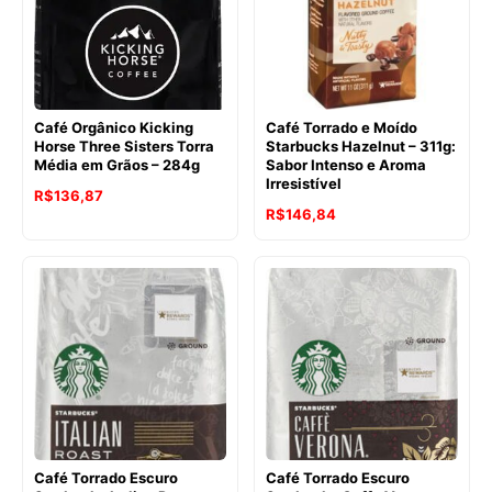
Café Orgânico Kicking
Café Torrado e Moído
Horse Three Sisters Torra
Starbucks Hazelnut – 311g:
Média em Grãos – 284g
Sabor Intenso e Aroma
Irresistível
O
O
R$
136,87
R$
146,84
preço
preço
original
atual
era:
é:
R$191,21.
R$136,87.
Café Torrado Escuro
Café Torrado Escuro