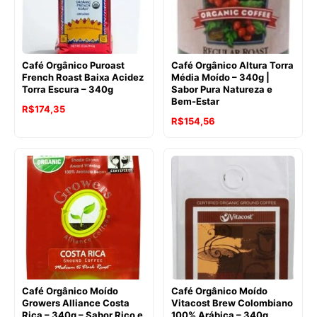
Café Orgânico Puroast
Café Orgânico Altura Torra
French Roast Baixa Acidez
Média Moído – 340g |
Torra Escura – 340g
Sabor Pura Natureza e
Bem-Estar
O
O
R$
174,35
O
O
R$
154,56
preço
preço
preço
preço
original
atual
original
atual
era:
é:
era:
é:
R$198,29.
R$174,35.
R$179,87.
R$154,56.
Café Orgânico Moído
Café Orgânico Moído
Growers Alliance Costa
Vitacost Brew Colombiano
Rica – 340g – Sabor Rico e
100% Arábica – 340g