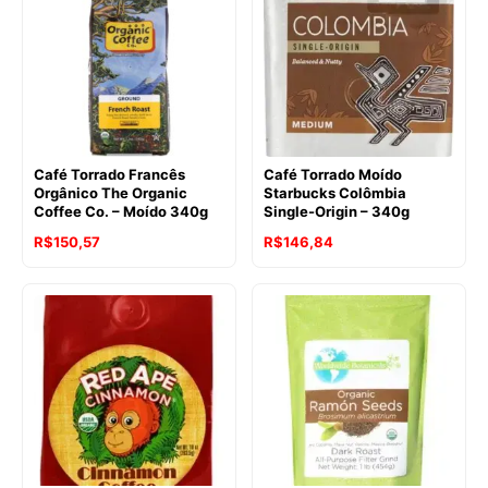
Café Torrado Francês
Café Torrado Moído
Orgânico The Organic
Starbucks Colômbia
Coffee Co. – Moído 340g
Single-Origin – 340g
O
O
O
O
R$
150,57
R$
146,84
preço
preço
preço
preço
original
atual
original
atual
era:
é:
era:
é:
R$181,28.
R$150,57.
R$152,09.
R$146,84.