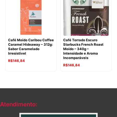
R$198,29.
R$161,23.
Café Moído Caribou Coffee
Café Torrado Escuro
Caramel Hideaway – 312g:
Starbucks French Roast
Sabor Caramelado
Moído – 340g –
Irresistível
Intensidade e Aroma
Incomparáveis
R$
146,84
O
O
R$
146,84
preço
preço
original
atual
era:
é:
R$152,09.
R$146,84.
Atendimento: