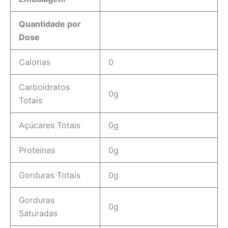
Quantidade por
Dose
Calorias
0
Carboidratos
0g
Totais
Açúcares Totais
0g
Proteínas
0g
Gorduras Totais
0g
Gorduras
0g
Saturadas