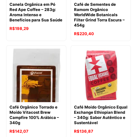
Canela Orgânica em Pó
Café de Sementes de
Red Ape Coffee – 283g:
Ramom Orgânico
Aroma Intenso e
WorldWide Botanicals
Benefícios para Sua Saúde
Filter Grind Torra Escura –
454g
R$
198,29
R$
220,40
Café Orgânico Torrado e
Café Moído Orgânico Equal
Moído Vitacost Brew
Exchange Ethiopian Blend
Campfire 100% Arábica –
– 340g: Sabor Autêntico e
340g
Sustentável
R$
142,07
R$
136,87