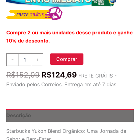
Compre 2 ou mais unidades desse produto e ganhe
10% de desconto.
Café
Comprar
-
+
Torrado
Moído
O
O
R$
152,09
R$
124,69
Starbucks
FRETE GRÁTIS -
preço
preço
Yukon
Enviado pelos Correios. Entrega em até 7 dias.
Blend
original
atual
Orgânico
era:
é:
-
R$152,09.
R$124,69.
Torra
Média
Descrição
-
283g
Starbucks Yukon Blend Orgânico: Uma Jornada de
quantidade
Sabor e Bem-Estar