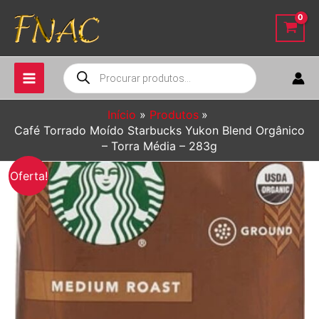
Ir
para
o
conteúdo
Pesquisar
produtos
Início
Produtos
Café Torrado Moído Starbucks Yukon Blend Orgânico
– Torra Média – 283g
Oferta!