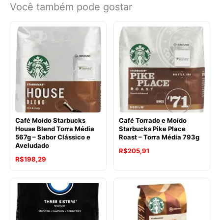
Você também pode gostar
Café Moído Starbucks
Café Torrado e Moído
House Blend Torra Média
Starbucks Pike Place
567g – Sabor Clássico e
Roast – Torra Média 793g
Aveludado
O
O
R$
205,91
R$
198,29
preço
preço
original
atual
era:
é:
R$229,32.
R$205,91.