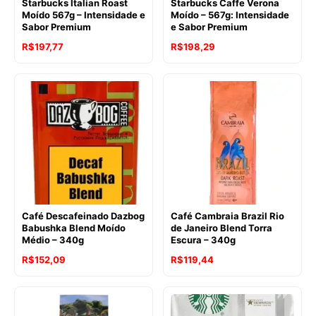
Starbucks Italian Roast
Starbucks Caffe Verona
Moído 567g – Intensidade e
Moído – 567g: Intensidade
Sabor Premium
e Sabor Premium
O
O
R$
197,77
R$
198,29
preço
preço
original
atual
era:
é:
R$198,29.
R$197,77.
Café Descafeinado Dazbog
Café Cambraia Brazil Rio
Babushka Blend Moído
de Janeiro Blend Torra
Médio – 340g
Escura – 340g
R$
152,09
R$
119,44