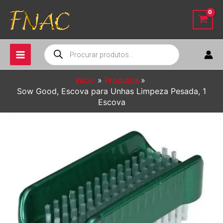
Ir
para
o
conteúdo
Pesquisar
produtos
Início
Produtos
Sow Good, Escova para Unhas Limpeza Pesada, 1
Escova