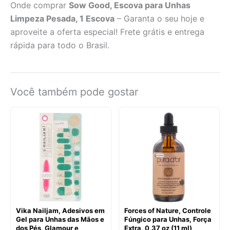
Onde comprar
Sow Good, Escova para Unhas
Limpeza Pesada, 1 Escova
– Garanta o seu hoje e
aproveite a oferta especial! Frete grátis e entrega
rápida para todo o Brasil.
Você também pode gostar
Vika Nailjam, Adesivos em
Forces of Nature, Controle
Gel para Unhas das Mãos e
Fúngico para Unhas, Força
dos Pés, Glamour e
Extra, 0,37 oz (11 ml)