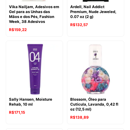
Vika Nailjam, Adesivos em
Ardell, Nail Addict
Gel para as Unhas das
Premium, Nude Jeweled,
Mãos e dos Pés, Fashion
0.07 oz (2 g)
Week, 38 Adesivos
R$
132,57
R$
159,22
Sally Hansen, Moisture
Blossom, Óleo para
Rehab, 10 ml
Cutícula, Lavanda, 0,42 fl
oz (12,5 ml)
R$
171,15
R$
138,89