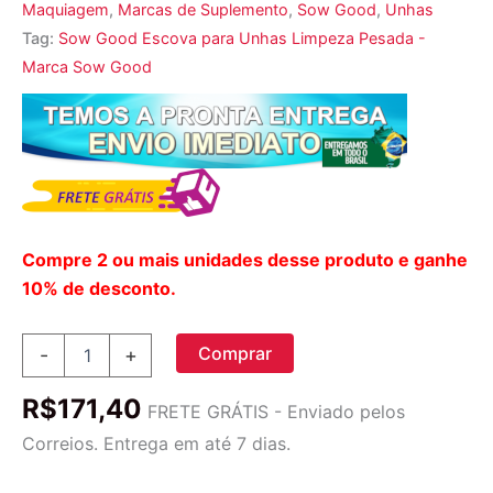
Maquiagem
,
Marcas de Suplemento
,
Sow Good
,
Unhas
Tag:
Sow Good Escova para Unhas Limpeza Pesada -
Marca Sow Good
Compre 2 ou mais unidades desse produto e ganhe
10% de desconto.
Sow
Comprar
-
+
Good,
Escova
R$
171,40
para
FRETE GRÁTIS - Enviado pelos
Unhas
Correios. Entrega em até 7 dias.
Limpeza
Pesada,