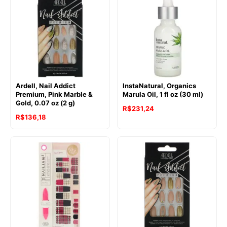
Ardell, Nail Addict
InstaNatural, Organics
Premium, Pink Marble &
Marula Oil, 1 fl oz (30 ml)
Gold, 0.07 oz (2 g)
R$
231,24
R$
136,18