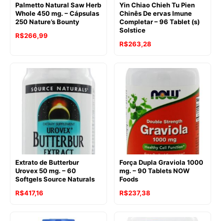
Palmetto Natural Saw Herb
Yin Chiao Chieh Tu Pien
Whole 450 mg. – Cápsulas
Chinês De ervas Imune
250 Nature’s Bounty
Completar – 96 Tablet (s)
Solstice
R$
266,99
R$
263,28
Extrato de Butterbur
Força Dupla Graviola 1000
Urovex 50 mg. – 60
mg. – 90 Tablets NOW
Softgels Source Naturals
Foods
R$
417,16
R$
237,38