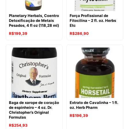
Planetary Herbals, Coentro
Força Profissional de
Detoxificação de Metais
Fitocilina – 2 fl. oz. Herbs
Pesados, 4 fl oz (118,28 ml)
Etc
R$
199,39
R$
286,90
Baga de xarope de coração
Extrato de Cavalinha – 1 fl.
de espinheiro – 4 oz. Dr.
oz. Herb Pharm
Christopher’s Original
R$
196,39
Formulas
R$
254,93