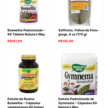
Boswellia Padronizado –
Saffronia, Folhas de Feno-
60 Tablets Nature’s Way
grego, 6 oz (170 g)
R$
197,90
R$
155,88
Extrato de Resina
Extrato Padronizado de
Boswellia – Cápsulas
Gymnema – Cápsulas 60
vegetarianas 60 Solgar
Nature’s Way