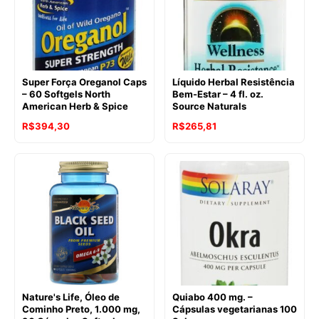
Super Força Oreganol Caps
Líquido Herbal Resistência
– 60 Softgels North
Bem-Estar – 4 fl. oz.
American Herb & Spice
Source Naturals
R$
394,30
R$
265,81
Nature's Life, Óleo de
Quiabo 400 mg. –
Cominho Preto, 1.000 mg,
Cápsulas vegetarianas 100