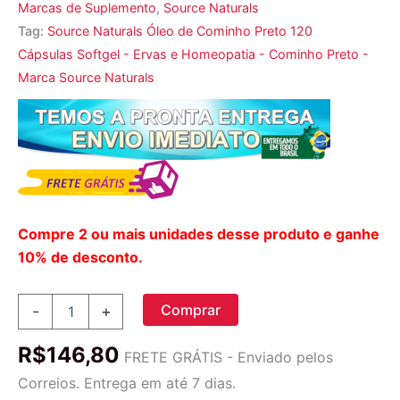
Marcas de Suplemento
,
Source Naturals
Tag:
Source Naturals Óleo de Cominho Preto 120
Cápsulas Softgel - Ervas e Homeopatia - Cominho Preto -
Marca Source Naturals
Compre 2 ou mais unidades desse produto e ganhe
10% de desconto.
Source
Comprar
-
+
Naturals,
Óleo
R$
146,80
de
FRETE GRÁTIS - Enviado pelos
Cominho
Correios. Entrega em até 7 dias.
Preto,