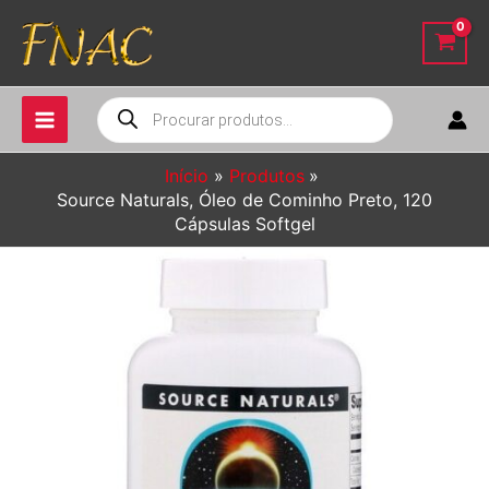
Ir
para
o
conteúdo
Pesquisar
produtos
Início
Produtos
Source Naturals, Óleo de Cominho Preto, 120
Cápsulas Softgel