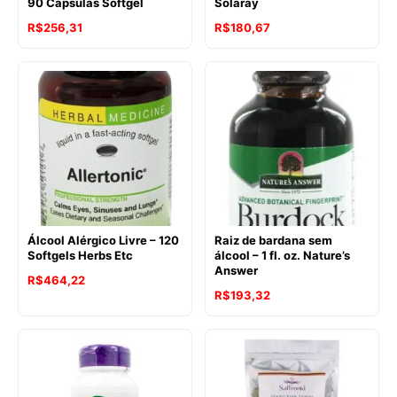
90 Cápsulas Softgel
Solaray
R$
256,31
R$
180,67
Álcool Alérgico Livre – 120
Raiz de bardana sem
Softgels Herbs Etc
álcool – 1 fl. oz. Nature’s
Answer
R$
464,22
R$
193,32