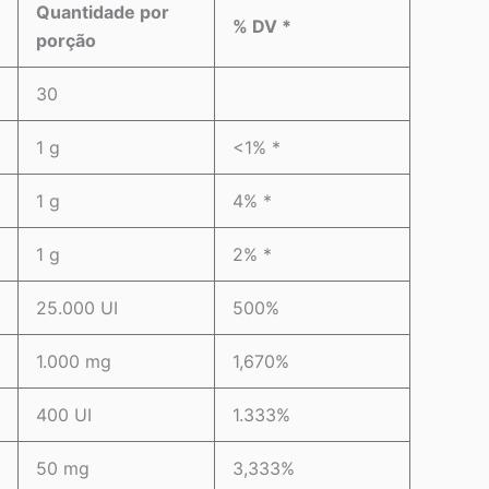
Quantidade por
% DV *
porção
30
1 g
<1% *
1 g
4% *
1 g
2% *
25.000 UI
500%
1.000 mg
1,670%
400 UI
1.333%
50 mg
3,333%