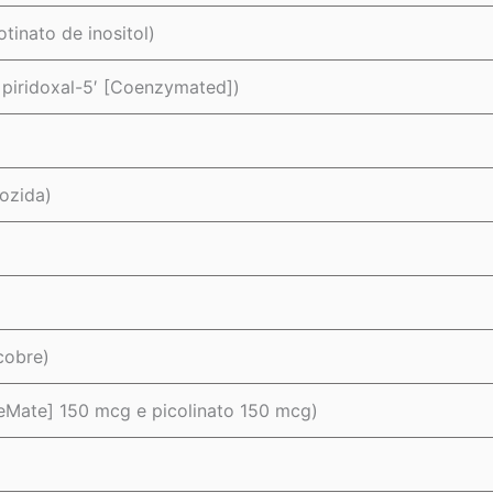
tinato de inositol)
 piridoxal-5′ [Coenzymated])
ozida)
cobre)
Mate] 150 mcg e picolinato 150 mcg)