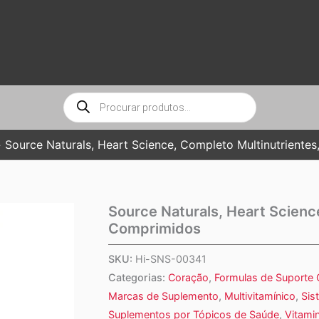
Pesquisar
produtos
Source Naturals, Heart Science, Completo Multinutriente
Source Naturals, Heart Scienc
Comprimidos
SKU:
Hi-SNS-00341
Categorias:
Coração
,
Formulas de Suporte 
Marcas de Suplemento
,
Multivitamínico
,
Sis
Suplementos por Tópicos de Saúde
,
Vitami