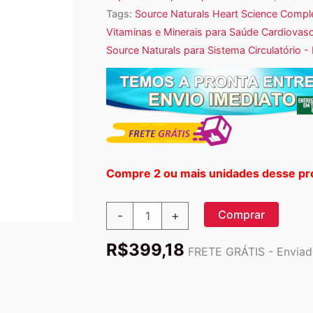
Tags:
Source Naturals Heart Science Compl
Vitaminas e Minerais para Saúde Cardiovascu
Source Naturals para Sistema Circulatório 
Compre 2 ou mais unidades desse pr
Source
Comprar
-
+
Naturals,
Heart
R$
399,18
Science,
FRETE GRÁTIS - Enviado
Completo
Multinutrientes,
120
Comprimidos