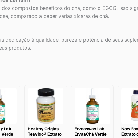
a dos compostos benéficos do chá, como o EGCG. Isso sig
dose, comparado a beber várias xícaras de chá.
 dedicação à qualidade, pureza e potência de seus supleme
seus produtos.
y Lab
Healthy Origins
Ervaasway Lab
Now Fo
 Verde
Teavigo® Extrato
ErvaaChá Verde
Extrato 