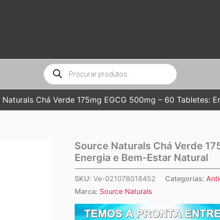
Pesquisar
produtos
 Naturals Chá Verde 175mg EGCG 500mg – 60 Tabletes: En
Source Naturals Chá Verde 1
Energia e Bem-Estar Natural
SKU:
Ve-021078018452
Categorias:
Ant
Marca:
Source Naturals