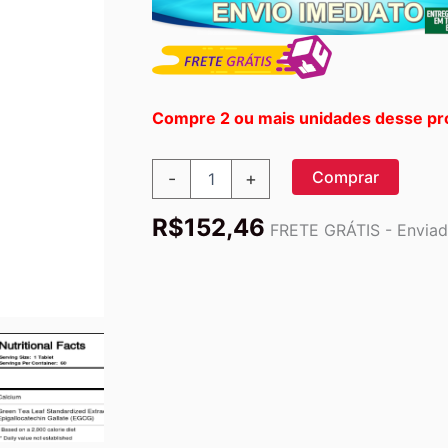
Compre 2 ou mais unidades desse pr
Source
Comprar
-
+
Naturals
Chá
R$
152,46
Verde
FRETE GRÁTIS - Enviado
175mg
EGCG
500mg
-
60
Tabletes:
Energia
e
Bem-
Estar
Natural