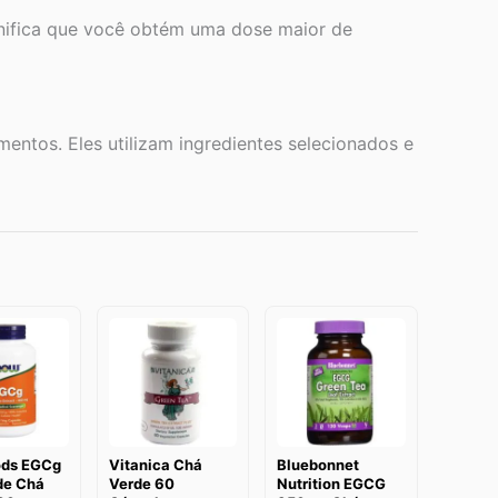
nifica que você obtém uma dose maior de
ntos. Eles utilizam ingredientes selecionados e
ods EGCg
Vitanica Chá
Bluebonnet
de Chá
Verde 60
Nutrition EGCG