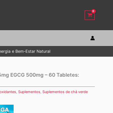
ergia e Bem-Estar Natural
75mg EGCG 500mg – 60 Tabletes:
ioxidantes
,
Suplementos
,
Suplementos de chá verde