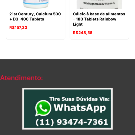
21st Century, Calcium 500
Cálcio à base de alimentos
+ D3, 400 Tablets
– 180 Tablets Rainbow
Light
R$
157,33
O
O
R$
248,56
preço
preço
original
atual
era:
é:
R$297,80.
R$248,56.
Atendimento: