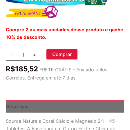
Compre 2 ou mais unidades desse produto e ganhe
10% de desconto.
Source
Comprar
-
+
Naturals
Coral
R$
185,52
Cálcio
FRETE GRÁTIS - Enviado pelos
e
Correios. Entrega em até 7 dias.
Magnésio
2:1
-
45
Tabletes
Descrição
para
Ossos
Source Naturals Coral Cálcio e Magnésio 2:1 – 45
Fortes
e
Tabletes: A Base para um Corpo Forte e Cheio de