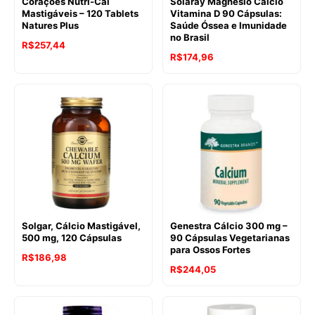
Corações Nutri-Cal
Solaray Magnésio Cálcio
Mastigáveis – 120 Tablets
Vitamina D 90 Cápsulas:
Natures Plus
Saúde Óssea e Imunidade
no Brasil
R$
257,44
R$
174,96
Solgar, Cálcio Mastigável,
Genestra Cálcio 300 mg –
500 mg, 120 Cápsulas
90 Cápsulas Vegetarianas
para Ossos Fortes
R$
186,98
R$
244,05