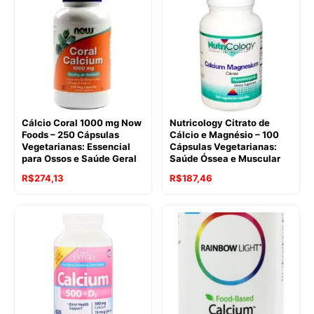
Cálcio Coral 1000 mg Now
Nutricology Citrato de
Foods – 250 Cápsulas
Cálcio e Magnésio – 100
Vegetarianas: Essencial
Cápsulas Vegetarianas:
para Ossos e Saúde Geral
Saúde Óssea e Muscular
R$
274,13
R$
187,46