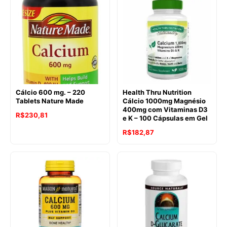
era:
é:
R$228,55.
R$164,78.
Cálcio 600 mg. – 220
Health Thru Nutrition
Tablets Nature Made
Cálcio 1000mg Magnésio
400mg com Vitaminas D3
R$
230,81
e K – 100 Cápsulas em Gel
R$
182,87