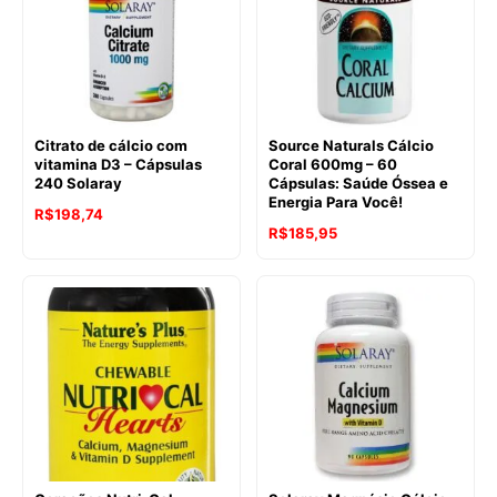
Citrato de cálcio com
Source Naturals Cálcio
vitamina D3 – Cápsulas
Coral 600mg – 60
240 Solaray
Cápsulas: Saúde Óssea e
Energia Para Você!
O
O
R$
198,74
R$
185,95
preço
preço
original
atual
era:
é:
R$282,19.
R$198,74.