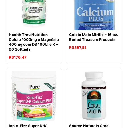
Health Thru Nutrition
Cálcio Mais Mirtilo – 16 oz.
Cálcio 1000mg e Magnésio
Buried Treasure Products
400mg com D3 100UI e K –
R$
297,51
90 Softgels
R$
176,47
Ionic-Fizz Super D-K
Source Naturals Coral