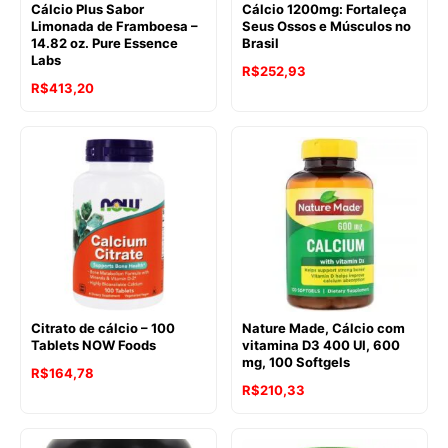
Cálcio Plus Sabor
Cálcio 1200mg: Fortaleça
Limonada de Framboesa –
Seus Ossos e Músculos no
14.82 oz. Pure Essence
Brasil
Labs
R$
252,93
O
O
R$
413,20
preço
preço
original
atual
era:
é:
R$524,80.
R$413,20.
Citrato de cálcio – 100
Nature Made, Cálcio com
Tablets NOW Foods
vitamina D3 400 UI, 600
mg, 100 Softgels
O
O
R$
164,78
R$
210,33
preço
preço
original
atual