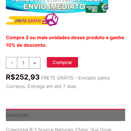
Compre 2 ou mais unidades desse produto e ganhe
10% de desconto.
Coenzima
Comprar
-
+
B-
1
R$
252,93
Source
FRETE GRÁTIS - Enviado pelos
Naturals
Correios. Entrega em até 7 dias.
25mg:
Energia
e
Bem-
Estar
Descrição
com
Absorção
Coenzima B-1 Source Naturals 25mg: Sua Dose
Sublingual