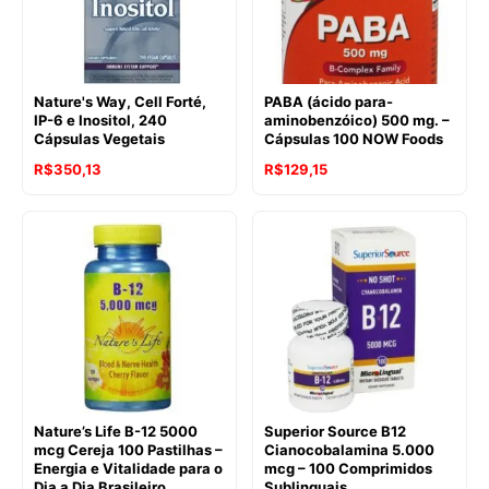
Nature's Way, Cell Forté,
PABA (ácido para-
IP-6 e Inositol, 240
aminobenzóico) 500 mg. –
Cápsulas Vegetais
Cápsulas 100 NOW Foods
R$
350,13
R$
129,15
Nature’s Life B-12 5000
Superior Source B12
mcg Cereja 100 Pastilhas –
Cianocobalamina 5.000
Energia e Vitalidade para o
mcg – 100 Comprimidos
Dia a Dia Brasileiro
Sublinguais