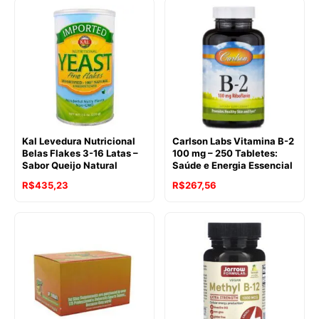
Kal Levedura Nutricional
Carlson Labs Vitamina B-2
Belas Flakes 3-16 Latas –
100 mg – 250 Tabletes:
Sabor Queijo Natural
Saúde e Energia Essencial
R$
435,23
R$
267,56