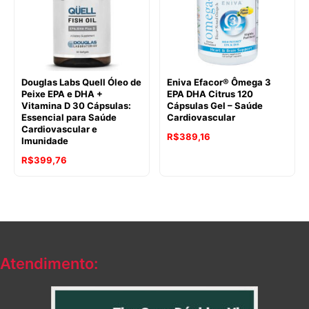
Douglas Labs Quell Óleo de
Eniva Efacor® Ômega 3
Peixe EPA e DHA +
EPA DHA Citrus 120
Vitamina D 30 Cápsulas:
Cápsulas Gel – Saúde
Essencial para Saúde
Cardiovascular
Cardiovascular e
R$
389,16
Imunidade
R$
399,76
Atendimento: