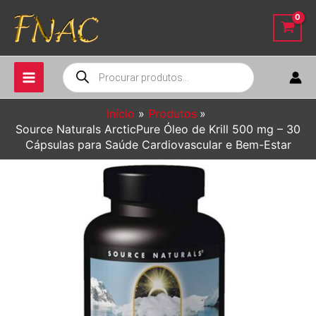
Ir
para
o
conteúdo
Pesquisar
produtos
Início
Produtos
Source Naturals ArcticPure Óleo de Krill 500 mg – 30
Cápsulas para Saúde Cardiovascular e Bem-Estar