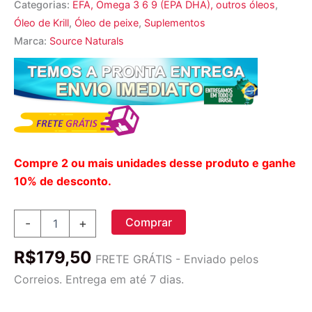
Categorias:
EFA, Omega 3 6 9 (EPA DHA), outros óleos
,
Óleo de Krill
,
Óleo de peixe
,
Suplementos
Marca:
Source Naturals
Compre 2 ou mais unidades desse produto e ganhe
10% de desconto.
Source
Comprar
-
+
Naturals
ArcticPure
R$
179,50
Óleo
FRETE GRÁTIS - Enviado pelos
de
Correios. Entrega em até 7 dias.
Krill
500