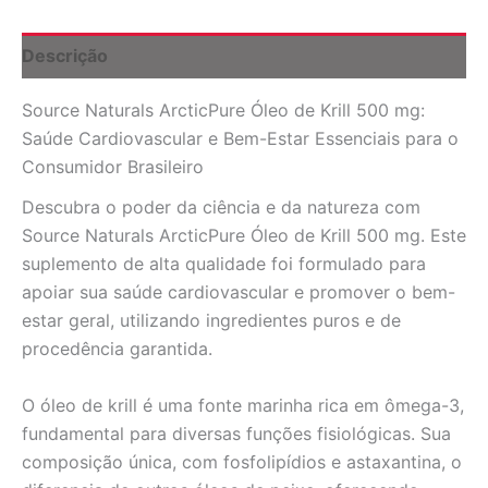
mg
-
30
Descrição
Cápsulas
para
Source Naturals ArcticPure Óleo de Krill 500 mg:
Saúde
Cardiovascular
Saúde Cardiovascular e Bem-Estar Essenciais para o
e
Consumidor Brasileiro
Bem-
Estar
Descubra o poder da ciência e da natureza com
quantidade
Source Naturals ArcticPure Óleo de Krill 500 mg. Este
suplemento de alta qualidade foi formulado para
apoiar sua saúde cardiovascular e promover o bem-
estar geral, utilizando ingredientes puros e de
procedência garantida.
O óleo de krill é uma fonte marinha rica em ômega-3,
fundamental para diversas funções fisiológicas. Sua
composição única, com fosfolipídios e astaxantina, o