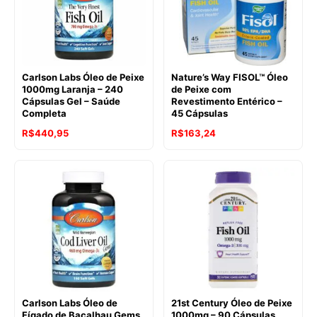
Carlson Labs Óleo de Peixe
Nature’s Way FISOL™ Óleo
1000mg Laranja – 240
de Peixe com
Cápsulas Gel – Saúde
Revestimento Entérico –
Completa
45 Cápsulas
R$
440,95
R$
163,24
Carlson Labs Óleo de
21st Century Óleo de Peixe
Fígado de Bacalhau Gems
1000mg – 90 Cápsulas