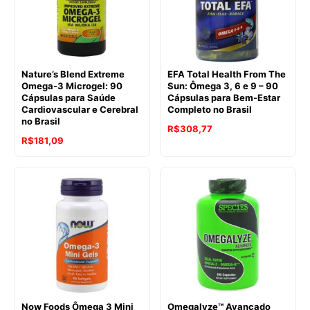
Nature’s Blend Extreme
EFA Total Health From The
Omega-3 Microgel: 90
Sun: Ômega 3, 6 e 9 – 90
Cápsulas para Saúde
Cápsulas para Bem-Estar
Cardiovascular e Cerebral
Completo no Brasil
no Brasil
R$
308,77
R$
181,09
Now Foods Ômega 3 Mini
Omegalyze™ Avançado