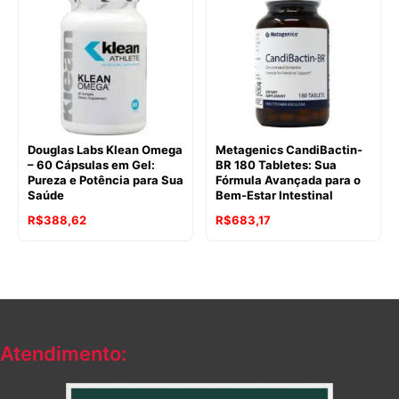
Douglas Labs Klean Omega
Metagenics CandiBactin-
– 60 Cápsulas em Gel:
BR 180 Tabletes: Sua
Pureza e Potência para Sua
Fórmula Avançada para o
Saúde
Bem-Estar Intestinal
R$
388,62
R$
683,17
Atendimento: