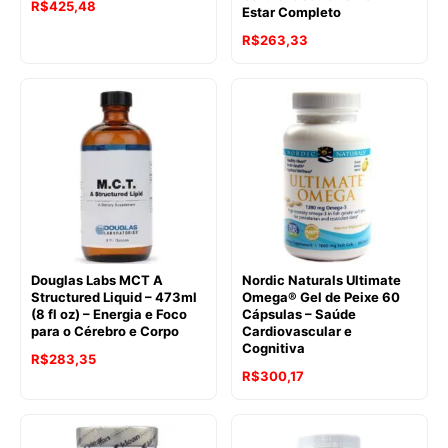
R$
425,48
Estar Completo
R$
263,33
Douglas Labs MCT A
Nordic Naturals Ultimate
Structured Liquid – 473ml
Omega® Gel de Peixe 60
(8 fl oz) – Energia e Foco
Cápsulas – Saúde
para o Cérebro e Corpo
Cardiovascular e
Cognitiva
R$
283,35
R$
300,17