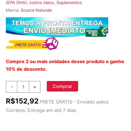
(EPA DHA), outros óleos
,
Suplementos
Marca:
Source Naturals
Compre 2 ou mais unidades desse produto e ganhe
10% de desconto.
Source
Comprar
-
+
Naturals
Ácidos
R$
152,92
Graxos
FRETE GRÁTIS - Enviado pelos
Essenciais
Correios. Entrega em até 7 dias.
30
Géis
-
Saúde