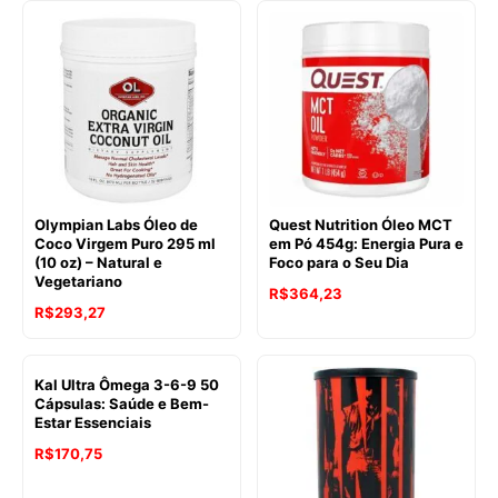
Olympian Labs Óleo de
Quest Nutrition Óleo MCT
Coco Virgem Puro 295 ml
em Pó 454g: Energia Pura e
(10 oz) – Natural e
Foco para o Seu Dia
Vegetariano
R$
364,23
R$
293,27
Kal Ultra Ômega 3-6-9 50
Cápsulas: Saúde e Bem-
Estar Essenciais
R$
170,75