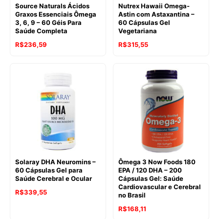
Source Naturals Ácidos
Nutrex Hawaii Omega-
Graxos Essenciais Ômega
Astin com Astaxantina –
3, 6, 9 – 60 Géis Para
60 Cápsulas Gel
Saúde Completa
Vegetariana
R$
236,59
R$
315,55
Solaray DHA Neuromins –
Ômega 3 Now Foods 180
60 Cápsulas Gel para
EPA / 120 DHA – 200
Saúde Cerebral e Ocular
Cápsulas Gel: Saúde
Cardiovascular e Cerebral
R$
339,55
no Brasil
R$
168,11