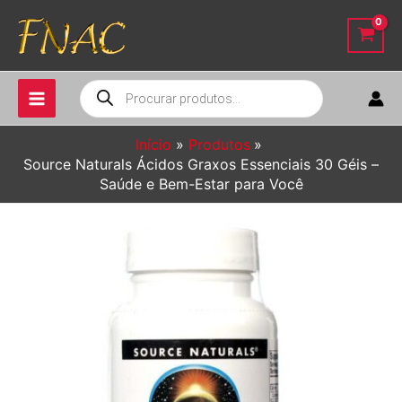
Ir
para
o
conteúdo
Pesquisar
produtos
Início
Produtos
Source Naturals Ácidos Graxos Essenciais 30 Géis –
Saúde e Bem-Estar para Você