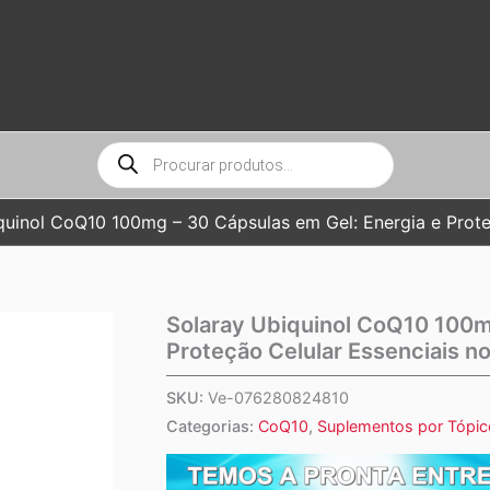
Pesquisar
produtos
quinol CoQ10 100mg – 30 Cápsulas em Gel: Energia e Proteç
Solaray Ubiquinol CoQ10 100m
Proteção Celular Essenciais no
SKU:
Ve-076280824810
Categorias:
CoQ10
,
Suplementos por Tópic