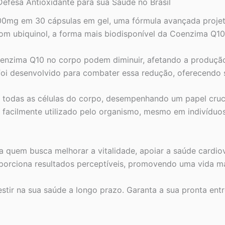
Defesa Antioxidante para sua Saúde no Brasil
Brasil
quantidade
0mg em 30 cápsulas em gel, uma fórmula avançada projetad
om ubiquinol, a forma mais biodisponível da Coenzima Q10
oenzima Q10 no corpo podem diminuir, afetando a produção
oi desenvolvido para combater essa redução, oferecendo s
m todas as células do corpo, desempenhando um papel cruc
r, é facilmente utilizado pelo organismo, mesmo em indiv
a quem busca melhorar a vitalidade, apoiar a saúde cardiov
porciona resultados perceptíveis, promovendo uma vida mai
stir na sua saúde a longo prazo. Garanta a sua pronta ent