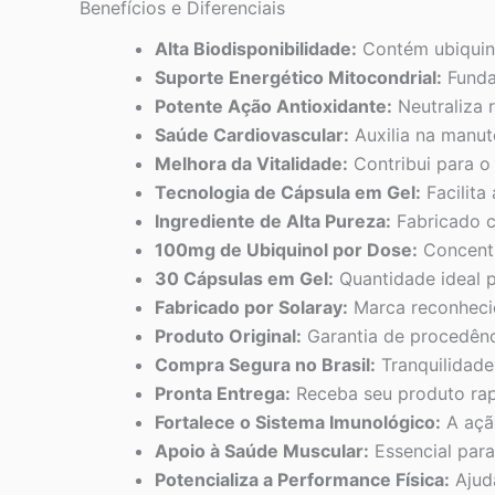
Benefícios e Diferenciais
Alta Biodisponibilidade:
Contém ubiquino
Suporte Energético Mitocondrial:
Fundam
Potente Ação Antioxidante:
Neutraliza r
Saúde Cardiovascular:
Auxilia na manut
Melhora da Vitalidade:
Contribui para o
Tecnologia de Cápsula em Gel:
Facilita
Ingrediente de Alta Pureza:
Fabricado c
100mg de Ubiquinol por Dose:
Concentr
30 Cápsulas em Gel:
Quantidade ideal p
Fabricado por Solaray:
Marca reconhecid
Produto Original:
Garantia de procedênci
Compra Segura no Brasil:
Tranquilidade
Pronta Entrega:
Receba seu produto rapi
Fortalece o Sistema Imunológico:
A ação
Apoio à Saúde Muscular:
Essencial para
Potencializa a Performance Física:
Ajuda