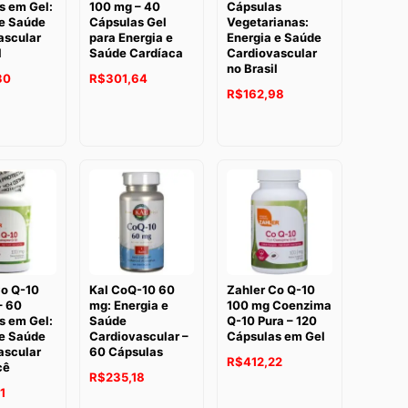
s em Gel:
100 mg – 40
Cápsulas
 e Saúde
Cápsulas Gel
Vegetarianas:
ascular
para Energia e
Energia e Saúde
l
Saúde Cardíaca
Cardiovascular
no Brasil
30
R$
301,64
R$
162,98
Co Q-10
Kal CoQ-10 60
Zahler Co Q-10
– 60
mg: Energia e
100 mg Coenzima
s em Gel:
Saúde
Q-10 Pura – 120
 e Saúde
Cardiovascular –
Cápsulas em Gel
ascular
60 Cápsulas
R$
412,22
cê
R$
235,18
1