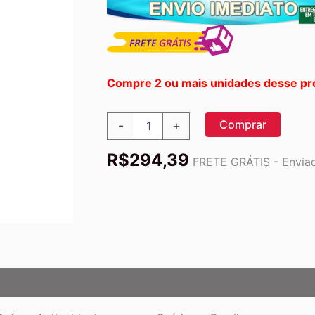
Compre 2 ou mais unidades desse pr
Solaray
Comprar
-
+
Ubiquinol
CoQ10
R$
294,39
100mg
FRETE GRÁTIS - Enviad
-
30
Cápsulas
em
Gel:
Energia
e
Proteção
Celular
Essenciais
no