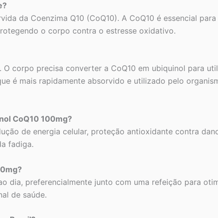
e?
orvida da Coenzima Q10 (CoQ10). A CoQ10 é essencial para
rotegendo o corpo contra o estresse oxidativo.
de. O corpo precisa converter a CoQ10 em ubiquinol para u
a que é mais rapidamente absorvido e utilizado pelo organ
quinol CoQ10 100mg?
ução de energia celular, proteção antioxidante contra dano
a fadiga.
100mg?
o dia, preferencialmente junto com uma refeição para oti
nal de saúde.