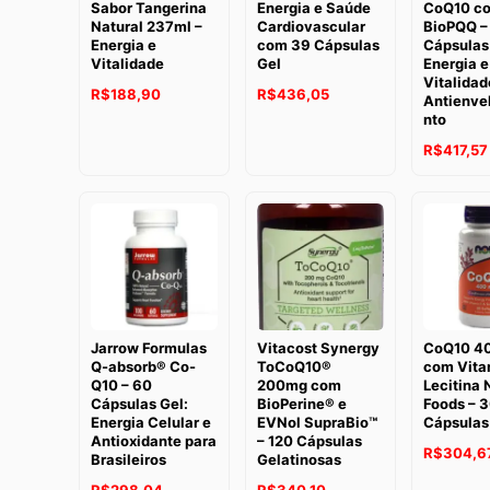
Sabor Tangerina
Energia e Saúde
CoQ10 c
Natural 237ml –
Cardiovascular
BioPQQ –
Energia e
com 39 Cápsulas
Cápsulas
Vitalidade
Gel
Energia e
Vitalidad
O
O
R$
188,90
R$
436,05
Antienve
nto
preço
preço
original
atual
R$
417,57
era:
é:
R$241,40.
R$188,90.
Jarrow Formulas
Vitacost Synergy
CoQ10 4
Q-absorb® Co-
ToCoQ10®
com Vita
Q10 – 60
200mg com
Lecitina
Cápsulas Gel:
BioPerine® e
Foods – 
Energia Celular e
EVNol SupraBio™
Cápsulas
Antioxidante para
– 120 Cápsulas
R$
304,6
Brasileiros
Gelatinosas