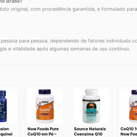
no Brasil?
uto original, com procedência garantida, e formulado par
pessoa para pessoa, dependendo de fatores individuais com
rgia e vitalidade após algumas semanas de uso contínuo.
nsion
Now Foods Pure
Source Naturals
CoQ10 1
quinol
CoQ10 em Pó –
Coenzima Q10
Now Foo