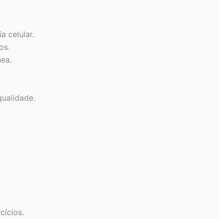
a celular.
os.
nea.
ualidade.
cícios.