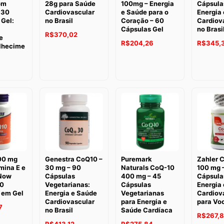
om
28g para Saúde
100mg – Energia
Cápsula
 30
Cardiovascular
e Saúde para o
Energia
 Gel:
no Brasil
Coração – 60
Cardiov
Cápsulas Gel
no Brasi
R$
370,02
e
R$
204,26
R$
345,
lhecime
00 mg
Genestra CoQ10 –
Puremark
Zahler 
mina E e
30 mg – 90
Naturals CoQ-10
100 mg 
 Now
Cápsulas
400 mg – 45
Cápsula
30
Vegetarianas:
Cápsulas
Energia
 em Gel
Energia e Saúde
Vegetarianas
Cardiov
Cardiovascular
para Energia e
para Vo
7
no Brasil
Saúde Cardíaca
R$
267,8