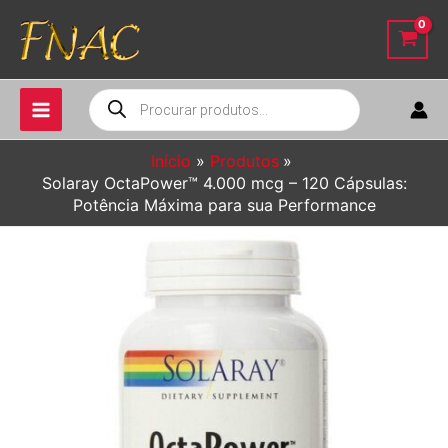
Ir
para
o
conteúdo
Pesquisar
produtos
Início
Produtos
Solaray OctaPower™ 4.000 mcg – 120 Cápsulas:
Potência Máxima para sua Performance