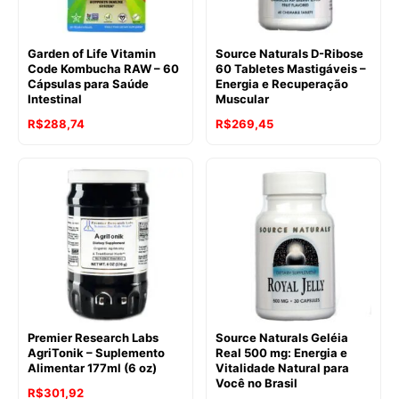
Garden of Life Vitamin
Source Naturals D-Ribose
Code Kombucha RAW – 60
60 Tabletes Mastigáveis –
Cápsulas para Saúde
Energia e Recuperação
Intestinal
Muscular
R$
288,74
R$
269,45
Premier Research Labs
Source Naturals Geléia
AgriTonik – Suplemento
Real 500 mg: Energia e
Alimentar 177ml (6 oz)
Vitalidade Natural para
Você no Brasil
R$
301,92