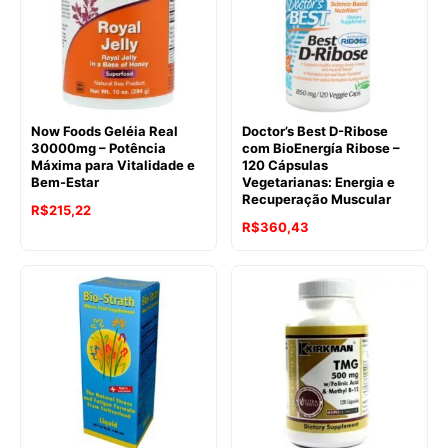
Now Foods Geléia Real
Doctor’s Best D-Ribose
30000mg – Potência
com BioEnergía Ribose –
Máxima para Vitalidade e
120 Cápsulas
Bem-Estar
Vegetarianas: Energia e
Recuperação Muscular
R$
215,22
R$
360,43