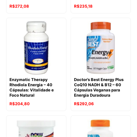
R$
272,08
R$
235,18
Enzymatic Therapy
Doctor’s Best Energy Plus
Rhodiola Energia – 40
CoQ10 NADH & B12 – 60
Cápsulas: Vitalidade e
Cápsulas Veganas para
Foco Natural
Energia Duradoura
O
O
R$
204,80
R$
292,06
preço
preço
original
atual
era:
é:
R$446,15.
R$292,06.