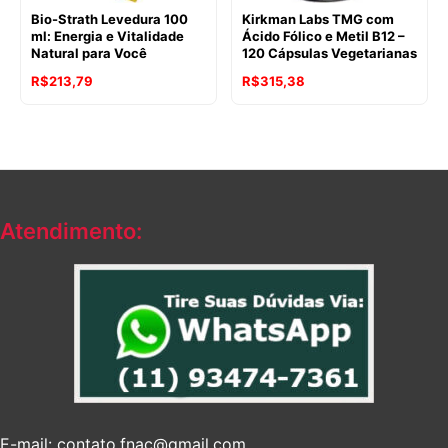
Bio-Strath Levedura 100
Kirkman Labs TMG com
ml: Energia e Vitalidade
Ácido Fólico e Metil B12 –
Natural para Você
120 Cápsulas Vegetarianas
R$
213,79
R$
315,38
Atendimento:
E-mail: contato.fnac@gmail.com