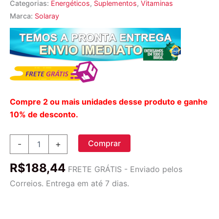
Categorias:
Energéticos
,
Suplementos
,
Vitaminas
Marca:
Solaray
Compre 2 ou mais unidades desse produto e ganhe
10% de desconto.
Solaray
Comprar
-
+
OctaPower™
4.000
R$
188,44
mcg
FRETE GRÁTIS - Enviado pelos
-
Correios. Entrega em até 7 dias.
120
Cápsulas:
Potência
Máxima