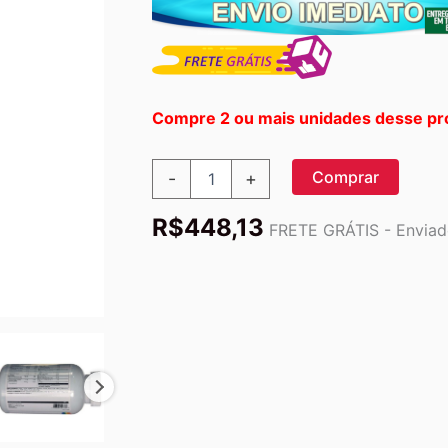
Compre 2 ou mais unidades desse pr
Solaray
Comprar
-
+
Multi
Vitaminas
R$
448,13
e
FRETE GRÁTIS - Enviado
Minerais
Spectro™
Fórmula
Original
-
360
Cápsulas:
Nutrição
Completa
para
Você