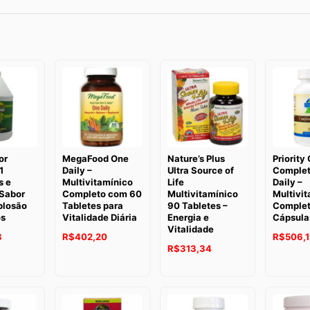
or
MegaFood One
Nature’s Plus
Priority
1
Daily –
Ultra Source of
Complet
s e
Multivitamínico
Life
Daily –
 Sabor
Completo com 60
Multivitamínico
Multivi
plosão
Tabletes para
90 Tabletes –
Complet
os
Vitalidade Diária
Energia e
Cápsula
Vitalidade
8
R$
402,20
R$
506,
R$
313,34