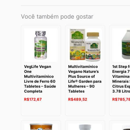
Você também pode gostar
VegLife Vegan
Multivitamínico
1st Step f
One
Vegano Nature’s
Energia 7
Multivitamínico
Plus Source of
Vitamina
Livre de Ferro 60
Life® Garden para
Minerais
Tabletes – Saúde
Mulheres – 90
Citrus Ex
Completa
Tabletes
3.78 Litr
R$
172,67
R$
489,52
R$
785,7