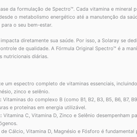
se da formulação de Spectro™. Cada vitamina e mineral 
 desde o metabolismo energético até a manutenção da saúd
 para o seu bem-estar.
mpacta diretamente sua saúde. Por isso, a Solaray se ded
controle de qualidade. A Fórmula Original Spectro™ é a m
 nutricionais diárias.
e um espectro completo de vitaminas essenciais, incluindo
ésio, zinco e selênio.
:
Vitaminas do complexo B (como B1, B2, B3, B5, B6, B7, B9
as e proteínas em energia utilizável.
:
Vitamina C, Vitamina D, Zinco e Selênio desempenham pa
tógenos.
de Cálcio, Vitamina D, Magnésio e Fósforo é fundamental