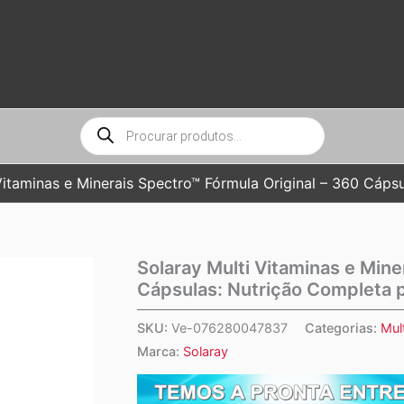
Pesquisar
produtos
Vitaminas e Minerais Spectro™ Fórmula Original – 360 Cáps
Solaray Multi Vitaminas e Mine
Cápsulas: Nutrição Completa 
SKU:
Ve-076280047837
Categorias:
Mul
Marca:
Solaray