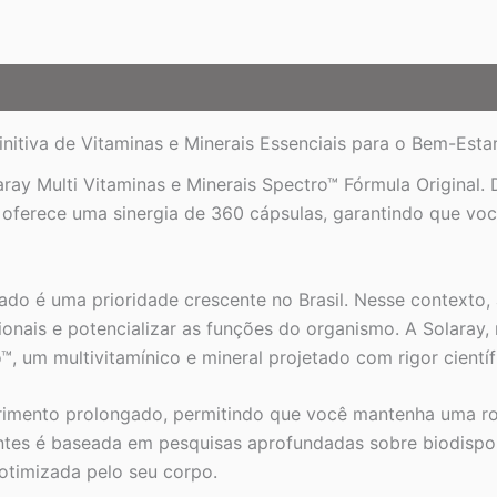
quantidade
nitiva de Vitaminas e Minerais Essenciais para o Bem-Estar 
ay Multi Vitaminas e Minerais Spectro™ Fórmula Original.
r oferece uma sinergia de 360 cápsulas, garantindo que vo
rado é uma prioridade crescente no Brasil. Nesse contexto
cionais e potencializar as funções do organismo. A Solara
o™, um multivitamínico e mineral projetado com rigor cientí
imento prolongado, permitindo que você mantenha uma rot
entes é baseada em pesquisas aprofundadas sobre biodispon
otimizada pelo seu corpo.