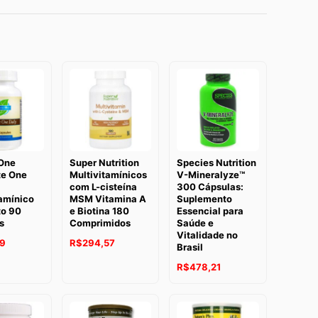
 One
Super Nutrition
Species Nutrition
e One
Multivitamínicos
V-Mineralyze™
com L-cisteína
300 Cápsulas:
tamínico
MSM Vitamina A
Suplemento
o 90
e Biotina 180
Essencial para
s
Comprimidos
Saúde e
Vitalidade no
19
R$
294,57
Brasil
R$
478,21