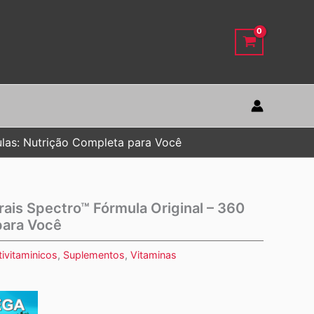
ulas: Nutrição Completa para Você
rais Spectro™ Fórmula Original – 360
para Você
tivitaminicos
,
Suplementos
,
Vitaminas