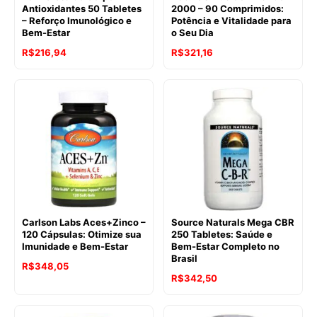
Antioxidantes 50 Tabletes
2000 – 90 Comprimidos:
– Reforço Imunológico e
Potência e Vitalidade para
Bem-Estar
o Seu Dia
R$
216,94
R$
321,16
Carlson Labs Aces+Zinco –
Source Naturals Mega CBR
120 Cápsulas: Otimize sua
250 Tabletes: Saúde e
Imunidade e Bem-Estar
Bem-Estar Completo no
Brasil
R$
348,05
R$
342,50