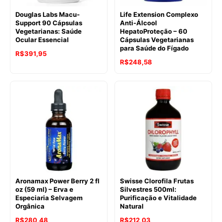
Douglas Labs Macu-
Life Extension Complexo
Support 90 Cápsulas
Anti-Álcool
Vegetarianas: Saúde
HepatoProteção – 60
Ocular Essencial
Cápsulas Vegetarianas
para Saúde do Fígado
R$
391,95
R$
248,58
Aronamax Power Berry 2 fl
Swisse Clorofila Frutas
oz (59 ml) – Erva e
Silvestres 500ml:
Especiaria Selvagem
Purificação e Vitalidade
Orgânica
Natural
R$
280,48
R$
212,03