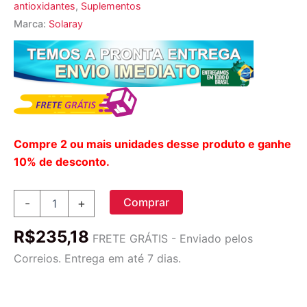
antioxidantes
,
Suplementos
Marca:
Solaray
Compre 2 ou mais unidades desse produto e ganhe
10% de desconto.
Solaray
Comprar
-
+
Extrato
de
R$
235,18
Cereja
FRETE GRÁTIS - Enviado pelos
Azeda
Correios. Entrega em até 7 dias.
425
mg
-
90