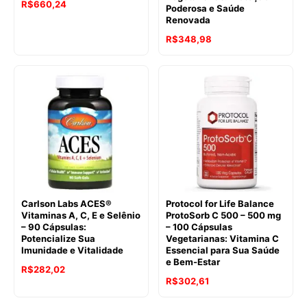
R$
660,24
Poderosa e Saúde
Renovada
R$
348,98
Carlson Labs ACES®
Protocol for Life Balance
Vitaminas A, C, E e Selênio
ProtoSorb C 500 – 500 mg
– 90 Cápsulas:
– 100 Cápsulas
Potencialize Sua
Vegetarianas: Vitamina C
Imunidade e Vitalidade
Essencial para Sua Saúde
e Bem-Estar
R$
282,02
R$
302,61