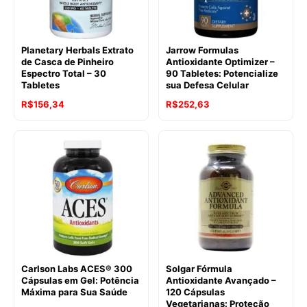
Planetary Herbals Extrato
Jarrow Formulas
de Casca de Pinheiro
Antioxidante Optimizer –
Espectro Total – 30
90 Tabletes: Potencialize
Tabletes
sua Defesa Celular
R$
156,34
R$
252,63
Carlson Labs ACES® 300
Solgar Fórmula
Cápsulas em Gel: Potência
Antioxidante Avançado –
Máxima para Sua Saúde
120 Cápsulas
Vegetarianas: Proteção