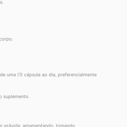
s.
corpo.
de uma (1) cápsula ao dia, preferencialmente
do suplemento.
iver grávida, amamentando, tomando