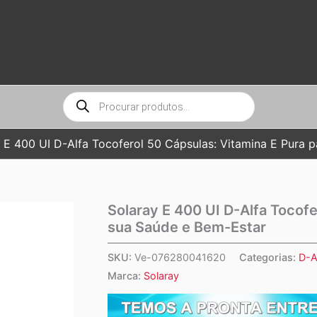
Pesquisar
produtos
 E 400 UI D-Alfa Tocoferol 50 Cápsulas: Vitamina E Pura 
Solaray E 400 UI D-Alfa Tocofe
sua Saúde e Bem-Estar
SKU:
Ve-076280041620
Categorias:
D-A
Marca:
Solaray