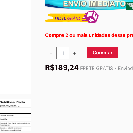
Compre 2 ou mais unidades desse pr
Solaray
Comprar
-
+
E
400
R$
189,24
UI
FRETE GRÁTIS - Enviado
D-
Alfa
Tocoferol
50
Cápsulas:
Vitamina
E
Pura
para
sua
Saúde