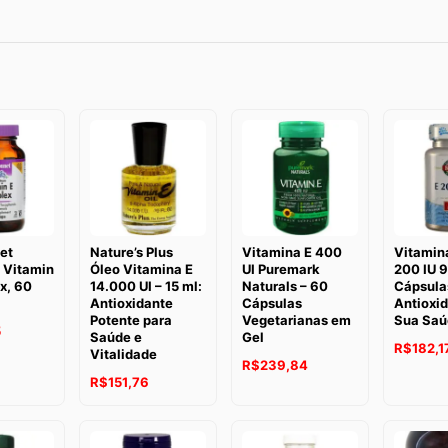
et
Nature’s Plus
Vitamina E 400
Vitamina
, Vitamin
Óleo Vitamina E
UI Puremark
200 IU 
x, 60
14.000 UI – 15 ml:
Naturals – 60
Cápsula
Antioxidante
Cápsulas
Antioxid
Potente para
Vegetarianas em
Sua Saú
5
Saúde e
Gel
R$
182,1
Vitalidade
R$
239,84
R$
151,76