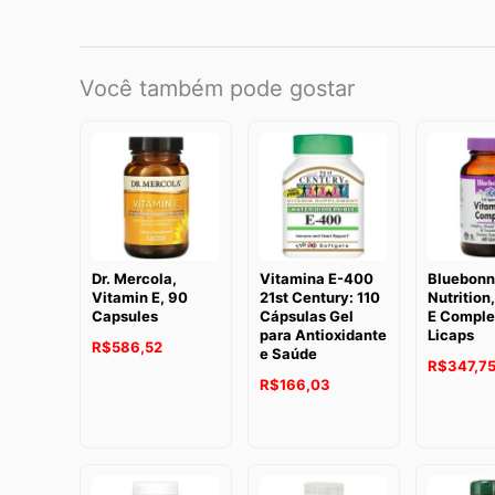
Você também pode gostar
Dr. Mercola,
Vitamina E-400
Bluebonn
Vitamin E, 90
21st Century: 110
Nutrition
Capsules
Cápsulas Gel
E Comple
para Antioxidante
Licaps
R$
586,52
e Saúde
R$
347,7
R$
166,03