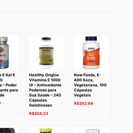
 E Kal E
Healthy Origins
Now Foods, E-
90
Vitamina E 1000
400 Seca,
s – Poder
UI – Antioxidante
Vegetariana, 100
ante para
Poderoso para
Cápsulas
de
Sua Saúde – 240
Vegetais
Cápsulas
7
R$
202,66
Gelatinosas
R$
554,33