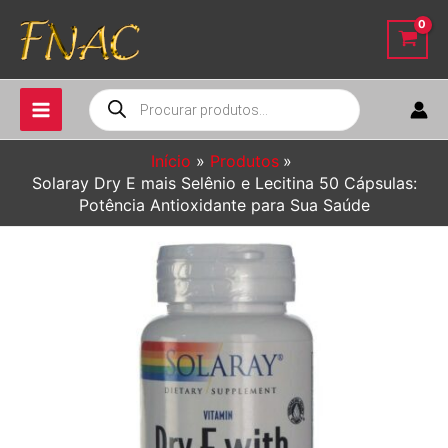
Ir
para
o
conteúdo
Pesquisar
produtos
Início
Produtos
Solaray Dry E mais Selênio e Lecitina 50 Cápsulas:
Potência Antioxidante para Sua Saúde