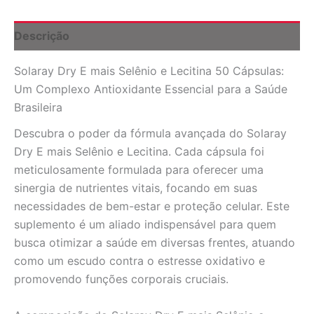
50
Cápsulas:
Potência
Descrição
Antioxidante
para
Solaray Dry E mais Selênio e Lecitina 50 Cápsulas:
Sua
Saúde
Um Complexo Antioxidante Essencial para a Saúde
quantidade
Brasileira
Descubra o poder da fórmula avançada do Solaray
Dry E mais Selênio e Lecitina. Cada cápsula foi
meticulosamente formulada para oferecer uma
sinergia de nutrientes vitais, focando em suas
necessidades de bem-estar e proteção celular. Este
suplemento é um aliado indispensável para quem
busca otimizar a saúde em diversas frentes, atuando
como um escudo contra o estresse oxidativo e
promovendo funções corporais cruciais.