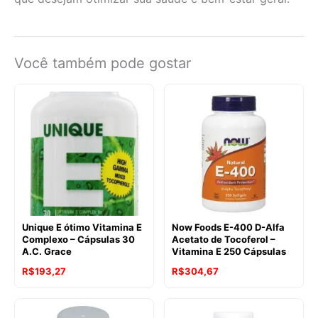
Você também pode gostar
Unique E ótimo Vitamina E
Now Foods E-400 D-Alfa
Complexo – Cápsulas 30
Acetato de Tocoferol –
A.C. Grace
Vitamina E 250 Cápsulas
O
O
R$
193,27
R$
304,67
preço
preço
original
atual