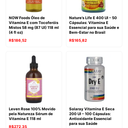
NOW Foods Óleo de
Nature’s Life E 400 UI – 50
Vitamina E com Tocoferóis
Cápsulas: Vitamina E
Mistos 58 mg (87 UI) 118 ml
Essencial para sua Saúde e
(4 fl oz)
Bem-Estar no Brasil
R$
186,52
R$
165,82
Leven Rose 100% Movido
Solaray Vitamina E Seca
pela Natureza Sérum de
200 UI – 100 Cápsulas:
Vitamina E 118 ml
Antioxidante Essencial
para sua Saúde
R$
272,35