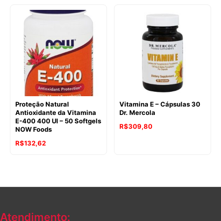
Proteção Natural
Vitamina E – Cápsulas 30
Antioxidante da Vitamina
Dr. Mercola
E-400 400 UI – 50 Softgels
R$
309,80
NOW Foods
O
O
R$
132,62
preço
preço
original
atual
era:
é:
R$184,70.
R$132,62.
Atendimento: