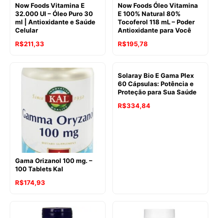
Now Foods Vitamina E
Now Foods Óleo Vitamina
32.000 UI – Óleo Puro 30
E 100% Natural 80%
ml | Antioxidante e Saúde
Tocoferol 118 mL – Poder
Celular
Antioxidante para Você
R$
211,33
R$
195,78
Solaray Bio E Gama Plex
60 Cápsulas: Potência e
Proteção para Sua Saúde
R$
334,84
Gama Orizanol 100 mg. –
100 Tablets Kal
R$
174,93