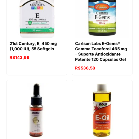
21st Century, E, 450 mg
Carlson Labs E-Gems®
(1,000 IU), 55 Softgels
Gamma Tocoferol 465 mg
– Suporte Antioxidante
R$
143,99
Potente 120 Cápsulas Gel
R$
536,58