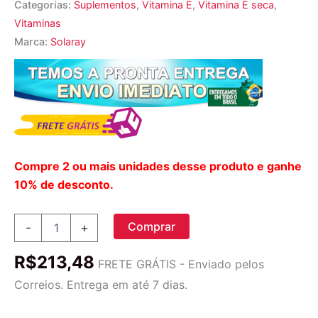
Categorias:
Suplementos
,
Vitamina E
,
Vitamina E seca
,
Vitaminas
Marca:
Solaray
Compre 2 ou mais unidades desse produto e ganhe
10% de desconto.
Solaray
Comprar
-
+
Dry
E
R$
213,48
mais
FRETE GRÁTIS - Enviado pelos
Selênio
Correios. Entrega em até 7 dias.
e
Lecitina