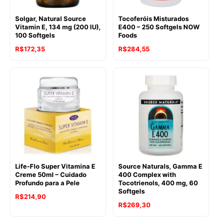
Solgar, Natural Source
Tocoferóis Misturados
Vitamin E, 134 mg (200 IU),
E400 – 250 Softgels NOW
100 Softgels
Foods
R$
172,35
R$
284,55
Life-Flo Super Vitamina E
Source Naturals, Gamma E
Creme 50ml – Cuidado
400 Complex with
Profundo para a Pele
Tocotrienols, 400 mg, 60
Softgels
R$
214,90
R$
269,30