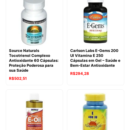
era:
é:
R$203,50.
R$193,27.
Source Naturals
Carlson Labs E-Gems 200
Tocotrienol Complexo
UI Vitamina E 250
Antioxidante 60 Cápsulas:
Cápsulas em Gel – Saúde e
Proteção Poderosa para
Bem-Estar Antioxidante
sua Saúde
R$
294,28
R$
502,51