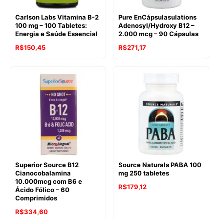
Carlson Labs Vitamina B-2
Pure EnCápsulasulations
100 mg – 100 Tabletes:
Adenosyl/Hydroxy B12 –
Energia e Saúde Essencial
2.000 mcg – 90 Cápsulas
R$
150,45
R$
271,17
Superior Source B12
Source Naturals PABA 100
Cianocobalamina
mg 250 tabletes
10.000mcg com B6 e
R$
179,12
Ácido Fólico – 60
Comprimidos
R$
334,60