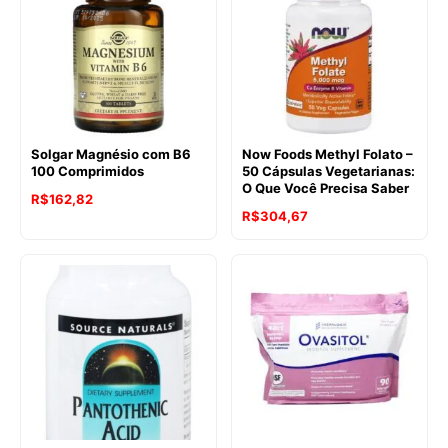
Solgar Magnésio com B6
Now Foods Methyl Folato –
100 Comprimidos
50 Cápsulas Vegetarianas:
O Que Você Precisa Saber
R$
162,82
R$
304,67