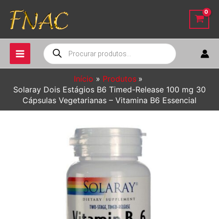
Ir
para
o
conteúdo
Pesquisar
produtos
Início
Produtos
Solaray Dois Estágios B6 Timed-Release 100 mg 30
Cápsulas Vegetarianas – Vitamina B6 Essencial