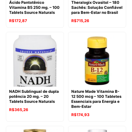
Ácido Pantotênico
Theralogix Ovasitol – 180
Vitamina B5 250 mg. – 100
Sachês: Solução Confiável
Tablets Source Naturals
para Bem-Estar no Brasil
R$
172,87
R$
715,26
NADH Sublingual de dupla
Nature Made Vitamina B-
potência 20 mg. – 20
12 500 mcg – 100 Tabletes
Tablets Source Naturals
Essenciais para Energia e
Bem-Estar
R$
365,26
R$
174,93