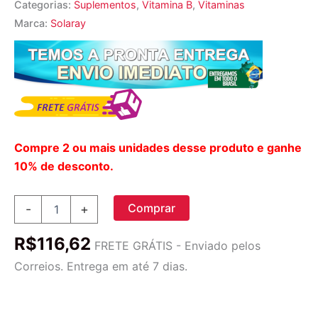
Categorias:
Suplementos
,
Vitamina B
,
Vitaminas
Marca:
Solaray
Compre 2 ou mais unidades desse produto e ganhe
10% de desconto.
Solaray
Comprar
-
+
Dois
Estágios
R$
116,62
B6
FRETE GRÁTIS - Enviado pelos
Timed-
Correios. Entrega em até 7 dias.
Release
100
mg
30