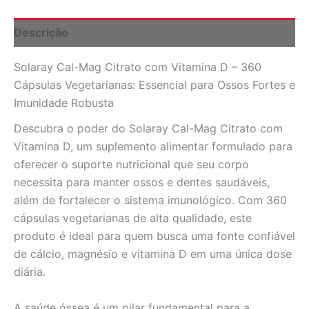
360
Cápsulas
Descrição
Vegetarianas:
Fortaleça
Solaray Cal-Mag Citrato com Vitamina D – 360
Seus
Ossos
Cápsulas Vegetarianas: Essencial para Ossos Fortes e
e
Imunidade Robusta
Imunidade
quantidade
Descubra o poder do Solaray Cal-Mag Citrato com
Vitamina D, um suplemento alimentar formulado para
oferecer o suporte nutricional que seu corpo
necessita para manter ossos e dentes saudáveis,
além de fortalecer o sistema imunológico. Com 360
cápsulas vegetarianas de alta qualidade, este
produto é ideal para quem busca uma fonte confiável
de cálcio, magnésio e vitamina D em uma única dose
diária.
A saúde óssea é um pilar fundamental para a