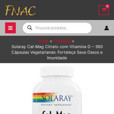
Ir
para
o
conteúdo
Pesquisar
produtos
Início
Produtos
Solaray Cal-Mag Citrato com Vitamina D – 360
Cápsulas Vegetarianas: Fortaleça Seus Ossos e
Imunidade