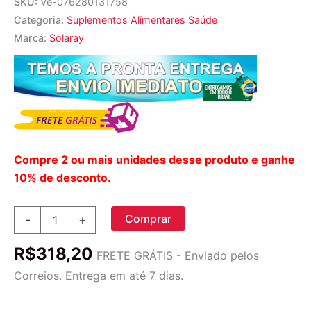
SKU:
Ve-076280131758
Categoria:
Suplementos Alimentares Saúde
Marca:
Solaray
Compre 2 ou mais unidades desse produto e ganhe
10% de desconto.
Solaray
Comprar
-
+
Cal-
Mag
R$
318,20
Citrato
FRETE GRÁTIS - Enviado pelos
com
Correios. Entrega em até 7 dias.
Vitamina
D
-