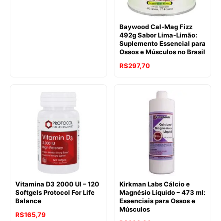
Baywood Cal-Mag Fizz
492g Sabor Lima-Limão:
Suplemento Essencial para
Ossos e Músculos no Brasil
R$
297,70
Vitamina D3 2000 UI – 120
Kirkman Labs Cálcio e
Softgels Protocol For Life
Magnésio Líquido – 473 ml:
Balance
Essenciais para Ossos e
Músculos
R$
165,79