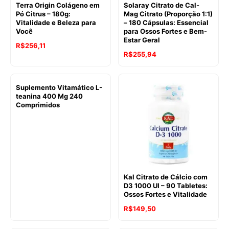
Terra Origin Colágeno em
Solaray Citrato de Cal-
Pó Citrus – 180g:
Mag Citrato (Proporção 1:1)
Vitalidade e Beleza para
– 180 Cápsulas: Essencial
Você
para Ossos Fortes e Bem-
Estar Geral
R$
256,11
R$
255,94
Suplemento Vitamático L-
teanina 400 Mg 240
Comprimidos
Kal Citrato de Cálcio com
D3 1000 UI – 90 Tabletes:
Ossos Fortes e Vitalidade
R$
149,50