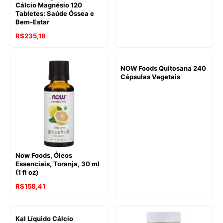
Cálcio Magnésio 120
Tabletes: Saúde Óssea e
Bem-Estar
R$
235,18
NOW Foods Quitosana 240
Cápsulas Vegetais
Now Foods, Óleos
Essenciais, Toranja, 30 ml
(1 fl oz)
R$
158,41
Kal Líquido Cálcio