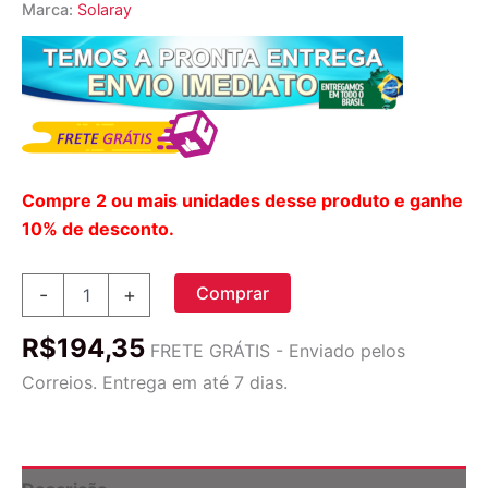
Marca:
Solaray
Compre 2 ou mais unidades desse produto e ganhe
10% de desconto.
Solaray
Comprar
-
+
Cal-
Mag
R$
194,35
Citrato
FRETE GRÁTIS - Enviado pelos
1:1
Correios. Entrega em até 7 dias.
90
Cápsulas
-
Essencial
para