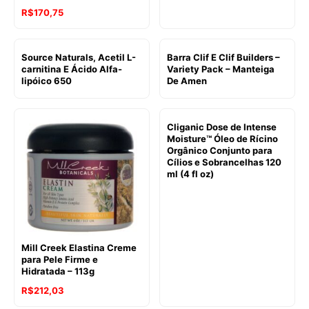
R$
170,75
Source Naturals, Acetil L-
Barra Clif E Clif Builders –
carnitina E Ácido Alfa-
Variety Pack – Manteiga
lipóico 650
De Amen
Cliganic Dose de Intense
Moisture™ Óleo de Rícino
Orgânico Conjunto para
Cílios e Sobrancelhas 120
ml (4 fl oz)
Mill Creek Elastina Creme
para Pele Firme e
Hidratada – 113g
R$
212,03