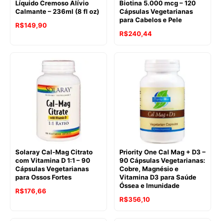
Líquido Cremoso Alívio
Biotina 5.000 mcg – 120
Calmante – 236ml (8 fl oz)
Cápsulas Vegetarianas
para Cabelos e Pele
R$
149,90
R$
240,44
Solaray Cal-Mag Citrato
Priority One Cal Mag + D3 –
com Vitamina D 1:1 – 90
90 Cápsulas Vegetarianas:
Cápsulas Vegetarianas
Cobre, Magnésio e
para Ossos Fortes
Vitamina D3 para Saúde
Óssea e Imunidade
R$
176,66
R$
356,10