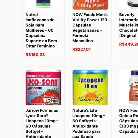
Natrol
NOW Foods Men’s
Beverly
Isoflavonas de
Virility Power 120
Internati
Soja para
Cápsulas
Muscle Pr
Mulheres – 60
Vegetarianas –
Chocolat
Cápsulas:
Fórmula
(Original
Suporte ao Bem-
Masculina
R$
449,2
Estar Feminino
O
O
R$
227,01
R$
160,23
preço
preço
original
atual
era:
é:
R$330,65.
R$227,01.
Jarrow Formulas
Nature’s Life
NOW Foo
Lyco-Sorb®
Licopeno 10mg –
Geleia Re
Licopeno 10mg –
60 Softgels:
Cápsulas
60 Cápsulas
Antioxidante
(303 mg 
Softgel –
Poderoso para
Cápsula S
Antioxidante
sua Saúde