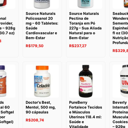
Source Naturals
Source Naturals
Seabuc
onal
Policosanol 20
Pectina de
Wonders
ovider,
mg – 60 Tabletes:
Toranja em Pó
Semente
e – 928g
Saúde
227g – Sua Aliada
Espinhei
 30.7 oz)
Cardiovascular e
Natural para o
fl oz (30
Bem-Estar
Bem-Estar
Nutriçã
8
Profund
R$
179,50
R$
237,27
R$
329,
ds
Doctor's Best,
PureBerry
Beverly
al 60
Mentol, 500 mg,
Fortalece Tecidos
Internat
 Softgel
90 cápsulas
e Músculos
Proteína
por
Uterinos 118.4 ml:
Muscula
R$
208,74
oftgel)
Saúde e
Cookies
Vitalidade
– 929g