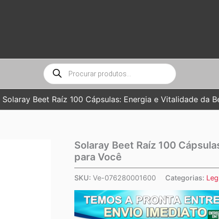
Pesquisar
produtos
Solaray Beet Raíz 100 Cápsulas: Energia e Vitalidade da 
Solaray Beet Raíz 100 Cápsulas
para Você
SKU:
Ve-076280001600
Categorias:
Le