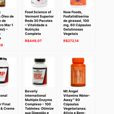
k
Food Science of
Now Foods,
 Óleo de
Vermont Superior
Fosfatidilserina
 de
Reds 30 Pacotes
de girassol, 100
ro Mar 1
– Vitalidade e
mg, 60 Cápsulas
ml) –
Nutrição
Gelatinosas
o
Completa
Vegetais
a
R$
449,07
R$
272,14
89
Beverly
Mt Angel
ional
International
Vitamins Water-
Multiple Enzyme
Away™ 90
r Final
Complexo – 100
Cápsulas
 & Creme
Tabletes: Otimize
Vegetarianas:
sua Digestão e
Alívio e Bem-