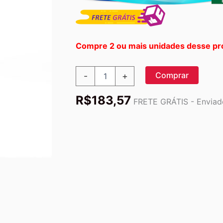
Compre 2 ou mais unidades desse pr
Solaray
Comprar
-
+
Beet
Raíz
R$
183,57
100
FRETE GRÁTIS - Enviado
Cápsulas:
Energia
e
Vitalidade
da
Beterraba
para
Você
quantidade