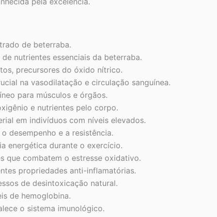
nhecida pela excelência.
trado de beterraba.
e nutrientes essenciais da beterraba.
tos, precursores do óxido nítrico.
cial na vasodilatação e circulação sanguínea.
uíneo para músculos e órgãos.
xigênio e nutrientes pelo corpo.
erial em indivíduos com níveis elevados.
 o desempenho e a resistência.
ia energética durante o exercício.
es que combatem o estresse oxidativo.
tes propriedades anti-inflamatórias.
ssos de desintoxicação natural.
eis de hemoglobina.
alece o sistema imunológico.