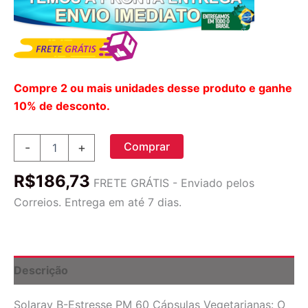
Compre 2 ou mais unidades desse produto e ganhe
10% de desconto.
Solaray
Comprar
-
+
B-
Estresse
R$
186,73
PM
FRETE GRÁTIS - Enviado pelos
60
Correios. Entrega em até 7 dias.
Cápsulas
Vegetarianas:
Sua
Noite
de
Descrição
Descanso
Profundo
Solaray B-Estresse PM 60 Cápsulas Vegetarianas: O
e