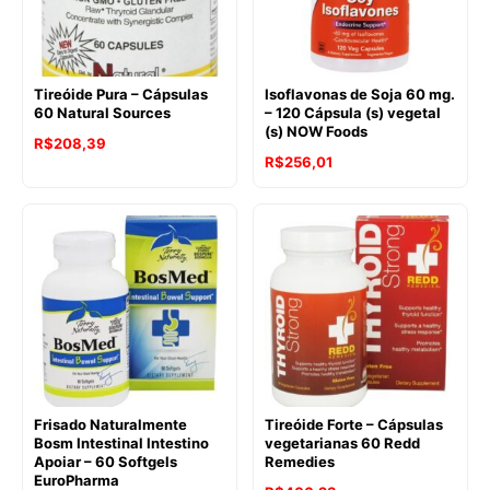
Tireóide Pura – Cápsulas
Isoflavonas de Soja 60 mg.
60 Natural Sources
– 120 Cápsula (s) vegetal
(s) NOW Foods
O
O
R$
208,39
R$
256,01
preço
preço
original
atual
era:
é:
R$272,12.
R$208,39.
Frisado Naturalmente
Tireóide Forte – Cápsulas
Bosm Intestinal Intestino
vegetarianas 60 Redd
Apoiar – 60 Softgels
Remedies
EuroPharma