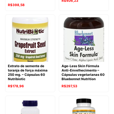
R$
406,23
R$
398,58
Extrato de semente de
Age-Less Skin Fórmula
toranja de força máxima
Anti-Envelhecimento –
250 mg. – Cápsulas 60
Cápsulas vegetarianas 60
Nutribiotic
Bluebonnet Nutrition
O
O
R$
178,96
R$
297,53
preço
preço
original
atual
era:
é:
R$211,99.
R$178,96.