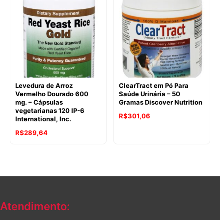
R$793,13.
R$357,03.
Levedura de Arroz
ClearTract em Pó Para
Vermelho Dourado 600
Saúde Urinária – 50
mg. – Cápsulas
Gramas Discover Nutrition
vegetarianas 120 IP-6
R$
301,06
International, Inc.
O
O
R$
289,64
preço
preço
original
atual
era:
é:
R$345,92.
R$289,64.
Atendimento: