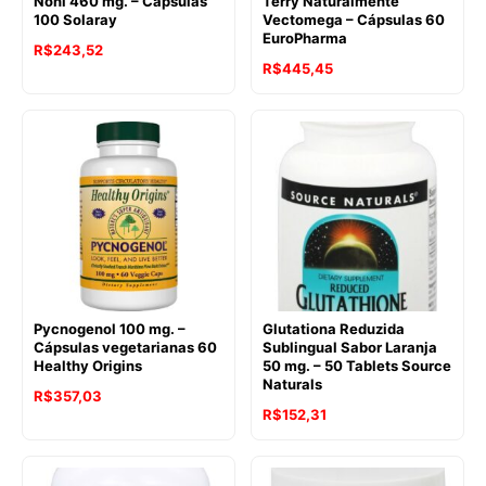
Noni 460 mg. – Cápsulas
Terry Naturalmente
100 Solaray
Vectomega – Cápsulas 60
EuroPharma
R$
243,52
R$
445,45
Pycnogenol 100 mg. –
Glutationa Reduzida
Cápsulas vegetarianas 60
Sublingual Sabor Laranja
Healthy Origins
50 mg. – 50 Tablets Source
Naturals
O
O
R$
357,03
R$
152,31
preço
preço
original
atual
era:
é: