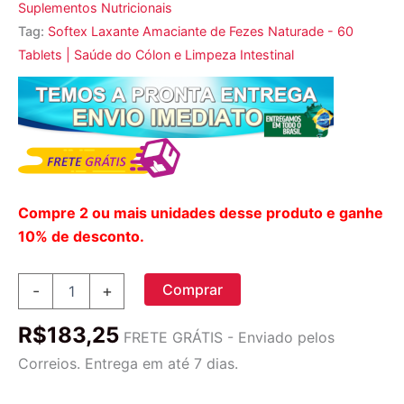
Suplementos Nutricionais
Tag:
Softex Laxante Amaciante de Fezes Naturade - 60
Tablets | Saúde do Cólon e Limpeza Intestinal
Compre 2 ou mais unidades desse produto e ganhe
10% de desconto.
Softex
Comprar
-
+
Laxante
Amaciante
R$
183,25
de
FRETE GRÁTIS - Enviado pelos
Fezes
Correios. Entrega em até 7 dias.
-
60