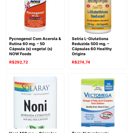
Pycnogenol Com Acerola &
Setria L-Glutationa
Rutina 60 mg. – 50
Reduzida 500 mg. –
Cápsula (s) vegetal (s)
Cápsulas 60 Healthy
NOW Foods
Origins
O
O
R$
292,72
R$
274,74
preço
preço
original
atual
era:
é:
R$505,82.
R$274,74.