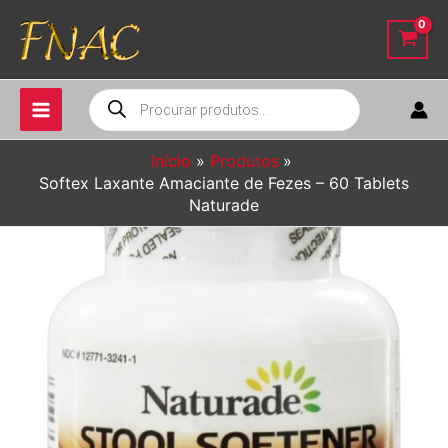
Ir
para
o
conteúdo
Pesquisar
produtos
Início
Produtos
Softex Laxante Amaciante de Fezes – 60 Tablets
Naturade