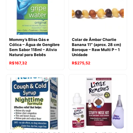
Mommy’s Bliss Gás e
Colar de Âmbar Charlie
Cólica – Água de Gengibre
Banana 11″ (aprox. 28 cm)
Sem Sabor 118ml – Alívio
Boroque – Raw Multi P – 1
Natural para Bebês
Unidade
O
O
R$
167,32
R$
275,52
preço
preço
original
atual
era:
é:
R$177,03.
R$167,32.