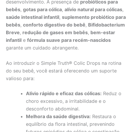
desenvolvimento. A presença de
probióticos para
bebês
,
gotas para cólica
,
alívio natural para cólicas
,
saúde intestinal infantil
,
suplemento probiótico para
bebês
,
conforto digestivo do bebê
,
Bifidobacterium
Breve
,
redução de gases em bebês
,
bem-estar
infantil
e
fórmula suave para recém-nascidos
garante um cuidado abrangente.
Ao introduzir o Simple Truth® Colic Drops na rotina
do seu bebê, você estará oferecendo um suporte
valioso para:
Alívio rápido e eficaz das cólicas:
Reduz o
choro excessivo, a irritabilidade e o
desconforto abdominal.
Melhora da saúde digestiva:
Restaura o
equilíbrio da flora intestinal, prevenindo
futuros episódios de cólica e constipação.