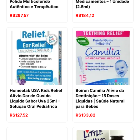
Polido Multicolorido
Medicamentos – 1 Unidade
Autêntico e Terapêutico
(2.5ml)
R$
297,57
R$
184,12
Homeolab USA Kids Relief
Boiron Camilia Alívio da
Alívio Dor de Ouvido
Dentinição – 15 Doses
Líquido Sabor Uva 25ml –
Líquidas | Saúde Natural
Solução Oral Pediátrica
para Bebês
O
O
R$
127,52
R$
133,82
preço
preço
original
atual
era:
é: