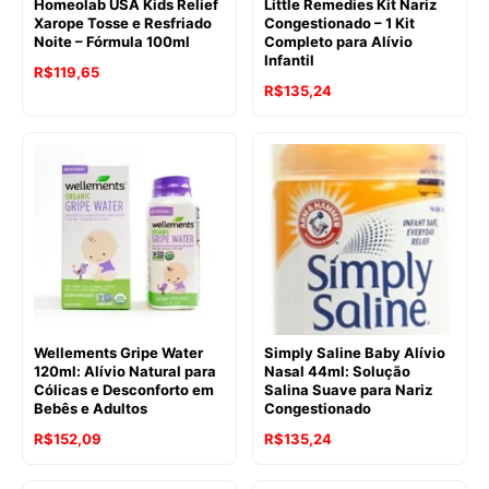
Homeolab USA Kids Relief
Little Remedies Kit Nariz
Xarope Tosse e Resfriado
Congestionado – 1 Kit
Noite – Fórmula 100ml
Completo para Alívio
Infantil
O
O
R$
119,65
R$
135,24
preço
preço
original
atual
era:
é:
R$152,09.
R$119,65.
Wellements Gripe Water
Simply Saline Baby Alívio
120ml: Alívio Natural para
Nasal 44ml: Solução
Cólicas e Desconforto em
Salina Suave para Nariz
Bebês e Adultos
Congestionado
O
O
R$
152,09
R$
135,24
preço
preço