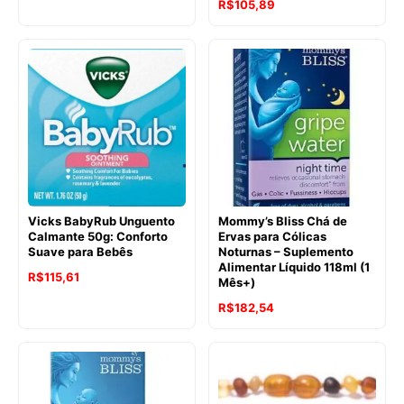
O
O
R$
105,89
preço
preço
original
atual
era:
é:
R$135,24.
R$105,89.
Vicks BabyRub Unguento
Mommy’s Bliss Chá de
Calmante 50g: Conforto
Ervas para Cólicas
Suave para Bebês
Noturnas – Suplemento
Alimentar Líquido 118ml (1
R$
115,61
Mês+)
O
O
R$
182,54
preço
preço
original
atual
era:
é:
R$191,21.
R$182,54.