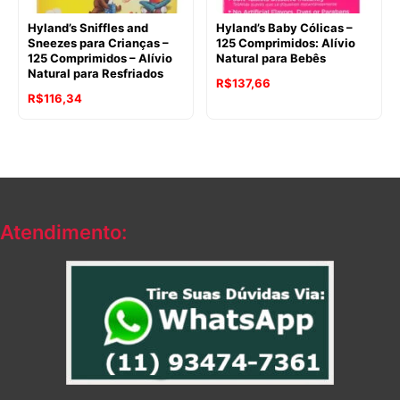
Hyland’s Sniffles and
Hyland’s Baby Cólicas –
Sneezes para Crianças –
125 Comprimidos: Alívio
125 Comprimidos – Alívio
Natural para Bebês
Natural para Resfriados
O
O
R$
137,66
O
O
R$
116,34
preço
preço
preço
preço
original
atual
original
atual
era:
é:
era:
é:
R$188,79.
R$137,66.
R$139,02.
R$116,34.
Atendimento: