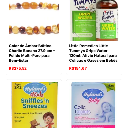
R$152,09.
R$127,52.
Colar de Âmbar Báltico
Little Remedies Little
Charlie Banana 27.9 cm –
Tummys Gripe Water
Polido Multi-Puro para
120ml: Alívio Natural para
Bem-Estar
Cólicas e Gases em Bebês
O
O
R$
275,52
R$
154,67
preço
preço
original
atual
era:
é:
R$167,32.
R$154,67.