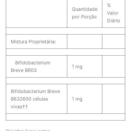
%
Quantidade
Valor
por Porção
Diário
Mistura Proprietária:
Bifidobacterium
1 mg
Breve BR03
Bifidobacterium Breve
B632600 células
1 mg
vivas††