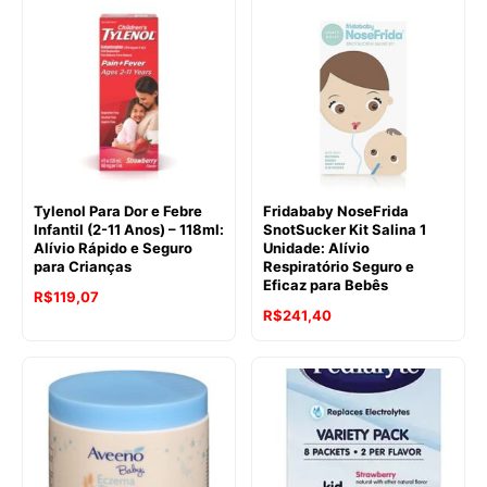
original
atual
era:
é:
R$189,79.
R$152,09.
Tylenol Para Dor e Febre
Fridababy NoseFrida
Infantil (2-11 Anos) – 118ml:
SnotSucker Kit Salina 1
Alívio Rápido e Seguro
Unidade: Alívio
para Crianças
Respiratório Seguro e
Eficaz para Bebês
R$
119,07
R$
241,40