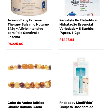
Aveeno Baby Eczema
Pedialyte Pó Eletrolítico
Therapy Balsamo Noturno
Hidratação Essencial
312g – Alívio Intensivo
Variedade – 8 Sachês
para Pele Sensível e
(Aprox. 112g)
Eczema
O
O
R$
147,68
R$
225,80
preço
preço
original
atual
era:
é:
R$188,90.
R$147,68.
Colar de Âmbar Báltico
Fridababy MediFrida™
Charlie Banana 33cm
Chupeta Dosadora de