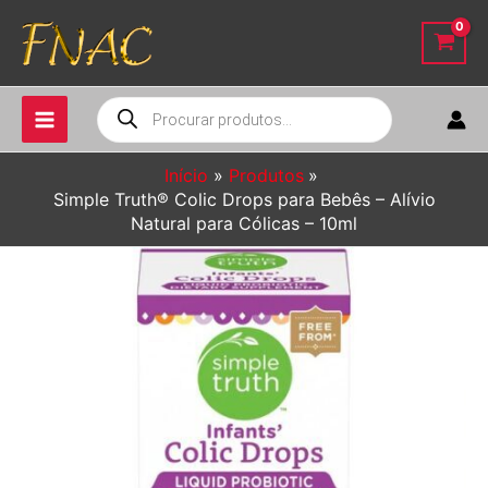
Ir
para
o
conteúdo
Pesquisar
produtos
Início
Produtos
Simple Truth® Colic Drops para Bebês – Alívio
Natural para Cólicas – 10ml