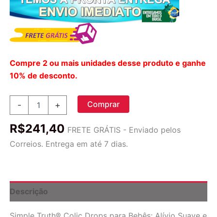
Compre 2 ou mais unidades desse produto e ganhe
10% de desconto.
Simple
Comprar
-
+
Truth®
Colic
R$
241,40
Drops
FRETE GRÁTIS - Enviado pelos
para
Correios. Entrega em até 7 dias.
Bebês
-
Alívio
Natural
para
Descrição
Cólicas
-
Simple Truth® Colic Drops para Bebês: Alívio Suave e
10ml