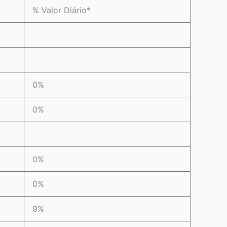
% Valor Diário*
0%
0%
0%
0%
9%