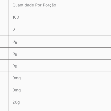
Quantidade Por Porção
100
0
0g
0g
0g
0mg
0mg
26g