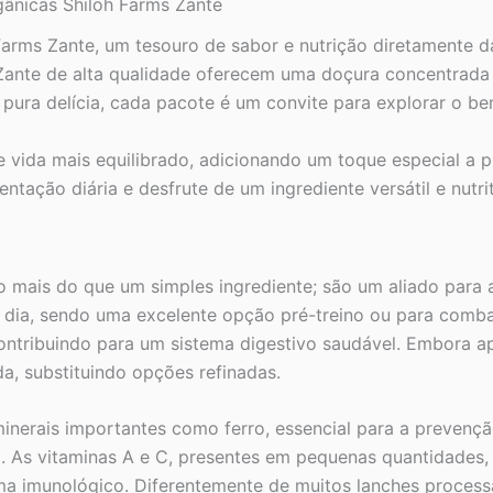
ânicas Shiloh Farms Zante
quantidade
rms Zante, um tesouro de sabor e nutrição diretamente da
Zante de alta qualidade oferecem uma doçura concentrada 
pura delícia, cada pacote é um convite para explorar o be
e vida mais equilibrado, adicionando um toque especial a 
tação diária e desfrute de um ingrediente versátil e nutrit
 mais do que um simples ingrediente; são um aliado para 
 dia, sendo uma excelente opção pré-treino ou para combat
contribuindo para um sistema digestivo saudável. Embora 
a, substituindo opções refinadas.
i minerais importantes como ferro, essencial para a preven
a. As vitaminas A e C, presentes em pequenas quantidades,
tema imunológico. Diferentemente de muitos lanches process