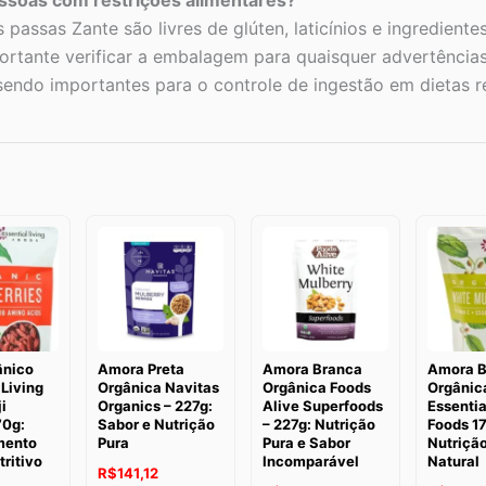
 passas Zante são livres de glúten, laticínios e ingredien
portante verificar a embalagem para quaisquer advertência
sendo importantes para o controle de ingestão em dietas re
ânico
Amora Preta
Amora Branca
Amora B
 Living
Orgânica Navitas
Orgânica Foods
Orgânic
i
Organics – 227g:
Alive Superfoods
Essentia
70g:
Sabor e Nutrição
– 227g: Nutrição
Foods 1
mento
Pura
Pura e Sabor
Nutrição
tritivo
Incomparável
Natural
O
O
R$
141,12