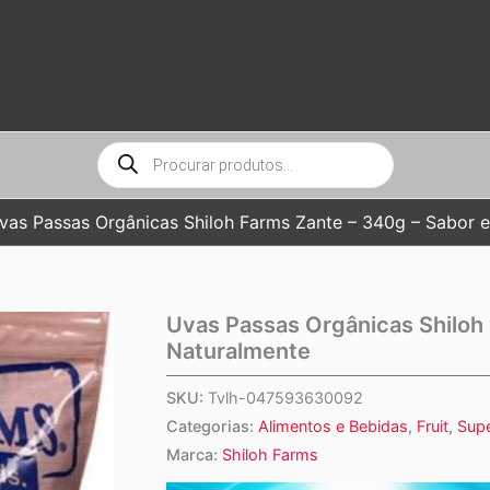
Pesquisar
produtos
vas Passas Orgânicas Shiloh Farms Zante – 340g – Sabor 
Uvas Passas Orgânicas Shiloh
Naturalmente
SKU:
Tvlh-047593630092
Categorias:
Alimentos e Bebidas
,
Fruit
,
Supe
Marca:
Shiloh Farms