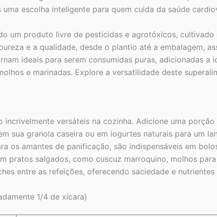
as uma escolha inteligente para quem cuida da saúde cardio
o um produto livre de pesticidas e agrotóxicos, cultivado
ureza e a qualidade, desde o plantio até a embalagem, a
rnam ideais para serem consumidas puras, adicionadas a iog
hos e marinadas. Explore a versatilidade deste superalime
o incrivelmente versáteis na cozinha. Adicione uma porçã
 em sua granola caseira ou em iogurtes naturais para um la
ra os amantes de panificação, são indispensáveis em bolos
em pratos salgados, como cuscuz marroquino, molhos para
ches entre as refeições, oferecendo saciedade e nutrientes 
adamente 1/4 de xícara)