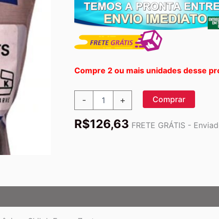
Compre 2 ou mais unidades desse pr
Uvas
Comprar
-
+
Passas
Orgânicas
R$
126,63
Shiloh
FRETE GRÁTIS - Enviado
Farms
Zante
-
340g
-
Sabor
e
Saúde
Naturalmente