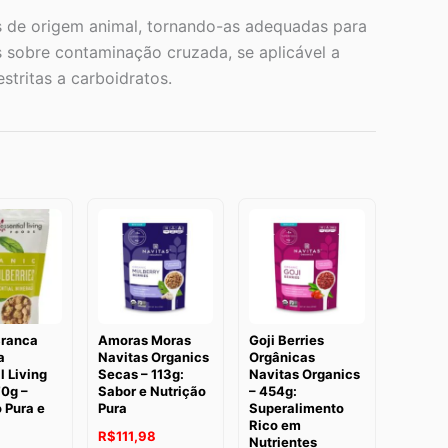
tes de origem animal, tornando-as adequadas para
s sobre contaminação cruzada, se aplicável a
stritas a carboidratos.
ranca
Amoras Moras
Goji Berries
a
Navitas Organics
Orgânicas
l Living
Secas – 113g:
Navitas Organics
70g –
Sabor e Nutrição
– 454g:
 Pura e
Pura
Superalimento
Rico em
O
O
R$
111,98
Nutrientes