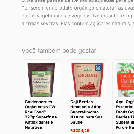
Por serem um produto orgânico e natural, as uvas
dietas vegetarianas e veganas. No entanto, é im
alergias severas. Elas contêm açúcares naturais, 
Você também pode gostar
Goldenberries
Goji Berries
Açaí Org
Orgânicos NOW
Himalania 340g:
Essential
Real Food™ –
Superalimento
Foods Goj
227g: Superfruta
Natural para Sua
Berries 1
Antioxidante e
Saúde
Superali
Nutritiva
Puro e Nu
O
O
R$
254,26