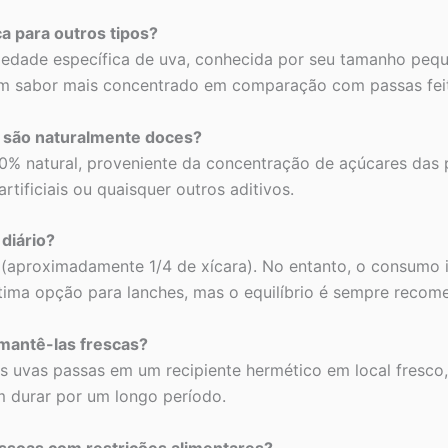
ça para outros tipos?
riedade específica de uva, conhecida por seu tamanho peq
m sabor mais concentrado em comparação com passas feit
e são naturalmente doces?
00% natural, proveniente da concentração de açúcares das
tificiais ou quaisquer outros aditivos.
diário?
g (aproximadamente 1/4 de xícara). No entanto, o consumo
 ótima opção para lanches, mas o equilíbrio é sempre reco
mantê-las frescas?
s uvas passas em um recipiente hermético em local fresco, 
 durar por um longo período.
ssoas com restrições alimentares?