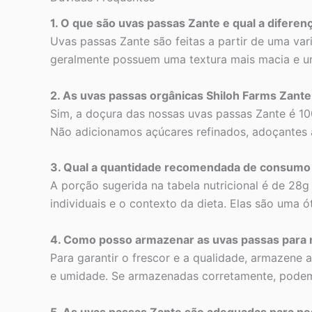
1. O que são uvas passas Zante e qual a diferen
Uvas passas Zante são feitas a partir de uma va
geralmente possuem uma textura mais macia e u
2. As uvas passas orgânicas Shiloh Farms Zant
Sim, a doçura das nossas uvas passas Zante é 1
Não adicionamos açúcares refinados, adoçantes ar
3. Qual a quantidade recomendada de consumo 
A porção sugerida na tabela nutricional é de 28
individuais e o contexto da dieta. Elas são uma
4. Como posso armazenar as uvas passas para 
Para garantir o frescor e a qualidade, armazene a
e umidade. Se armazenadas corretamente, podem
5. As uvas passas Zante são adequadas para pe