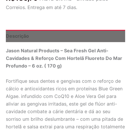
&
Correios. Entrega em até 7 dias.
Gel
De
Fortalecimento
Com
Hortelã
Descrição
Fluoreto
Do
Jason Natural Products – Sea Fresh Gel Anti-
Mar
Profundo
Cavidades & Reforço Com Hortelã Fluoreto Do Mar
-
Profundo – 6 oz. ( 170 g)
6
oz.
JASON
Fortifique seus dentes e gengivas com o reforço de
Natural
cálcio e antioxidantes ricos em proteínas Blue Green
Products
Algae. infundido com CoQ10 e Aloe Vera Gel para
quantidade
aliviar as gengivas irritadas, este gel de flúor anti-
cavidade combate a cárie dentária e dá ao seu
sorriso um brilho deslumbrante – com uma pitada de
hortelã e salsa extrai para uma respiração totalmente