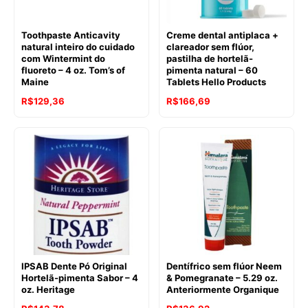
Toothpaste Anticavity
Creme dental antiplaca +
natural inteiro do cuidado
clareador sem flúor,
com Wintermint do
pastilha de hortelã-
fluoreto – 4 oz. Tom’s of
pimenta natural – 60
Maine
Tablets Hello Products
O
O
R$
129,36
R$
166,69
preço
preço
original
atual
era:
é:
R$152,43.
R$129,36.
IPSAB Dente Pó Original
Dentífrico sem flúor Neem
Hortelã-pimenta Sabor – 4
& Pomegranate – 5.29 oz.
oz. Heritage
Anteriormente Organique