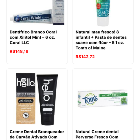
Dentífrico Branco Coral
Natural mau fresco! 8
com Xilitol Mint – 6 oz.
infantil + Pasta de dentes
Coral LLC
suave com flúor – 5.1 oz.
Tom’s of Maine
R$
148,16
R$
142,72
Creme Dental Branqueador
Natural Creme dental
de Carvão Ativado Com
Perverso Fresco Com