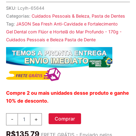
SKU:
Lcylh-65644
Categorias:
Cuidados Pessoais & Beleza
,
Pasta de Dentes
Tag:
JASON Sea Fresh Anti-Cavidade e Fortalecimento
Gel Dental com Flúor e Hortelã do Mar Profundo - 170g -
Cuidados Pessoais e Beleza Pasta de Dente
Compre 2 ou mais unidades desse produto e ganhe
10% de desconto.
Sea
Comprar
-
+
Fresh
Anti-
R$
135,79
Cavidade
FRETE GRÁTIS - Enviado pelos