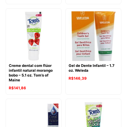
preço
preço
original
atual
era:
é:
R$136,71.
R$126,70.
Creme dental com flúor
Gel de Dente Infantil – 1.7
infantil natural morango
oz. Weleda
bobo – 5.1 oz. Tom’s of
R$
146,39
Maine
O
O
R$
141,86
preço
preço
original
atual
era:
é:
R$149,17.
R$141,86.