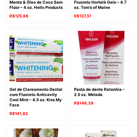
Menta & Óleo de Coco Sem
Fluoreto Hortelã Gelo – 4.7
Flúor – 4 oz. Hello Products
oz. Tom’s of Maine
O
O
O
O
R$
125,86
R$
127,51
preço
preço
preço
preço
original
atual
original
atual
era:
é:
era:
é:
R$154,32.
R$125,86.
R$153,86.
R$127,51.
Gel de Clareamento Dental
Pasta de dente Ratanhia –
com Fluoreto Anticavity
2.5 oz. Weleda
Cool Mint – 4.5 oz. Kiss My
R$
146,39
Face
R$
141,82