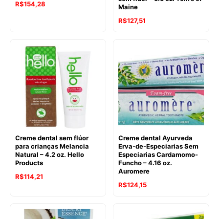
R$
154,28
Maine
O
O
R$
127,51
preço
preço
original
atual
era:
é:
R$154,49.
R$127,51.
Creme dental sem flúor
Creme dental Ayurveda
para crianças Melancia
Erva-de-Especiarias Sem
Natural – 4.2 oz. Hello
Especiarias Cardamomo-
Products
Funcho – 4.16 oz.
Auromere
O
O
R$
114,21
O
O
R$
124,15
preço
preço
preço
preço
original
atual
original
atual
era:
é: