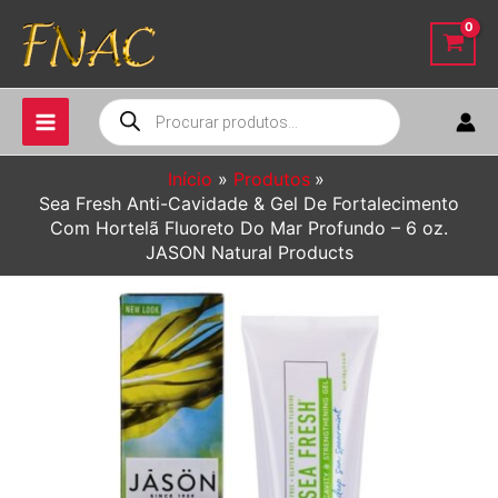
Ir
para
o
conteúdo
Pesquisar
produtos
Início
Produtos
Sea Fresh Anti-Cavidade & Gel De Fortalecimento
Com Hortelã Fluoreto Do Mar Profundo – 6 oz.
JASON Natural Products