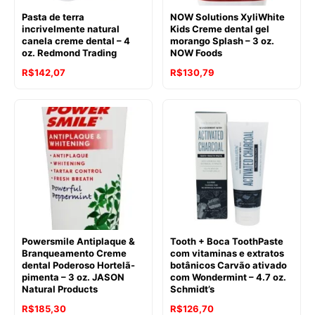
Pasta de terra
NOW Solutions XyliWhite
incrivelmente natural
Kids Creme dental gel
canela creme dental – 4
morango Splash – 3 oz.
oz. Redmond Trading
NOW Foods
O
O
O
O
R$
142,07
R$
130,79
preço
preço
preço
preço
original
atual
original
atual
era:
é:
era:
é:
R$147,20.
R$142,07.
R$136,13.
R$130,79.
Powersmile Antiplaque &
Tooth + Boca ToothPaste
Branqueamento Creme
com vitaminas e extratos
dental Poderoso Hortelã-
botânicos Carvão ativado
pimenta – 3 oz. JASON
com Wondermint – 4.7 oz.
Natural Products
Schmidt’s
O
O
R$
185,30
R$
126,70