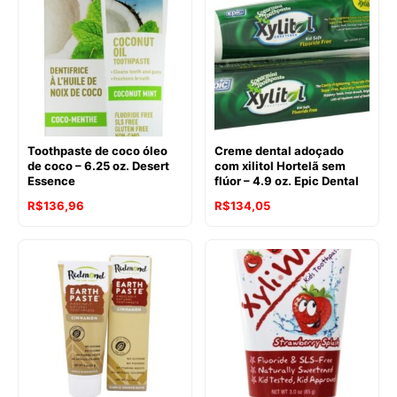
era:
é:
R$137,86.
R$114,21.
R$146,02.
R$124,15.
Toothpaste de coco óleo
Creme dental adoçado
de coco – 6.25 oz. Desert
com xilitol Hortelã sem
Essence
flúor – 4.9 oz. Epic Dental
R$
136,96
R$
134,05