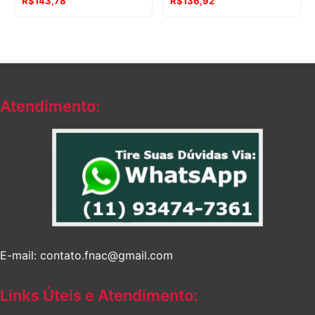
R$
143,78
R$
136,92
Atendimento:
E-mail: contato.fnac@gmail.com
Links Úteis e Atendimento: