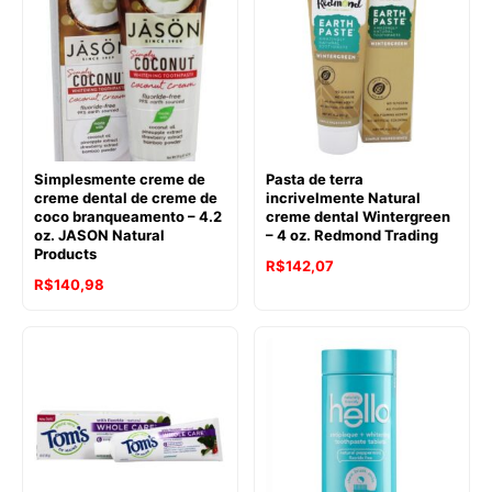
Simplesmente creme de
Pasta de terra
creme dental de creme de
incrivelmente Natural
coco branqueamento – 4.2
creme dental Wintergreen
oz. JASON Natural
– 4 oz. Redmond Trading
Products
O
O
R$
142,07
R$
140,98
preço
preço
original
atual
era:
é:
R$147,20.
R$142,07.