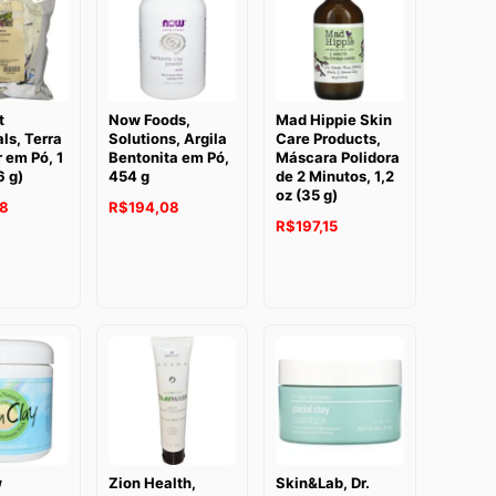
t
Now Foods,
Mad Hippie Skin
ls, Terra
Solutions, Argila
Care Products,
r em Pó, 1
Bentonita em Pó,
Máscara Polidora
6 g)
454 g
de 2 Minutos, 1,2
oz (35 g)
28
R$
194,08
R$
197,15
w
Zion Health,
Skin&Lab, Dr.