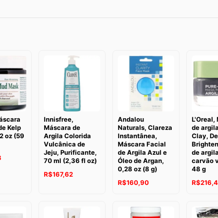
Máscara
Innisfree,
Andalou
L'Oreal,
de Kelp
Máscara de
Naturals, Clareza
de argil
2 oz (59
Argila Colorida
Instantânea,
Clay, De
Vulcânica de
Máscara Facial
Brighten
Jeju, Purificante,
de Argila Azul e
de argil
3
70 ml (2,36 fl oz)
Óleo de Argan,
carvão v
0,28 oz (8 g)
48 g
R$
167,62
R$
160,90
R$
216,