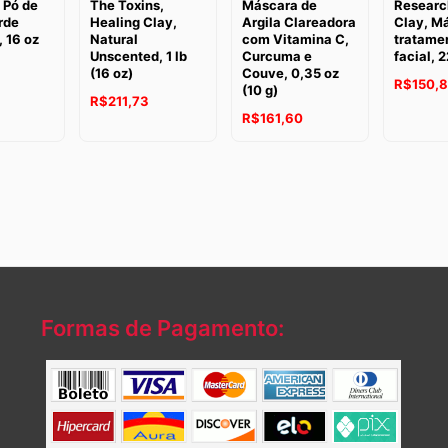
 Pó de
The Toxins,
Máscara de
Researc
rde
Healing Clay,
Argila Clareadora
Clay, M
 16 oz
Natural
com Vitamina C,
tratame
Unscented, 1 lb
Curcuma e
facial, 
(16 oz)
Couve, 0,35 oz
R$
150,
(10 g)
R$
211,73
R$
161,60
Formas de Pagamento: