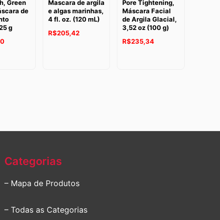
h, Green
Mascara de argila
Pore Tightening,
áscara de
e algas marinhas,
Máscara Facial
nto
4 fl. oz. (120 mL)
de Argila Glacial,
225 g
3,52 oz (100 g)
R$
205,42
80
R$
235,34
Categorias
– Mapa de Produtos
– Todas as Categorias