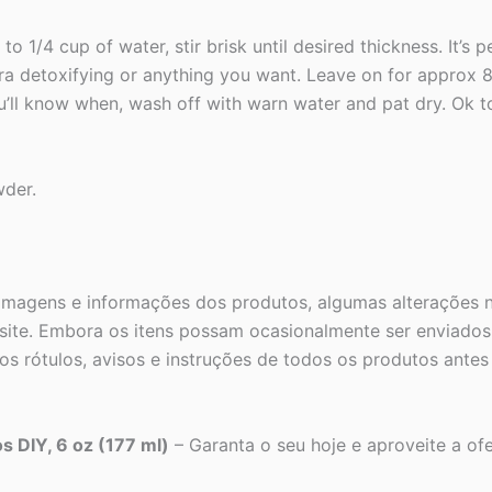
/4 cup of water, stir brisk until desired thickness. It’s per
ra detoxifying or anything you want. Leave on for approx 8 t
ou’ll know when, wash off with warn water and pat dry. Ok t
wder.
 imagens e informações dos produtos, algumas alterações n
ite. Embora os itens possam ocasionalmente ser enviados 
s rótulos, avisos e instruções de todos os produtos ante
s DIY, 6 oz (177 ml)
– Garanta o seu hoje e aproveite a ofe