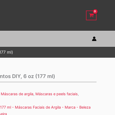
177 ml)
tos DIY, 6 oz (177 ml)
,
Máscaras de argila
,
Máscaras e peels faciais
,
177 ml - Máscaras Faciais de Argila - Marca - Beleza
eira