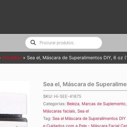
Pesquisar
produtos
Produtos
Sea el, Máscara de Superalimentos DIY, 6 oz (
Sea el, Máscara de Superalimen
SKU:
Hi-SEE-41875
Categorias:
Beleza
,
Marcas de Suplemento
Máscaras faciais
,
Sea el
Tag:
Sea el Máscara de Superalimentos DIY 
e Cuidados com a Pele - Máscara Facial Cas