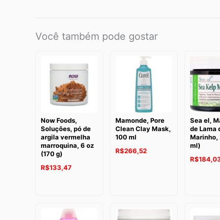
Você também pode gostar
Now Foods,
Mamonde, Pore
Sea el, 
Soluções, pó de
Clean Clay Mask,
de Lama 
argila vermelha
100 ml
Marinho, 
marroquina, 6 oz
ml)
R$
266,52
(170 g)
R$
184,0
R$
133,47