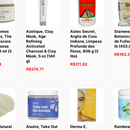
James
Azelique, Clay
Aztec Secret,
Starwes
s, The
Mask, Age
Argila de Cura
Botanica
scara
Refining
Indiana, Limpeza
de Fulle
oesa
Activated
Profunda dos
lb (453,
9 ml (2
Charcoal & Clay
Poros, 908 g (2
R$
162,
Mask, 5 oz (140
lbs)
g)
4
R$
211,92
R$
274,71
Natural
Asutra, Take Out
Derma E,
Rainbo