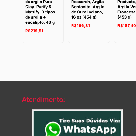
de argila Pure-
Research, Argila
Products,
Clay, Purify &
Bentonita, Argila
Argila Ve
Mattify, 3 tipos
de Cura Indiana,
Francesa,
de argila +
16 oz (454 g)
(453 g)
eucalipto, 48 g
R$
166,81
R$
187,40
R$
219,91
Atendimento: