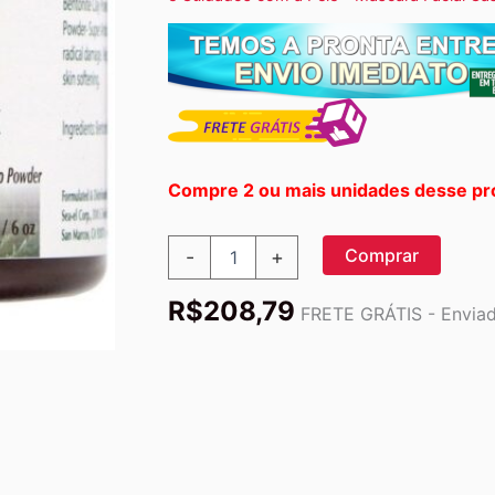
Compre 2 ou mais unidades desse pr
Sea
Comprar
-
+
el,
Máscara
R$
208,79
de
FRETE GRÁTIS - Enviado
Superalimentos
DIY,
6
oz
(177
ml)
quantidade