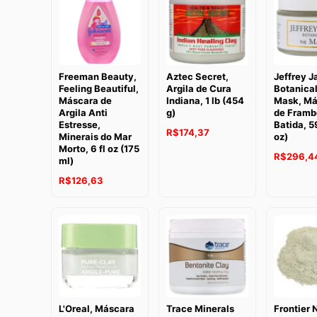
Freeman Beauty,
Aztec Secret,
Jeffrey 
Feeling Beautiful,
Argila de Cura
Botanical
Máscara de
Indiana, 1 lb (454
Mask, Má
Argila Anti
g)
de Framb
Estresse,
Batida, 5
R$
174,37
Minerais do Mar
oz)
Morto, 6 fl oz (175
R$
296,4
ml)
R$
126,63
L'Oreal, Máscara
Trace Minerals
Frontier 