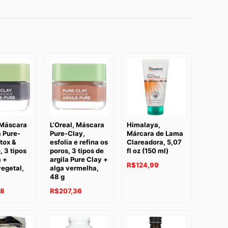
 Máscara
L'Oreal, Máscara
Himalaya,
a Pure-
Pure-Clay,
Márcara de Lama
tox &
esfolia e refina os
Clareadora, 5,07
, 3 tipos
poros, 3 tipos de
fl oz (150 ml)
a +
argila Pure Clay +
R$
124,99
egetal,
alga vermelha,
48 g
48
R$
207,36