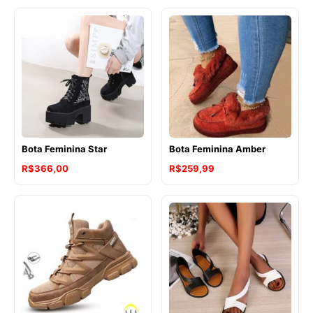
Bota Feminina Star
Bota Feminina Amber
R$
366,00
R$
259,99