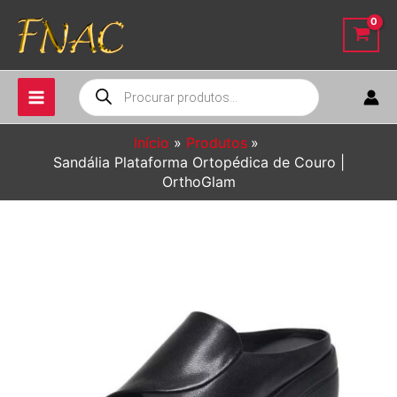
Ir
para
o
conteúdo
Pesquisar
produtos
Início
Produtos
Sandália Plataforma Ortopédica de Couro |
OrthoGlam