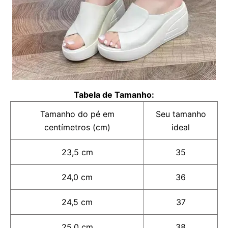
Tabela de Tamanho:
Tamanho do pé em
Seu tamanho
centímetros (cm)
ideal
23,5 cm
35
24,0 cm
36
24,5 cm
37
25,0 cm
38