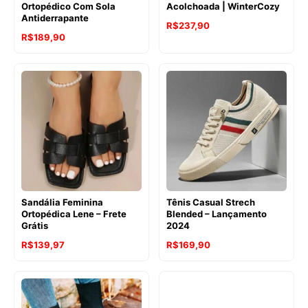
Ortopédico Com Sola
Acolchoada | WinterCozy
Antiderrapante
R$
237,90
R$
189,90
Sandália Feminina
Tênis Casual Strech
Ortopédica Lene – Frete
Blended – Lançamento
Grátis
2024
R$
139,97
R$
169,90