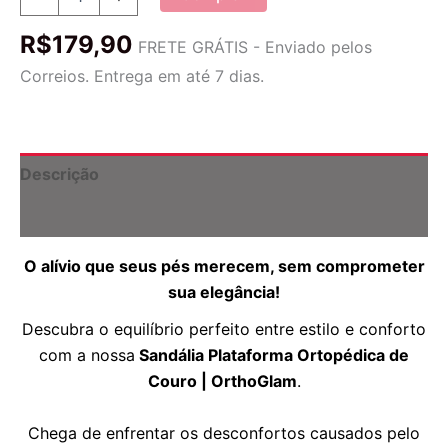
Plataforma
Ortopédica
R$
179,90
de
FRETE GRÁTIS - Enviado pelos
Couro
Correios. Entrega em até 7 dias.
|
OrthoGlam
quantidade
Descrição
Informação adicional
O alívio que seus pés merecem, sem comprometer
sua elegância!
Descubra o equilíbrio perfeito entre estilo e conforto
com a nossa
Sandália Plataforma Ortopédica de
Couro | OrthoGlam
.
Chega de enfrentar os desconfortos causados pelo