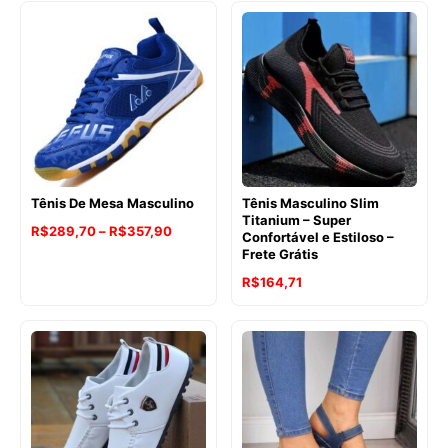
Tênis De Mesa Masculino
Tênis Masculino Slim
Titanium – Super
Faixa
R$
289,70
–
R$
357,90
Confortável e Estiloso –
Frete Grátis
de
preço:
R$
164,71
R$289,70
através
R$357,90