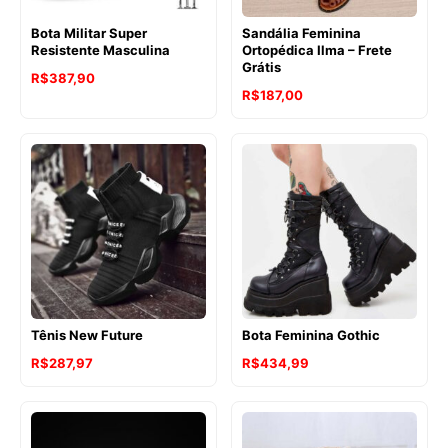
Bota Militar Super
Sandália Feminina
Resistente Masculina
Ortopédica Ilma – Frete
Grátis
R$
387,90
R$
187,00
Tênis New Future
Bota Feminina Gothic
R$
287,97
R$
434,99