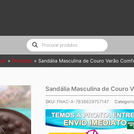
Pesquisar
produtos
ício
Produtos
Sandália Masculina de Couro Verão Comf
Sandália Masculina de Couro 
SKU:
FNAC-A-7838629757147
Categori