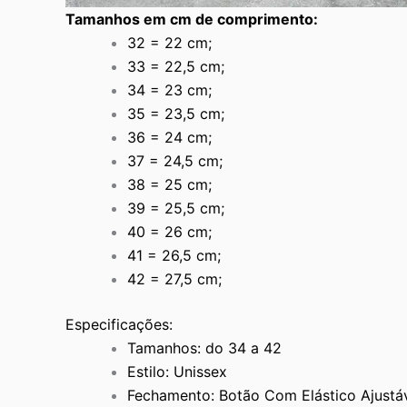
Tamanhos em cm de comprimento:
32 = 22 cm;
33 = 22,5 cm;
34 = 23 cm;
35 = 23,5 cm;
36 = 24 cm;
37 = 24,5 cm;
38 = 25 cm;
39 = 25,5 cm;
40 = 26 cm;
41 = 26,5 cm;
42 = 27,5 cm;
Especificações:
Tamanhos: do 34 a 42
Estilo: Unissex
Fechamento: Botão Com Elástico Ajustá