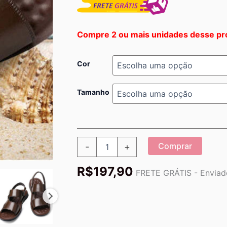
Compre 2 ou mais unidades desse pr
Cor
Tamanho
Sandália
Comprar
-
+
Masculina
de
R$
197,90
Couro
FRETE GRÁTIS - Enviado
Verão
Comfort
quantidade