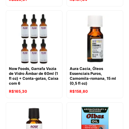
Now Foods, Garrafa Vazia
Aura Cacia, Óleos
de Vidro Âmbar de 60ml (1
Essenciais Puros,
fl oz) + Conta-gotas, Caixa
Camomila-romana, 15 ml
com 6
(0,5 fl oz)
R$
165,30
R$
158,80