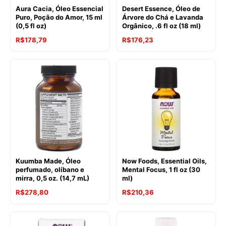
Aura Cacia, Óleo Essencial
Desert Essence, Óleo de
Puro, Poção do Amor, 15 ml
Árvore do Chá e Lavanda
(0,5 fl oz)
Orgânico, .6 fl oz (18 ml)
R$
178,79
R$
176,23
Kuumba Made, Óleo
Now Foods, Essential Oils,
perfumado, olíbano e
Mental Focus, 1 fl oz (30
mirra, 0,5 oz. (14,7 mL)
ml)
R$
278,80
R$
210,36