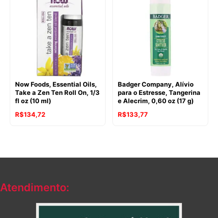
Now Foods, Essential Oils,
Badger Company, Alívio
Take a Zen Ten Roll On, 1/3
para o Estresse, Tangerina
fl oz (10 ml)
e Alecrim, 0,60 oz (17 g)
R$
134,72
R$
133,77
Atendimento: