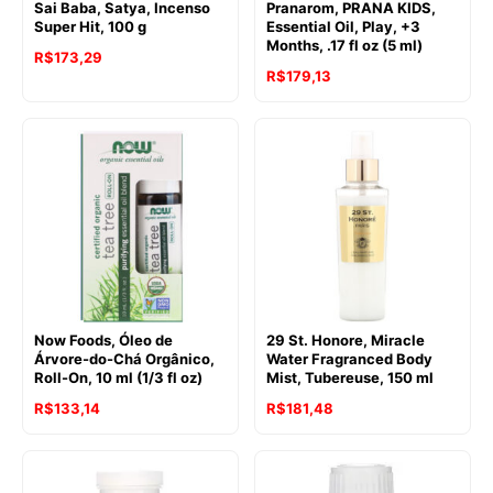
Sai Baba, Satya, Incenso
Pranarom, PRANA KIDS,
Super Hit, 100 g
Essential Oil, Play, +3
Months, .17 fl oz (5 ml)
R$
173,29
R$
179,13
Now Foods, Óleo de
29 St. Honore, Miracle
Árvore-do-Chá Orgânico,
Water Fragranced Body
Roll-On, 10 ml (1/3 fl oz)
Mist, Tubereuse, 150 ml
R$
133,14
R$
181,48