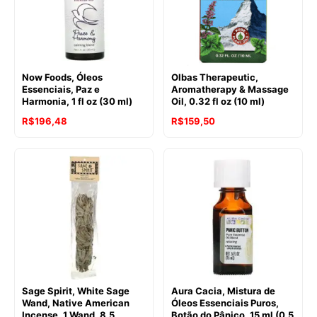
Now Foods, Óleos
Olbas Therapeutic,
Essenciais, Paz e
Aromatherapy & Massage
Harmonia, 1 fl oz (30 ml)
Oil, 0.32 fl oz (10 ml)
R$
196,48
R$
159,50
Sage Spirit, White Sage
Aura Cacia, Mistura de
Wand, Native American
Óleos Essenciais Puros,
Incense, 1 Wand, 8.5
Botão do Pânico, 15 ml (0,5