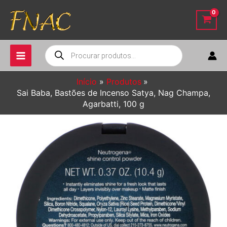
Ir
para
o
conteúdo
Pesquisar
produtos
Início
Produtos
Sai Baba, Bastões de Incenso Satya, Nag Champa,
Agarbatti, 100 g