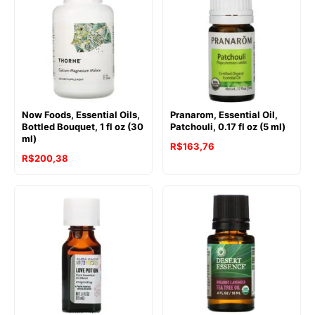
Now Foods, Essential Oils,
Pranarom, Essential Oil,
Bottled Bouquet, 1 fl oz (30
Patchouli, 0.17 fl oz (5 ml)
ml)
R$
163,76
R$
200,38