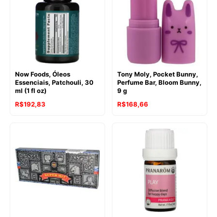
Now Foods, Óleos
Tony Moly, Pocket Bunny,
Essenciais, Patchouli, 30
Perfume Bar, Bloom Bunny,
ml (1 fl oz)
9 g
R$
192,83
R$
168,66