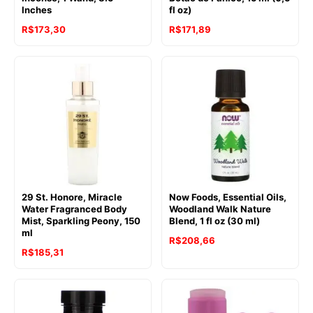
Inches
fl oz)
R$
173,30
R$
171,89
29 St. Honore, Miracle
Now Foods, Essential Oils,
Water Fragranced Body
Woodland Walk Nature
Mist, Sparkling Peony, 150
Blend, 1 fl oz (30 ml)
ml
R$
208,66
R$
185,31