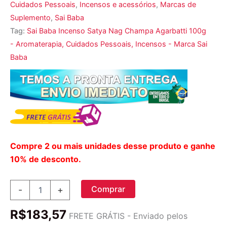
Cuidados Pessoais
,
Incensos e acessórios
,
Marcas de
Suplemento
,
Sai Baba
Tag:
Sai Baba Incenso Satya Nag Champa Agarbatti 100g
- Aromaterapia, Cuidados Pessoais, Incensos - Marca Sai
Baba
Compre 2 ou mais unidades desse produto e ganhe
10% de desconto.
Sai
Comprar
-
+
Baba,
Bastões
R$
183,57
de
FRETE GRÁTIS - Enviado pelos
Incenso