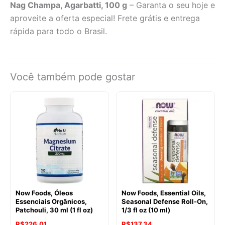
Nag Champa, Agarbatti, 100 g
– Garanta o seu hoje e
aproveite a oferta especial! Frete grátis e entrega
rápida para todo o Brasil.
Você também pode gostar
Now Foods, Óleos
Now Foods, Essential Oils,
Essenciais Orgânicos,
Seasonal Defense Roll-On,
Patchouli, 30 ml (1 fl oz)
1/3 fl oz (10 ml)
R$
226,01
R$
137,34