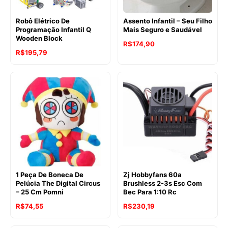
Robô Elétrico De
Assento Infantil – Seu Filho
Programação Infantil Q
Mais Seguro e Saudável
Wooden Block
R$
174,90
R$
195,79
1 Peça De Boneca De
Zj Hobbyfans 60a
Pelúcia The Digital Circus
Brushless 2-3s Esc Com
– 25 Cm Pomni
Bec Para 1:10 Rc
R$
74,55
R$
230,19