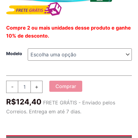
Compre 2 ou mais unidades desse produto e ganhe
10% de desconto.
Modelo
Roupão
Comprar
-
+
de
Bichinhos
R$
124,40
Infantil
FRETE GRÁTIS - Enviado pelos
quantidade
Correios. Entrega em até 7 dias.