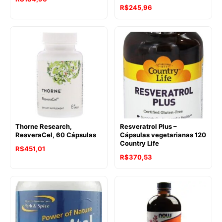
O
O
R$
245,96
preço
preço
preço
preço
original
atual
original
atual
era:
é:
era:
é:
R$266,70.
R$184,96.
R$356,58.
R$245,96.
Thorne Research,
Resveratrol Plus –
ResveraCel, 60 Cápsulas
Cápsulas vegetarianas 120
Country Life
R$
451,01
R$
370,53