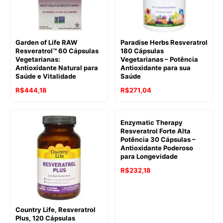
Garden of Life RAW
Paradise Herbs Resveratrol
Resveratrol™ 60 Cápsulas
180 Cápsulas
Vegetarianas:
Vegetarianas – Potência
Antioxidante Natural para
Antioxidante para sua
Saúde e Vitalidade
Saúde
R$
444,18
R$
271,04
Enzymatic Therapy
Resveratrol Forte Alta
Potência 30 Cápsulas –
Antioxidante Poderoso
para Longevidade
R$
232,18
Country Life, Resveratrol
Plus, 120 Cápsulas