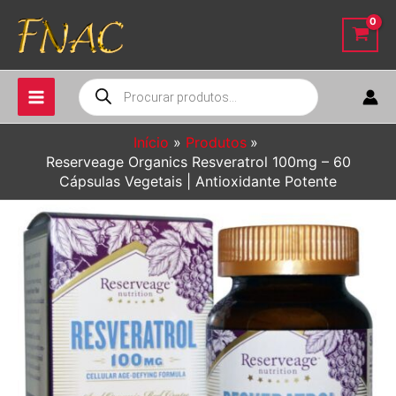
Ir
para
o
conteúdo
Pesquisar
produtos
Início
Produtos
Reserveage Organics Resveratrol 100mg – 60
Cápsulas Vegetais | Antioxidante Potente