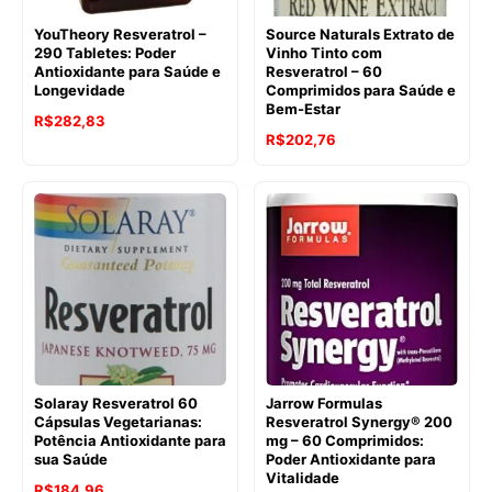
YouTheory Resveratrol –
Source Naturals Extrato de
290 Tabletes: Poder
Vinho Tinto com
Antioxidante para Saúde e
Resveratrol – 60
Longevidade
Comprimidos para Saúde e
Bem-Estar
R$
282,83
O
O
R$
202,76
preço
preço
original
atual
era:
é:
R$253,37.
R$202,76.
Solaray Resveratrol 60
Jarrow Formulas
Cápsulas Vegetarianas:
Resveratrol Synergy® 200
Potência Antioxidante para
mg – 60 Comprimidos:
sua Saúde
Poder Antioxidante para
Vitalidade
O
O
R$
184,96