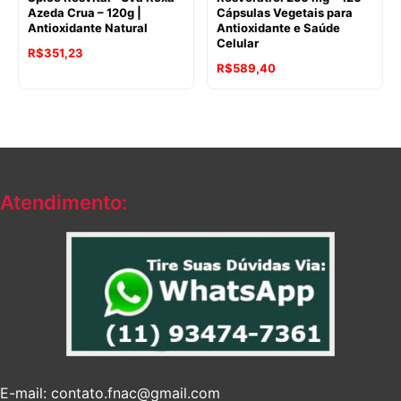
Azeda Crua – 120g |
Cápsulas Vegetais para
Antioxidante Natural
Antioxidante e Saúde
Celular
O
O
R$
351,23
R$
589,40
preço
preço
original
atual
era:
é:
R$428,30.
R$351,23.
Atendimento:
E-mail: contato.fnac@gmail.com