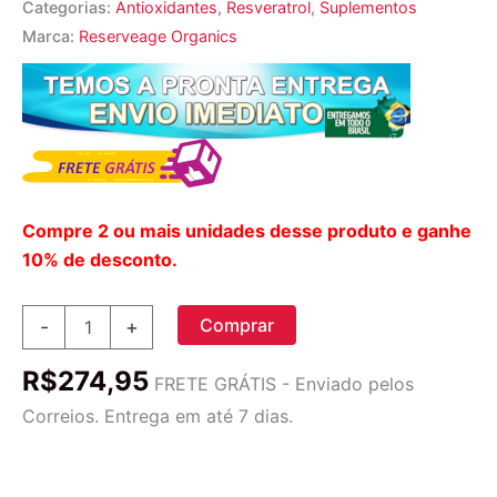
Categorias:
Antioxidantes
,
Resveratrol
,
Suplementos
Marca:
Reserveage Organics
Compre 2 ou mais unidades desse produto e ganhe
10% de desconto.
Reserveage
Comprar
-
+
Organics
Resveratrol
R$
274,95
100mg
FRETE GRÁTIS - Enviado pelos
-
Correios. Entrega em até 7 dias.
60
Cápsulas
Vegetais
|