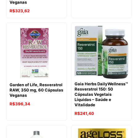
Veganas
R$
323,62
Gaia Herbs DailyWellness™
Garden of Life, Resveratrol
Resveratrol 150: 50
RAW, 350 mg, 60 Cápsulas
Cápsulas Vegetais
Veganas
Líquidas – Saúde e
R$
396,34
Vitalidade
O
O
R$
241,40
preço
preço
original
atual
era:
é: