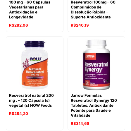
100 mg – 60 Cápsulas
Resveratrol 100mg – 60
Vegetarianas para
Comprimidos de
Antioxidação e
Dissolução Rápida –
Longevidade
Suporte Antioxidante
O
O
R$
282,96
R$
240,19
preço
preço
original
atual
era:
é:
R$288,75.
R$240,19.
Resveratrol natural 200
Jarrow Formulas
mg . – 120 Cápsula (s)
Resveratrol Synergy 120
vegetal (s) NOW Foods
Tabletes: Antioxidante
Potente para Saúde e
O
O
R$
284,20
Vitalidade
preço
preço
R$
314,68
original
atual