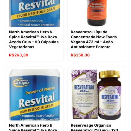
North American Herb &
Resveratrol Líquido
Spice Resvital™ Uva Roxa
Concentrado Now Foods
Azeda Crua – 90 Cápsulas
Vegano 473 ml – Ação
Vegetarianas
Antioxidante Potente
O
O
R$
263,39
R$
250,08
preço
preço
original
atual
era:
é:
R$321,20.
R$263,39.
North American Herb &
Reserveage Organics
Spice Resvital™ Uva Roxa
Resveratrol 250 mg – 120