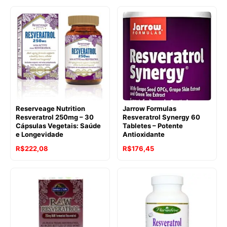
era:
é:
R$505,33.
R$284,20.
Reserveage Nutrition
Jarrow Formulas
Resveratrol 250mg – 30
Resveratrol Synergy 60
Cápsulas Vegetais: Saúde
Tabletes – Potente
e Longevidade
Antioxidante
O
O
O
O
R$
222,08
R$
176,45
preço
preço
preço
preço
original
atual
original
atual
era:
é:
era:
é:
R$253,47.
R$222,08.
R$253,47.
R$176,45.