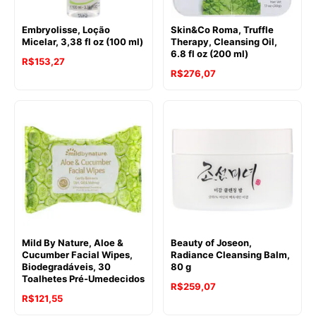
Embryolisse, Loção
Skin&Co Roma, Truffle
Micelar, 3,38 fl oz (100 ml)
Therapy, Cleansing Oil,
6.8 fl oz (200 ml)
R$
153,27
R$
276,07
Mild By Nature, Aloe &
Beauty of Joseon,
Cucumber Facial Wipes,
Radiance Cleansing Balm,
Biodegradáveis, 30
80 g
Toalhetes Pré-Umedecidos
R$
259,07
R$
121,55