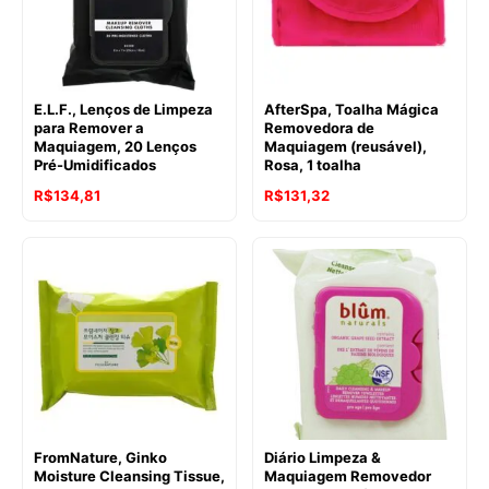
E.L.F., Lenços de Limpeza
AfterSpa, Toalha Mágica
para Remover a
Removedora de
Maquiagem, 20 Lenços
Maquiagem (reusável),
Pré-Umidificados
Rosa, 1 toalha
R$
134,81
R$
131,32
FromNature, Ginko
Diário Limpeza &
Moisture Cleansing Tissue,
Maquiagem Removedor