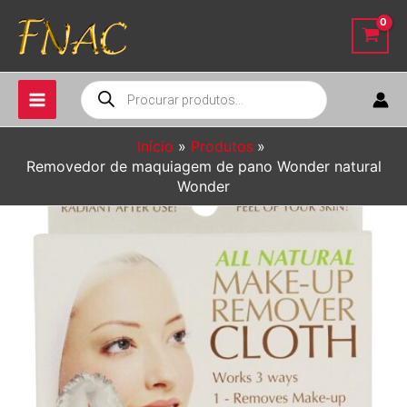
Ir
para
o
conteúdo
Pesquisar
produtos
Início
Produtos
Removedor de maquiagem de pano Wonder natural
Wonder