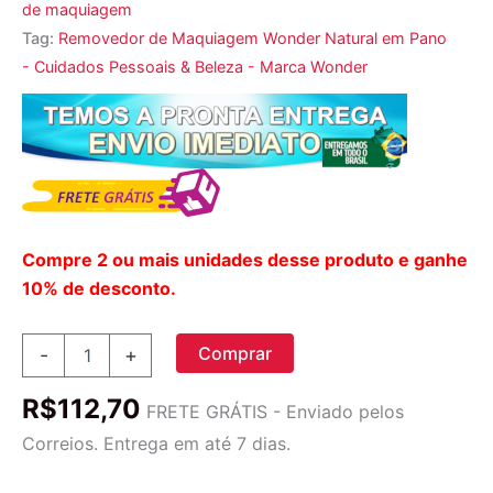
de maquiagem
Tag:
Removedor de Maquiagem Wonder Natural em Pano
- Cuidados Pessoais & Beleza - Marca Wonder
Compre 2 ou mais unidades desse produto e ganhe
10% de desconto.
Removedor
Comprar
-
+
de
maquiagem
R$
112,70
de
FRETE GRÁTIS - Enviado pelos
pano
Correios. Entrega em até 7 dias.
Wonder
natural