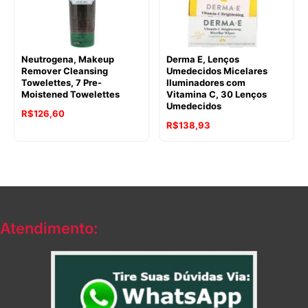
Neutrogena, Makeup
Derma E, Lenços
Remover Cleansing
Umedecidos Micelares
Towelettes, 7 Pre-
Iluminadores com
Moistened Towelettes
Vitamina C, 30 Lenços
Umedecidos
R$
126,60
R$
138,93
Atendimento: