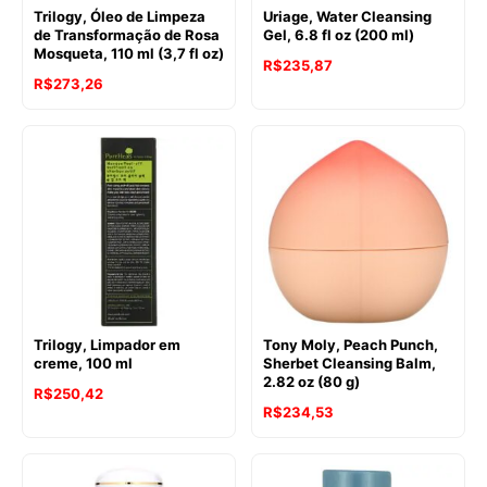
Trilogy, Óleo de Limpeza
Uriage, Water Cleansing
de Transformação de Rosa
Gel, 6.8 fl oz (200 ml)
Mosqueta, 110 ml (3,7 fl oz)
R$
235,87
R$
273,26
Trilogy, Limpador em
Tony Moly, Peach Punch,
creme, 100 ml
Sherbet Cleansing Balm,
2.82 oz (80 g)
R$
250,42
R$
234,53