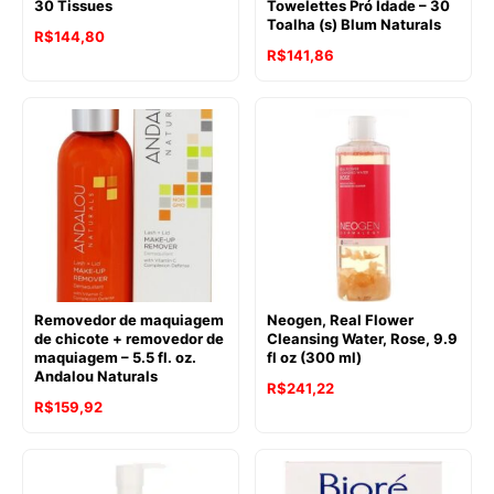
30 Tissues
Towelettes Pró Idade – 30
Toalha (s) Blum Naturals
R$
144,80
R$
141,86
Removedor de maquiagem
Neogen, Real Flower
de chicote + removedor de
Cleansing Water, Rose, 9.9
maquiagem – 5.5 fl. oz.
fl oz (300 ml)
Andalou Naturals
R$
241,22
O
O
R$
159,92
preço
preço
original
atual
era:
é: