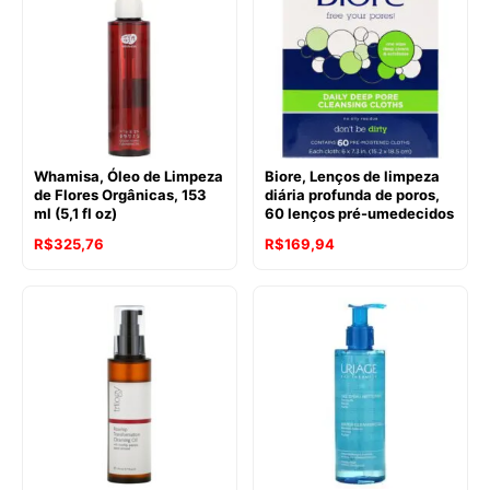
R$212,14.
R$159,92.
Whamisa, Óleo de Limpeza
Biore, Lenços de limpeza
de Flores Orgânicas, 153
diária profunda de poros,
ml (5,1 fl oz)
60 lenços pré-umedecidos
R$
325,76
R$
169,94