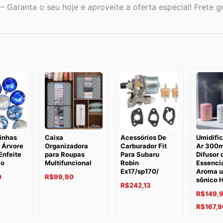
– Garanta o seu hoje e aproveite a oferta especial! Frete gr
linhas
Caixa
Acessórios De
Umidifi
 Árvore
Organizadora
Carburador Fit
Ar 300m
Enfeite
para Roupas
Para Subaru
Difusor 
ão
Multifuncional
Robin
Essencia
Ex17/sp170/
Aroma u
0
R$
99,90
sônico 
R$
242,13
R$
149,
R$
167,9