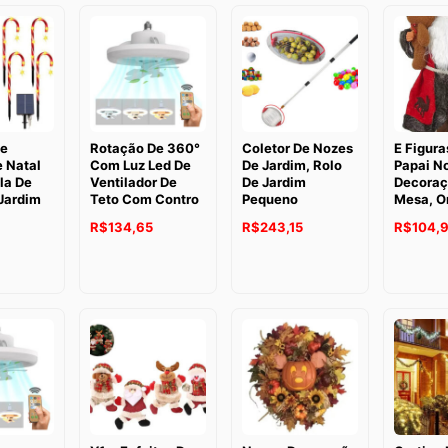
De
Rotação De 360°
Coletor De Nozes
E Figura
 Natal
Com Luz Led De
De Jardim, Rolo
Papai No
la De
Ventilador De
De Jardim
Decoraç
Jardim
Teto Com Contro
Pequeno
Mesa, O
R$
134,65
R$
243,15
R$
104,