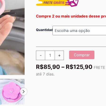
Compre 2 ou mais unidades desse pr
Quantidade
Removedor
Comprar
-
+
de
Fiapos
Faix
R$
85,90
–
R$
125,90
de
FRETE 
de
Roupas
até 7 dias.
quantidade
preç
R$8
atra
R$12