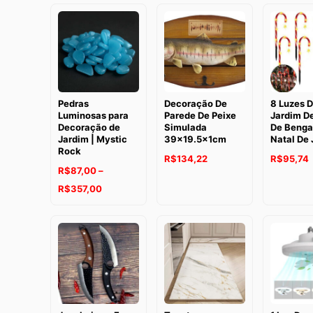
Pedras
Decoração De
8 Luzes 
Luminosas para
Parede De Peixe
Jardim De
Decoração de
Simulada
De Benga
Jardim | Mystic
39×19.5x1cm
Natal De 
Rock
R$
134,22
R$
95,74
R$
87,00
–
Faixa
R$
357,00
de
preço:
R$87,00
através
R$357,00