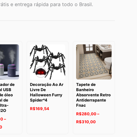
átis e entrega rápida para todo o Brasil.
cador de
Decoração Ao Ar
Tapete de
l USB
Livre De
Banheiro
de óleo
Halloween Furry
Absorvente Retro
l de
Spider*4
Antiderrapante
ltra-
Fnac
R$
169,54
H2O
R$
280,00
–
90
–
Faixa
R$
310,00
Faixa
0
de
de