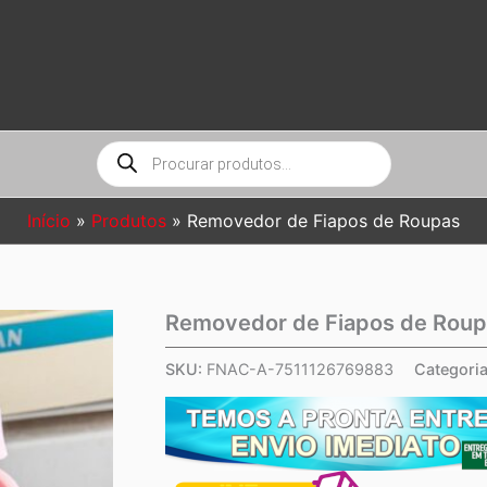
Pesquisar
produtos
Início
Produtos
Removedor de Fiapos de Roupas
Removedor de Fiapos de Rou
SKU:
FNAC-A-7511126769883
Categori