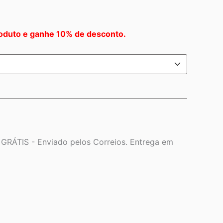
oduto e ganhe 10% de desconto.
a
GRÁTIS - Enviado pelos Correios. Entrega em
o:
5,90
vés
5,90