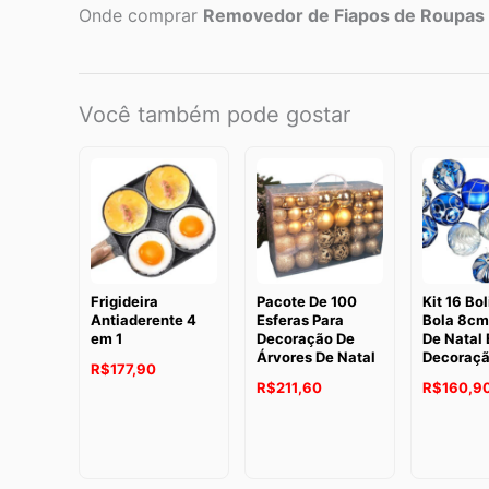
Onde comprar
Removedor de Fiapos de Roupas
Você também pode gostar
Frigideira
Pacote De 100
Kit 16 Bo
Antiaderente 4
Esferas Para
Bola 8cm
em 1
Decoração De
De Natal 
Árvores De Natal
Decoraç
R$
177,90
R$
211,60
R$
160,9