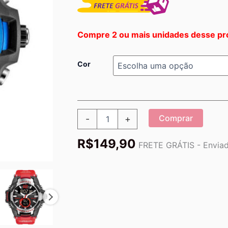
Compre 2 ou mais unidades desse pr
Cor
Relógio
Comprar
-
+
Sport
Supreme
R$
149,90
2022
FRETE GRÁTIS - Enviado
quantidade