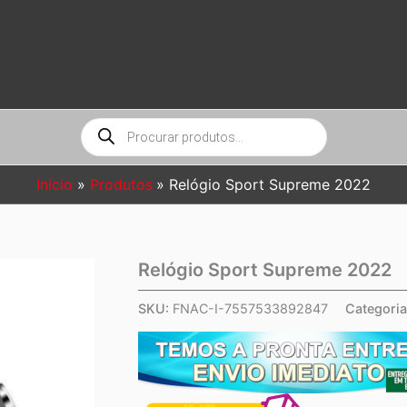
Pesquisar
produtos
Início
Produtos
Relógio Sport Supreme 2022
Relógio Sport Supreme 2022
SKU:
FNAC-I-7557533892847
Categori