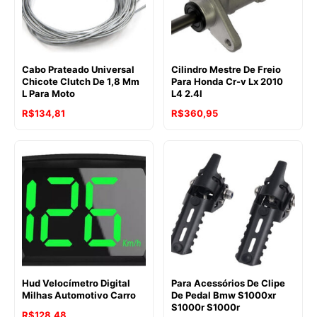
Cabo Prateado Universal
Cilindro Mestre De Freio
Chicote Clutch De 1,8 Mm
Para Honda Cr-v Lx 2010
L Para Moto
L4 2.4l
R$
134,81
R$
360,95
Hud Velocímetro Digital
Para Acessórios De Clipe
Milhas Automotivo Carro
De Pedal Bmw S1000xr
S1000r S1000r
R$
128,48