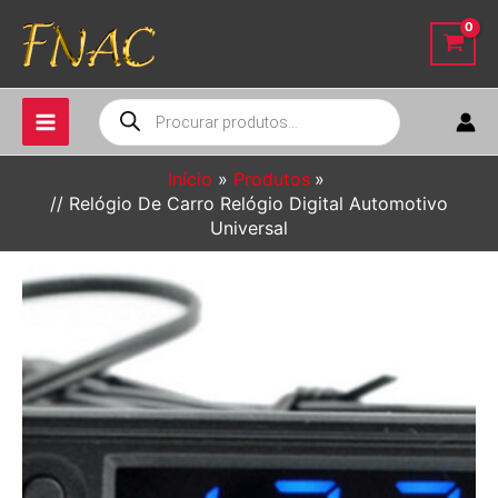
Ir
para
o
conteúdo
Pesquisar
produtos
Início
Produtos
// Relógio De Carro Relógio Digital Automotivo
Universal