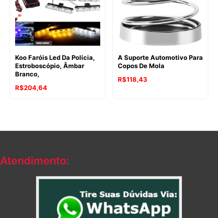
Koo Faróis Led Da Polícia,
A Suporte Automotivo Para
Estroboscópio, Âmbar
Copos De Mola
Branco,
R$
118,43
R$
204,64
Atendimento: