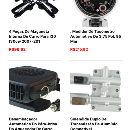
4 Peças De Maçaneta
. Medidor De Tacômetro
Interna De Carro Para I30
Automotivo De 3,75 Pol. 95
I30cw 2007-201
Mm
R$
96,62
R$
215,92
Desembaçador
Solenóide Duplo De
Automático Do Pára-brisa
Transmissão De Alumínio
Do Aquecedor De Carro
Compatível