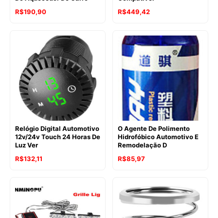
R$
190,90
R$
449,42
Relógio Digital Automotivo
O Agente De Polimento
12v/24v Touch 24 Horas De
Hidrofóbico Automotivo E
Luz Ver
Remodelação D
R$
132,11
R$
85,97