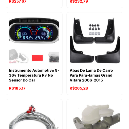
R$
257,67
R$
232,79
Instrumento Automotivo 9-
Abas De Lama De Carro
36v Temperatura Rv No
Para Pára-lamas Grand
Sensor Do Car
Vitara 2006-2015
R$
185,17
R$
265,28