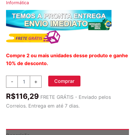
Informática
Compre 2 ou mais unidades desse produto e ganhe
10% de desconto.
//
Comprar
-
+
Relógio
De
R$
116,29
Carro
FRETE GRÁTIS - Enviado pelos
Relógio
Correios. Entrega em até 7 dias.
Digital
Automotivo
Universal
quantidade