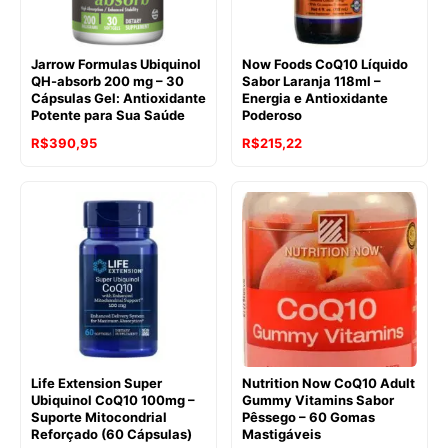
Jarrow Formulas Ubiquinol
Now Foods CoQ10 Líquido
QH-absorb 200 mg – 30
Sabor Laranja 118ml –
Cápsulas Gel: Antioxidante
Energia e Antioxidante
Potente para Sua Saúde
Poderoso
R$
390,95
R$
215,22
Life Extension Super
Nutrition Now CoQ10 Adult
Ubiquinol CoQ10 100mg –
Gummy Vitamins Sabor
Suporte Mitocondrial
Pêssego – 60 Gomas
Reforçado (60 Cápsulas)
Mastigáveis