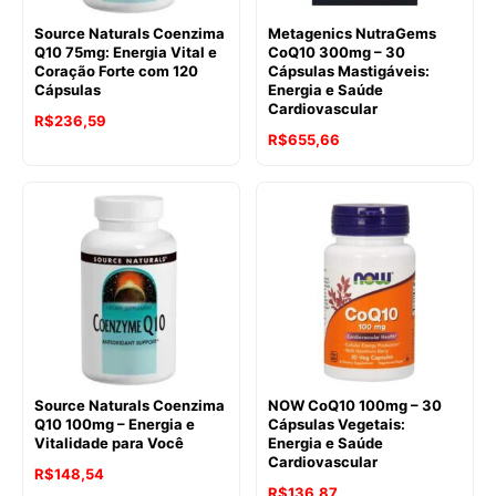
Source Naturals Coenzima
Metagenics NutraGems
Q10 75mg: Energia Vital e
CoQ10 300mg – 30
Coração Forte com 120
Cápsulas Mastigáveis:
Cápsulas
Energia e Saúde
Cardiovascular
R$
236,59
R$
655,66
Source Naturals Coenzima
NOW CoQ10 100mg – 30
Q10 100mg – Energia e
Cápsulas Vegetais:
Vitalidade para Você
Energia e Saúde
Cardiovascular
R$
148,54
O
O
R$
136,87