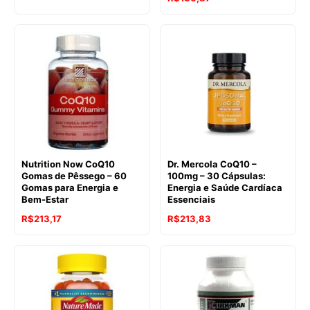
preço
preço
original
atual
era:
é:
R$188,90.
R$136,87.
Nutrition Now CoQ10
Dr. Mercola CoQ10 –
Gomas de Pêssego – 60
100mg – 30 Cápsulas:
Gomas para Energia e
Energia e Saúde Cardíaca
Bem-Estar
Essenciais
O
O
R$
213,17
R$
213,83
preço
preço
original
atual
era:
é:
R$256,62.
R$213,83.