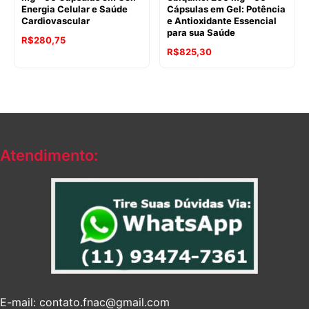
Energia Celular e Saúde
Cápsulas em Gel: Potência
Cardiovascular
e Antioxidante Essencial
para sua Saúde
R$
280,75
R$
825,30
Atendimento:
E-mail: contato.fnac@gmail.com