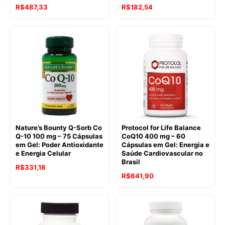
O
O
R$
487,33
R$
182,54
preço
preço
original
atual
era:
é:
R$226,70.
R$182,54.
Nature’s Bounty Q-Sorb Co
Protocol for Life Balance
Q-10 100 mg – 75 Cápsulas
CoQ10 400 mg – 60
em Gel: Poder Antioxidante
Cápsulas em Gel: Energia e
e Energia Celular
Saúde Cardiovascular no
Brasil
R$
331,18
R$
641,90