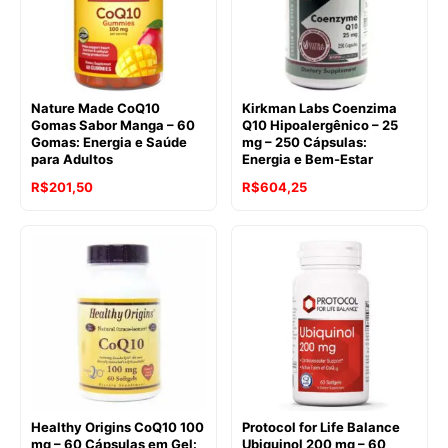
Nature Made CoQ10
Kirkman Labs Coenzima
Gomas Sabor Manga – 60
Q10 Hipoalergênico – 25
Gomas: Energia e Saúde
mg – 250 Cápsulas:
para Adultos
Energia e Bem-Estar
O
O
R$
201,50
R$
604,25
preço
preço
original
atual
era:
é:
R$235,36.
R$201,50.
Healthy Origins CoQ10 100
Protocol for Life Balance
mg – 60 Cápsulas em Gel:
Ubiquinol 200 mg – 60