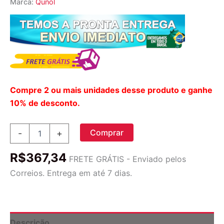
Marca:
Qunol
Compre 2 ou mais unidades desse produto e ganhe
10% de desconto.
Qunol
Comprar
-
+
Ultra
CoQ10
R$
367,34
100
FRETE GRÁTIS - Enviado pelos
mg
Correios. Entrega em até 7 dias.
-
120
Cápsulas
em
Gel:
Descrição