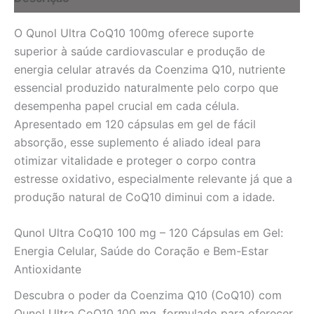
Energia
e
O Qunol Ultra CoQ10 100mg oferece suporte
Saúde
Cardiovascular
superior à saúde cardiovascular e produção de
para
energia celular através da Coenzima Q10, nutriente
Você
essencial produzido naturalmente pelo corpo que
quantidade
desempenha papel crucial em cada célula.
Apresentado em 120 cápsulas em gel de fácil
absorção, esse suplemento é aliado ideal para
otimizar vitalidade e proteger o corpo contra
estresse oxidativo, especialmente relevante já que a
produção natural de CoQ10 diminui com a idade.
Qunol Ultra CoQ10 100 mg – 120 Cápsulas em Gel:
Energia Celular, Saúde do Coração e Bem-Estar
Antioxidante
Descubra o poder da Coenzima Q10 (CoQ10) com
Qunol Ultra CoQ10 100 mg, formulado para oferecer