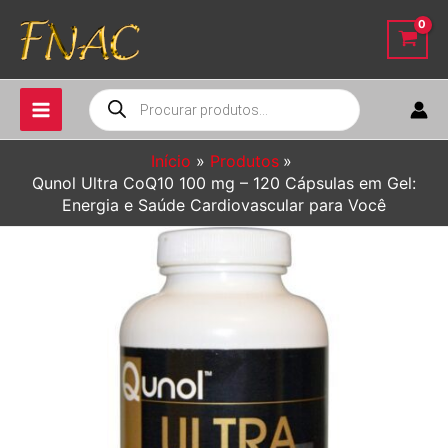
Ir
para
o
conteúdo
Pesquisar
produtos
Início
Produtos
Qunol Ultra CoQ10 100 mg – 120 Cápsulas em Gel:
Energia e Saúde Cardiovascular para Você