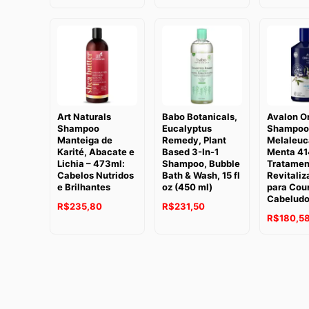
Art Naturals
Babo Botanicals,
Avalon O
Shampoo
Eucalyptus
Shampoo
Manteiga de
Remedy, Plant
Melaleuc
Karité, Abacate e
Based 3-In-1
Menta 41
Lichia – 473ml:
Shampoo, Bubble
Tratamen
Cabelos Nutridos
Bath & Wash, 15 fl
Revitaliz
e Brilhantes
oz (450 ml)
para Cou
Cabelud
R$
235,80
R$
231,50
R$
180,5