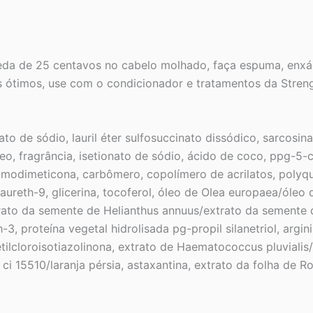
a de 25 centavos no cabelo molhado, faça espuma, enxág
 ótimos, use com o condicionador e tratamentos da Streng
tato de sódio, lauril éter sulfosuccinato dissódico, sarcosin
ídeo, fragrância, isetionato de sódio, ácido de coco, ppg-5
amodimeticona, carbômero, copolímero de acrilatos, polyqu
laureth-9, glicerina, tocoferol, óleo de Olea europaea/óleo
rato da semente de Helianthus annuus/extrato da semente d
h-3, proteína vegetal hidrolisada pg-propil silanetriol, argi
tilcloroisotiazolinona, extrato de Haematococcus pluvialis/
 ci 15510/laranja pérsia, astaxantina, extrato da folha de R