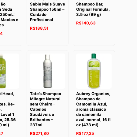
ção
Sable Mais Suave
Shampoo Bar,
a Seda
Shampoo 156ml –
Original Formula,
 250mL:
Cuidado
3.5 oz (99 g)
 Macios e
Profissional
R$
140,63
es
R$
188,51
24
d Head,
Tate’s Shampoo
Aubrey Organics,
Milagre Natural
Shampoo de
tes, Re-
sem Cheiro –
Camomila Azul,
,
Cabelos
aroma clássico
Level 1
Saudáveis e
de camomila
, 25.36
Brilhantes –
azul, normal, 16 fl
0 ml)
237ml
oz (473 ml)
47
R$
271,80
R$
177,25