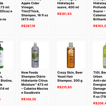
da
Apple Cider
Hidratação
Hidrata
473 ml:
Vinegar,
suave, 400 ml
Profund
Eficaz e
Thin2Thick,
Suave –
R$
181,93
Shampoo, 16 fl oz
Cabelos
s no
(473 ml)
Brilhant
R$
287,18
R$
163,
k
Now Foods
Crazy Skin, Beer
TIGI, Be
s,
Shampoo Diário
Yeast Hair
Urban
Biotina,
Hidratante Citrus
Shampoo, 300 g
Anti+do
de
Moisture™ 473 ml
Energize
R$
215,65
414 ml
– Cabelos Macios
Damage 
e Saudáveis
Shampoo
fl oz (75
6
R$
149,55
R$
206,