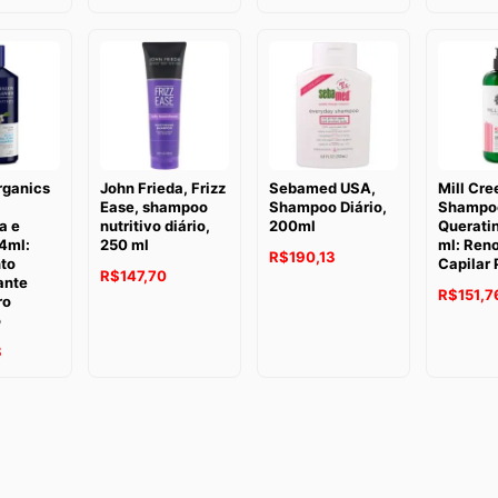
rganics
John Frieda, Frizz
Sebamed USA,
Mill Cre
Ease, shampoo
Shampoo Diário,
Shampo
a e
nutritivo diário,
200ml
Querati
4ml:
250 ml
ml: Ren
R$
190,13
to
Capilar 
R$
147,70
ante
R$
151,7
ro
o
8