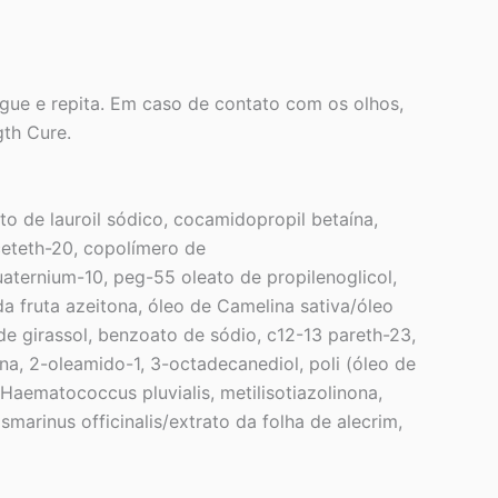
ue e repita. Em caso de contato com os olhos,
th Cure.
ato de lauroil sódico, cocamidopropil betaína,
-ceteth-20, copolímero de
aternium-10, peg-55 oleato de propilenoglicol,
 da fruta azeitona, óleo de Camelina sativa/óleo
e girassol, benzoato de sódio, c12-13 pareth-23,
nina, 2-oleamido-1, 3-octadecanediol, poli (óleo de
Haematococcus pluvialis, metilisotiazolinona,
osmarinus officinalis/extrato da folha de alecrim,