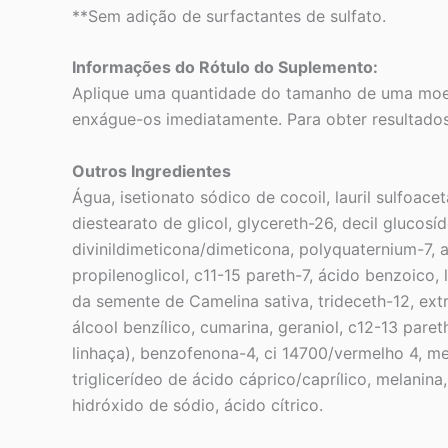
**Sem adição de surfactantes de sulfato.
Informações do Rótulo do Suplemento:
Aplique uma quantidade do tamanho de uma moed
enxágue-os imediatamente. Para obter resultados
Outros Ingredientes
Água, isetionato sódico de cocoil, lauril sulfoace
diestearato de glicol, glycereth-26, decil glucos
divinildimeticona/dimeticona, polyquaternium-7, 
propilenoglicol, c11-15 pareth-7, ácido benzoico, 
da semente de Camelina sativa, trideceth-12, ext
álcool benzílico, cumarina, geraniol, c12-13 paret
linhaça), benzofenona-4, ci 14700/vermelho 4, me
triglicerídeo de ácido cáprico/caprílico, melanina,
hidróxido de sódio, ácido cítrico.