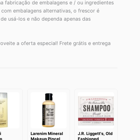
a fabricação de embalagens e / ou ingredientes
com embalagens alternativas, o frescor é
s de usá-los e não dependa apenas das
veite a oferta especial! Frete grátis e entrega
i
Larenim Mineral
J.R. Liggett's, Old
o
Makeup Pincel
Fashioned