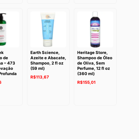
ek
Earth Science,
Heritage Store,
o de
Azeite e Abacate,
Shampoo de Óleo
na – 473
Shampoo, 2 fl oz
de Oliva, Sem
ovação
(59 ml)
Perfume, 12 fl oz
Profunda
(360 ml)
R$
113,67
6
R$
155,01