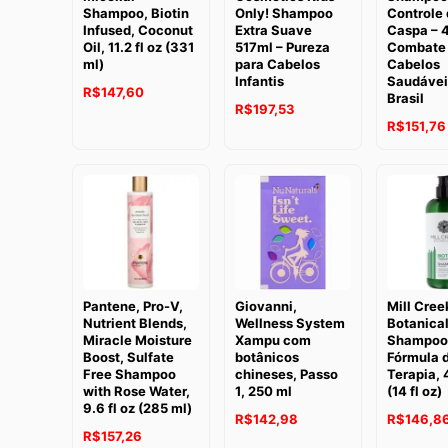
Shampoo, Biotin
Only! Shampoo
Controle 
Infused, Coconut
Extra Suave
Caspa – 
Oil, 11.2 fl oz (331
517ml – Pureza
Combate 
ml)
para Cabelos
Cabelos
Infantis
Saudávei
R$
147,60
Brasil
R$
197,53
R$
151,76
Pantene, Pro-V,
Giovanni,
Mill Cree
Nutrient Blends,
Wellness System
Botanical
Miracle Moisture
Xampu com
Shampoo 
Boost, Sulfate
botânicos
Fórmula 
Free Shampoo
chineses, Passo
Terapia, 
with Rose Water,
1, 250 ml
(14 fl oz)
9.6 fl oz (285 ml)
R$
142,98
R$
146,8
R$
157,26