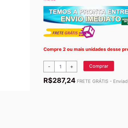
Compre 2 ou mais unidades desse pr
Pureology,
Comprar
-
+
Serious
Colour
R$
287,24
Care,
FRETE GRÁTIS - Enviado
Shampoo
Strength
Cure,
250 ml
quantidade