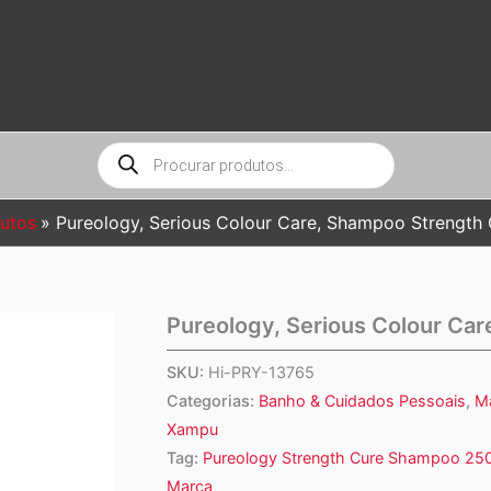
Pesquisar
produtos
utos
Pureology, Serious Colour Care, Shampoo Strength 
Pureology, Serious Colour Ca
SKU:
Hi-PRY-13765
Categorias:
Banho & Cuidados Pessoais
,
M
Xampu
Tag:
Pureology Strength Cure Shampoo 250 
Marca