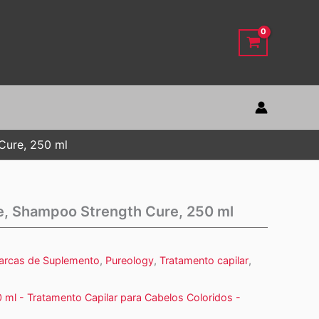
Cure, 250 ml
re, Shampoo Strength Cure, 250 ml
arcas de Suplemento
,
Pureology
,
Tratamento capilar
,
ml - Tratamento Capilar para Cabelos Coloridos -