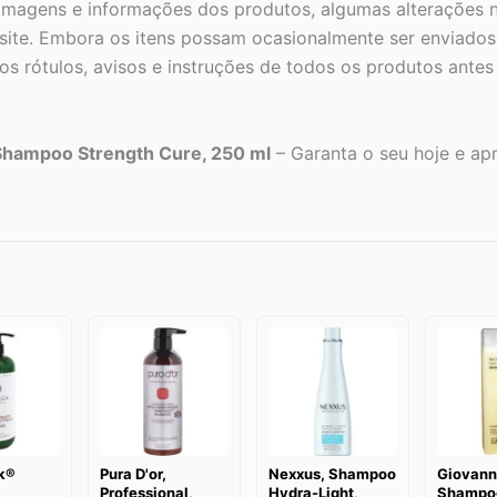
 imagens e informações dos produtos, algumas alterações n
ite. Embora os itens possam ocasionalmente ser enviados 
s rótulos, avisos e instruções de todos os produtos ante
 Shampoo Strength Cure, 250 ml
– Garanta o seu hoje e apro
k®
Pura D'or,
Nexxus, Shampoo
Giovann
Professional,
Hydra-Light,
Shampo