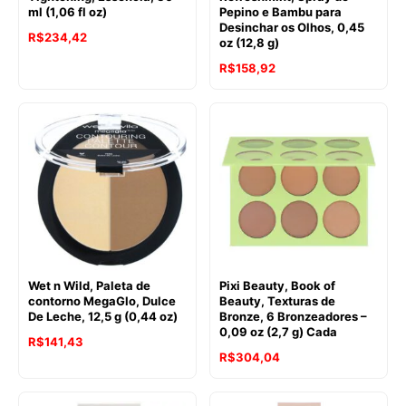
ml (1,06 fl oz)
Pepino e Bambu para
Desinchar os Olhos, 0,45
R$
234,42
oz (12,8 g)
R$
158,92
Wet n Wild, Paleta de
Pixi Beauty, Book of
contorno MegaGlo, Dulce
Beauty, Texturas de
De Leche, 12,5 g (0,44 oz)
Bronze, 6 Bronzeadores –
0,09 oz (2,7 g) Cada
R$
141,43
R$
304,04