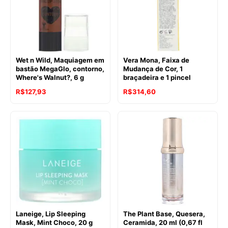
Wet n Wild, Maquiagem em
Vera Mona, Faixa de
bastão MegaGlo, contorno,
Mudança de Cor, 1
Where's Walnut?, 6 g
braçadeira e 1 pincel
R$
127,93
R$
314,60
Laneige, Lip Sleeping
The Plant Base, Quesera,
Mask, Mint Choco, 20 g
Ceramida, 20 ml (0,67 fl