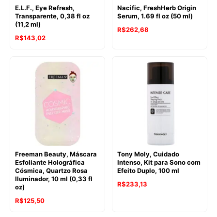
E.L.F., Eye Refresh,
Nacific, FreshHerb Origin
Transparente, 0,38 fl oz
Serum, 1.69 fl oz (50 ml)
(11,2 ml)
R$
262,68
R$
143,02
Freeman Beauty, Máscara
Tony Moly, Cuidado
Esfoliante Holográfica
Intenso, Kit para Sono com
Cósmica, Quartzo Rosa
Efeito Duplo, 100 ml
Iluminador, 10 ml (0,33 fl
R$
233,13
oz)
R$
125,50