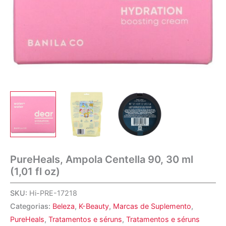
PureHeals, Ampola Centella 90, 30 ml
(1,01 fl oz)
SKU:
Hi-PRE-17218
Categorias:
Beleza
,
K-Beauty
,
Marcas de Suplemento
,
PureHeals
,
Tratamentos e séruns
,
Tratamentos e séruns