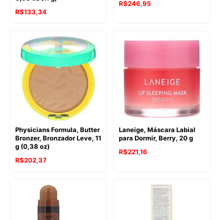
R$
246,95
R$
133,34
Physicians Formula, Butter
Laneige, Máscara Labial
Bronzer, Bronzador Leve, 11
para Dormir, Berry, 20 g
g (0,38 oz)
R$
221,16
R$
202,37