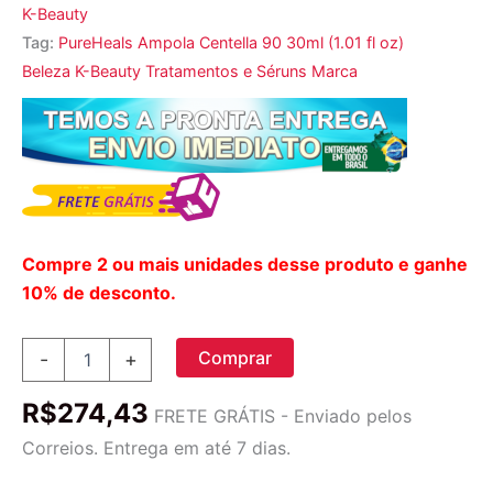
K-Beauty
Tag:
PureHeals Ampola Centella 90 30ml (1.01 fl oz)
Beleza K-Beauty Tratamentos e Séruns Marca
Compre 2 ou mais unidades desse produto e ganhe
10% de desconto.
PureHeals,
Comprar
-
+
Ampola
Centella
R$
274,43
90,
FRETE GRÁTIS - Enviado pelos
30 ml
Correios. Entrega em até 7 dias.
(1,01 fl oz)
quantidade