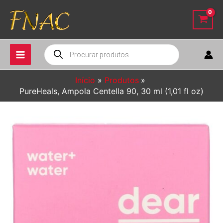
Ir
para
o
conteúdo
Pesquisar
produtos
Início
Produtos
PureHeals, Ampola Centella 90, 30 ml (1,01 fl oz)