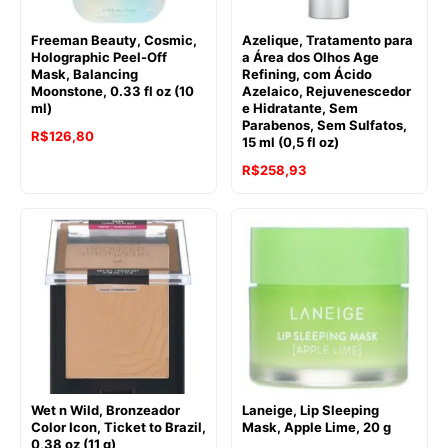
Freeman Beauty, Cosmic,
Azelique, Tratamento para
Holographic Peel-Off
a Área dos Olhos Age
Mask, Balancing
Refining, com Ácido
Moonstone, 0.33 fl oz (10
Azelaico, Rejuvenescedor
ml)
e Hidratante, Sem
Parabenos, Sem Sulfatos,
R$
126,80
15 ml (0,5 fl oz)
R$
258,93
Wet n Wild, Bronzeador
Laneige, Lip Sleeping
Color Icon, Ticket to Brazil,
Mask, Apple Lime, 20 g
0,38 oz (11 g)