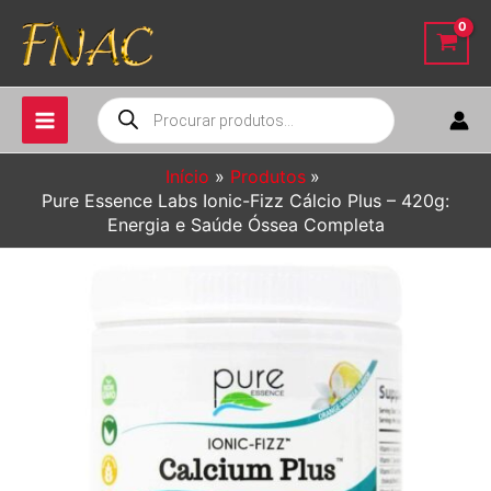
Ir
para
o
conteúdo
Pesquisar
produtos
Início
Produtos
Pure Essence Labs Ionic-Fizz Cálcio Plus – 420g:
Energia e Saúde Óssea Completa