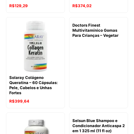
R$
129,29
R$
374,02
Doctors Finest
Multivitamínico Gomas
Para Crianças – Vegetar
Solaray Colágeno
Queratina – 60 Cápsulas:
Pele, Cabelos e Unhas
Fortes
R$
399,64
Selsun Blue Shampoo e
Condicionador Anticaspa 2
em 1 325 ml (11 fl oz)