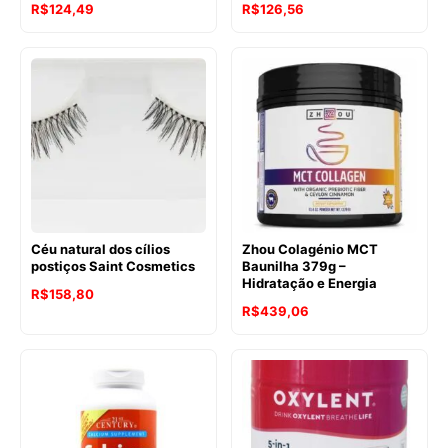
R$
124,49
R$
126,56
Céu natural dos cílios
Zhou Colagénio MCT
postiços Saint Cosmetics
Baunilha 379g –
Hidratação e Energia
O
O
R$
158,80
R$
439,06
preço
preço
original
atual
era:
é:
R$201,86.
R$158,80.