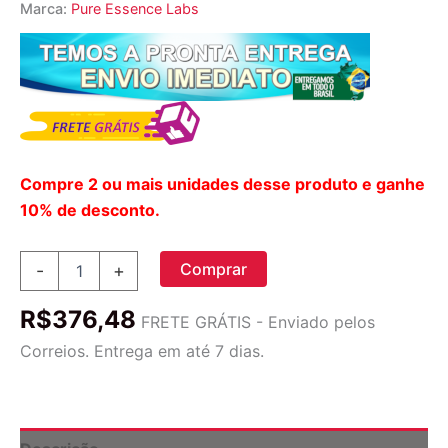
Marca:
Pure Essence Labs
Compre 2 ou mais unidades desse produto e ganhe
10% de desconto.
Pure
Comprar
-
+
Essence
Labs
R$
376,48
Ionic-
FRETE GRÁTIS - Enviado pelos
Fizz
Correios. Entrega em até 7 dias.
Cálcio
Plus
-
420g:
Energia