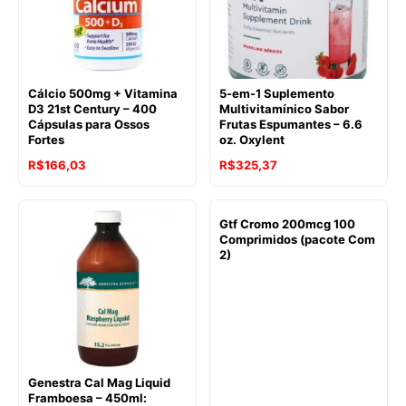
Cálcio 500mg + Vitamina
5-em-1 Suplemento
D3 21st Century – 400
Multivitamínico Sabor
Cápsulas para Ossos
Frutas Espumantes – 6.6
Fortes
oz. Oxylent
R$
166,03
R$
325,37
Gtf Cromo 200mcg 100
Comprimidos (pacote Com
2)
Genestra Cal Mag Liquid
Framboesa – 450ml: