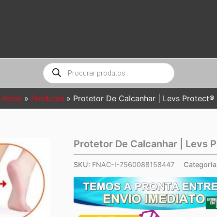
Pesquisar
produtos
Início
Produtos
Protetor De Calcanhar | Levs Protect®
Protetor De Calcanhar | Levs 
SKU:
FNAC-I-7560088158447
Categoria