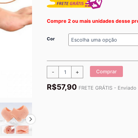
Compre 2 ou mais unidades desse pr
Cor
Protetor
Comprar
-
+
De
Calcanhar
R$
57,90
|
FRETE GRÁTIS - Enviado p
Levs
Protect®
quantidade