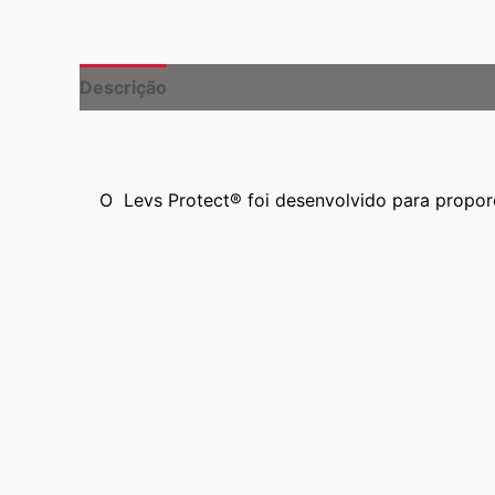
Descrição
Informação adicional
O Levs Protect® foi desenvolvido para propor